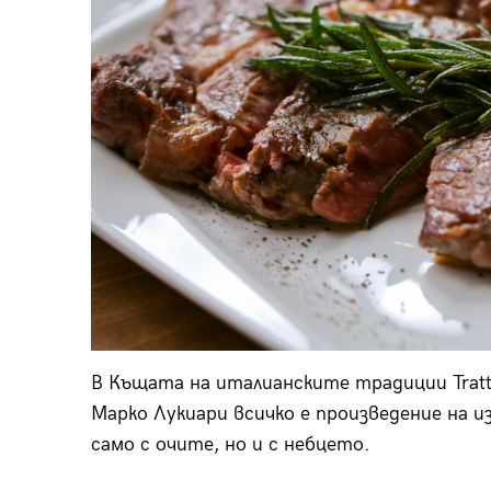
В Къщата на италианските традиции Trattor
Марко Лукиари всичко е произведение на и
само с очите, но и с небцето.