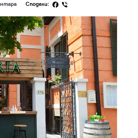
ентара
Сподели:
29
/29