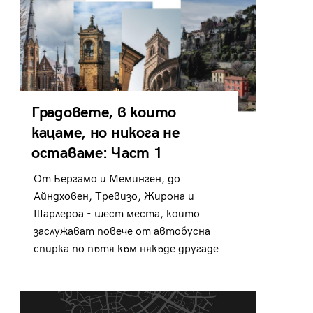
Градовете, в които
кацаме, но никога не
оставаме: Част 1
От Бергамо и Меминген, до
Айндховен, Тревизо, Жирона и
Шарлероа - шест места, които
заслужават повече от автобусна
спирка по пътя към някъде другаде