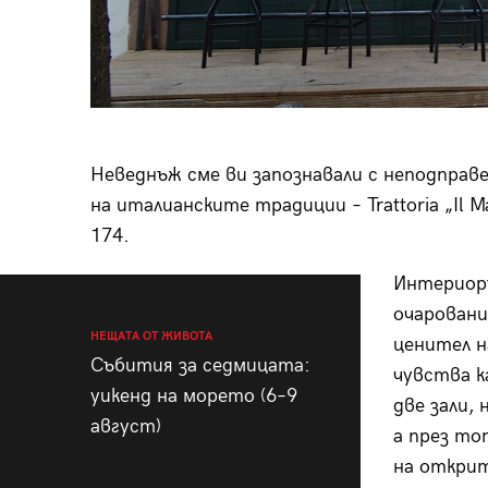
Неведнъж сме ви запознавали с неподправ
на италианските традиции – Trattoria „Il Ma
174.
Интериоръ
очаровани
НЕЩАТА ОТ ЖИВОТА
ценител н
Събития за седмицата:
чувства к
уикенд на морето (6–9
две зали,
август)
а през то
на открит