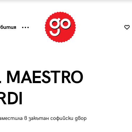
ъбития
L MAESTRO
RDI
аместила в закътан софийски двор
к
Tender is the Wine – Какво
чаша
се пие на Лазурния бряг