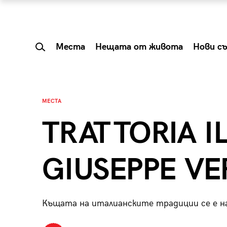
Места
Нещата от живота
Нови с
МЕСТА
TRATTORIA I
GIUSEPPE VE
Къщата на италианските традиции се е н
 Shareable:
Summer Prelude: ка
лги вечери и
започва лятото в 