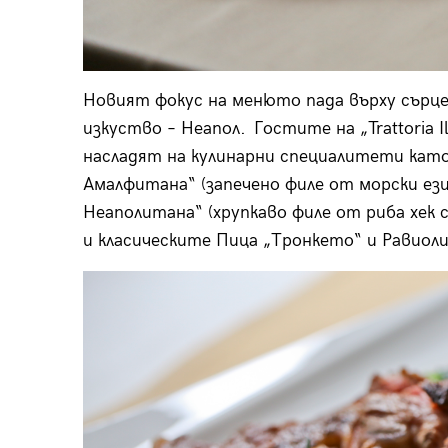
Новият фокус на менюто пада върху сърц
изкуство – Неапол.
Гостите на „Trattoria I
насладят на кулинарни специалитети като
Амалфитана“ (запечено филе от морски език
Неаполитана“ (хрупкаво филе от риба хек 
и класическите Пица „Тронкето“ и Равиоли 