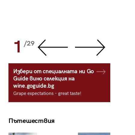
1
2
/29
/
Избери от специалната ни Go
Guide вино селекция на
wine.goguide.bg
Grape expectations - great taste!
Пътешествия