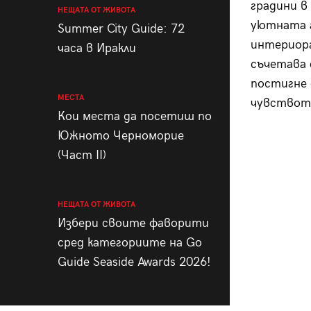
градини в
НЕЩАТА ОТ ЖИВОТА
уютната 
Summer City Guide: 72
интериора
часа в Иракли
съчетава 
постигне 
МЕСТА
чувството
Кои места да посетиш по
Южното Черноморие
(Част II)
НЕЩАТА ОТ ЖИВОТА
Избери своите фаворити
сред категориите на Go
Guide Seaside Awards 2026!