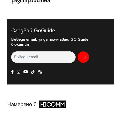
разстройства
Следвай GoGuide
Въведи email, за да получаваш GO Guide
бюлетин
Намерено в