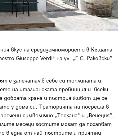
ения вкус на средиземноморието в Къщата
estro Giuseppe Verdi“ на ул. „Г.С. Раковски“
т е запечатал в себе си топлината и
ето на италианската провинция и всеки
а добрата храна и пъстрия живот ще се
ато у дома си. Траторията ни посреща в
 наречени символично „Тоскана“ и „Венеция“,
плите месеци гостите могат да похапват
о в една от най-пъстрите и приятни