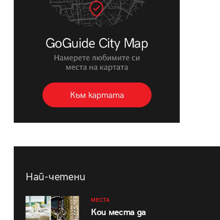
Най-четени
МЕСТА
Кои места да