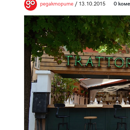
редакторите
/ 13.10.2015
0 ком
пания
28
/29