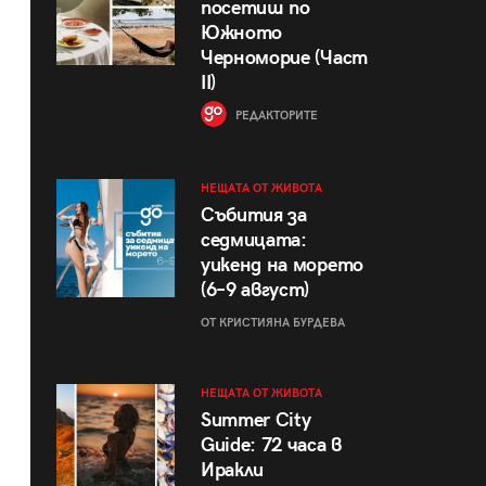
посетиш по
Южното
Черноморие (Част
II)
РЕДАКТОРИТЕ
НЕЩАТА ОТ ЖИВОТА
Събития за
седмицата:
уикенд на морето
(6–9 август)
ОТ КРИСТИЯНА БУРДЕВА
НЕЩАТА ОТ ЖИВОТА
Summer City
Guide: 72 часа в
Иракли