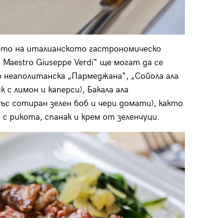
ето на италианското гастрономическо
l Maestro Giuseppe Verdi“ ще могат да се
 неаполитанска „Пармеджана“, „Сойола ала
 с лимон и каперси), Бакала ала
със сотиран зелен боб и чери домати), както
с рикота, спанак и крем от зеленчуци.