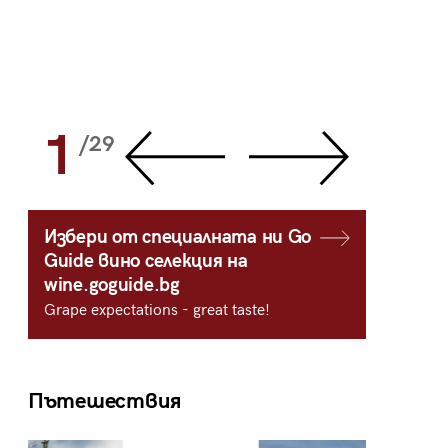
1
2
/29
/
Избери от специалната ни Go
Guide вино селекция на
wine.goguide.bg
Grape expectations - great taste!
Пътешествия