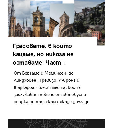
Градовете, в които
кацаме, но никога не
оставаме: Част 1
От Бергамо и Меминген, до
Айндховен, Тревизо, Жирона и
Шарлероа - шест места, които
заслужават повече от автобусна
спирка по пътя към някъде другаде