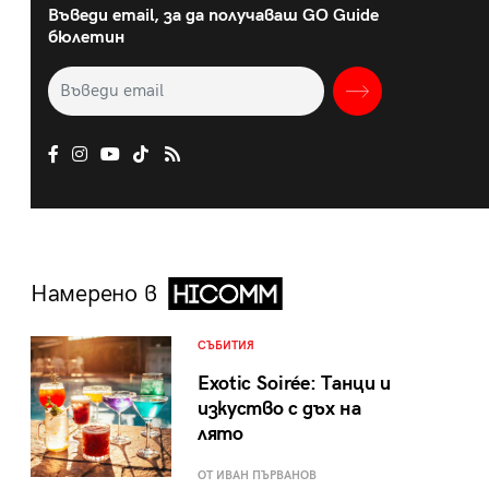
Въведи email, за да получаваш GO Guide
бюлетин
Намерено в
СЪБИТИЯ
Exotic Soirée: Танци и
изкуство с дъх на
лято
ОТ ИВАН ПЪРВАНОВ