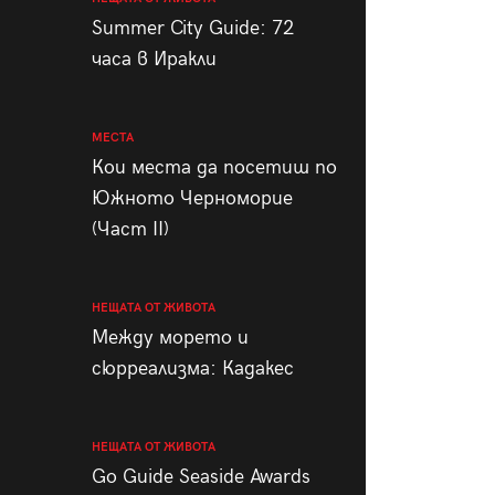
пания
Summer City Guide: 72
часа в Иракли
МЕСТА
28
/29
Кои места да посетиш по
Южното Черноморие
(Част II)
НЕЩАТА ОТ ЖИВОТА
Между морето и
сюрреализма: Кадакес
НЕЩАТА ОТ ЖИВОТА
Go Guide Seaside Awards