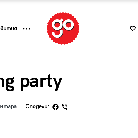
ъбития
ng party
ентара
Сподели:
к
Tender is the Wine – Какво
чаша
се пие на Лазурния бряг