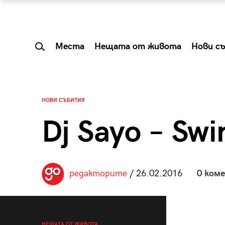
Места
Нещата от живота
Нови с
НОВИ СЪБИТИЯ
Dj Sayo – Swi
редакторите
/ 26.02.2016
0 ком
 Shareable:
Summer Prelude: ка
лги вечери и
започва лятото в 
НЕЩАТА ОТ ЖИВОТА