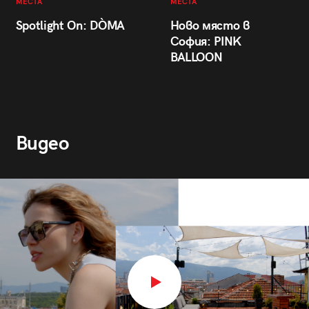
МЕСТА
МЕСТА
Spotlight On: DÒMA
Ново място в
София: PINK
BALLOON
Видео