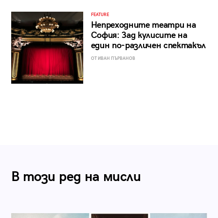
FEATURE
Непреходните театри на
София: Зад кулисите на
един по-различен спектакъл
ОТ ИВАН ПЪРВАНОВ
В този ред на мисли