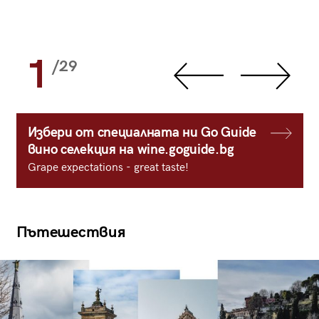
1
/29
Избери от специалната ни Go Guide
вино селекция на wine.goguide.bg
Grape expectations - great taste!
Пътешествия