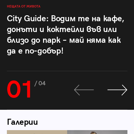
НЕЩАТА ОТ ЖИВОТА
City Guide: Водим те на кафе,
донъти и коктейли във или
близо до парк – май няма как
да е по-добър!
01
/ 04
Галерии