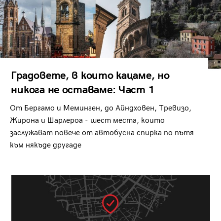
Градовете, в които кацаме, но
никога не оставаме: Част 1
От Бергамо и Меминген, до Айндховен, Тревизо,
Жирона и Шарлероа - шест места, които
заслужават повече от автобусна спирка по пътя
към някъде другаде