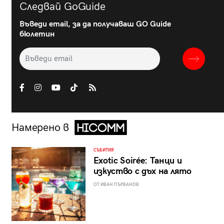
Следвай GoGuide
Въведи email, за да получаваш GO Guide
бюлетин
Намерено в
СЪБИТИЯ
Exotic Soirée: Танци и
изкуство с дъх на лято
ОТ ИВАН ПЪРВАНОВ