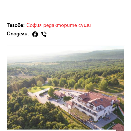
Тагове:
София
редакторите
суши
Сподели: