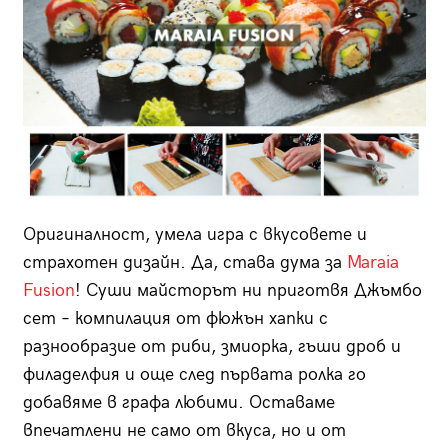
Оригиналност, умела игра с вкусовете и
страхотен дизайн. Да, става дума за
Maraia
Fusion
! Суши майсторът ни приготвя Джъмбо
сет – компилация от фюжън хапки с
разнообразие от риби, змиорка, гъши дроб и
филаделфия и още след първата ролка го
добавяме в графа любими. Оставаме
впечатлени не само от вкуса, но и от