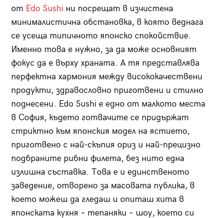
от
Edo Sushi
ни посрещат в изчистена
минималистична обстановка, в която веднага
се усеща типичното японско спокойствие.
Именно това е нужно, за да може основният
фокус да е върху храната. А тя представлява
перфектна хармония между висококачествени
продукти, здравословно приготвени и стилно
поднесени. Edo Sushi е едно от малкото места
в София, където готвачите се придържат
стриктно към японския модел на ястието,
приготвено с най-скъпия ориз и най-прецизно
подбраните рибни филета, без нито една
излишна съставка. Това е и единственото
заведение, отворено за масовата публика, в
което можеш да гледаш и опиташ хита в
японската кухня – тепаняки – шоу, което си