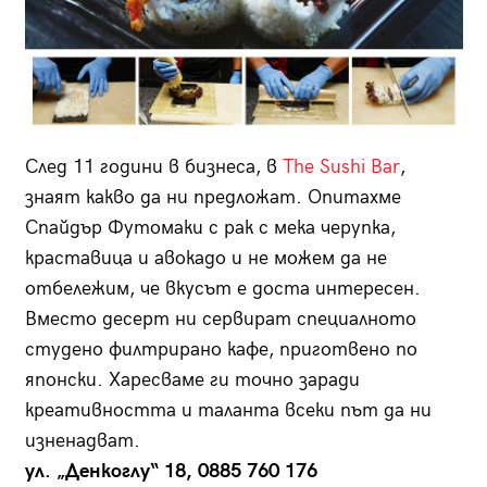
След 11 години в бизнеса, в
The Sushi Bar
,
знаят какво да ни предложат. Опитахме
Спайдър Футомаки с рак с мека черупка,
краставица и авокадо и не можем да не
отбележим, че вкусът е доста интересен.
Вместо десерт ни сервират спе­циалното
студено филтрирано кафе, приготвено по
японски. Харесваме ги точно заради
креативността и таланта всеки път да ни
изненадват.
ул. „Денкоглу“ 18, 0885 760 176