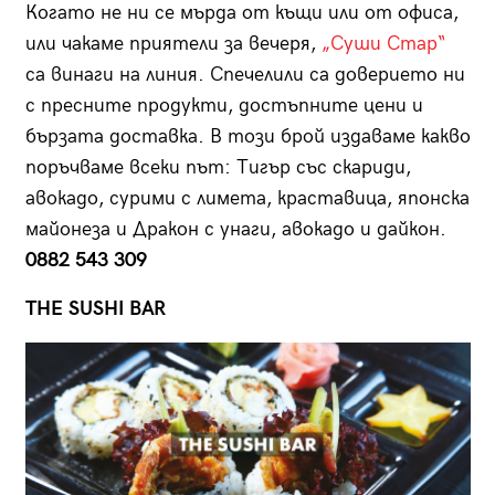
Когато не ни се мърда от къщи или от офиса,
или чакаме приятели за вечеря,
„Суши Стар“
са винаги на линия. Спечелили са доверието ни
с пресните продукти, достъпните цени и
бързата доставка. В този брой издаваме какво
поръчваме всеки път: Тигър със скариди,
авокадо, сурими с лимета, краставица, японска
майонеза и Дракон с унаги, авокадо и дайкон.
0882 543 309
THE SUSHI BAR