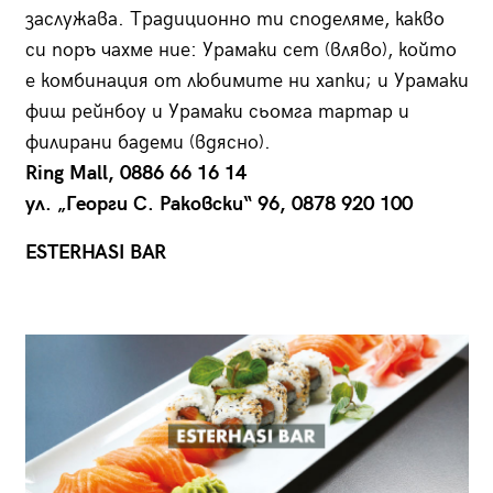
заслужава. Традиционно ти споделяме, какво
си поръ чахме ние: Урамаки сет (вляво), който
е комбинация от любимите ни хапки; и Урамаки
фиш рейнбоу и Урамаки сьомга тартар и
филирани бадеми (вдясно).
Ring Mall, 0886 66 16 14
ул. „Георги С. Раковски“ 96, 0878 920 100
ESTERHASI BAR