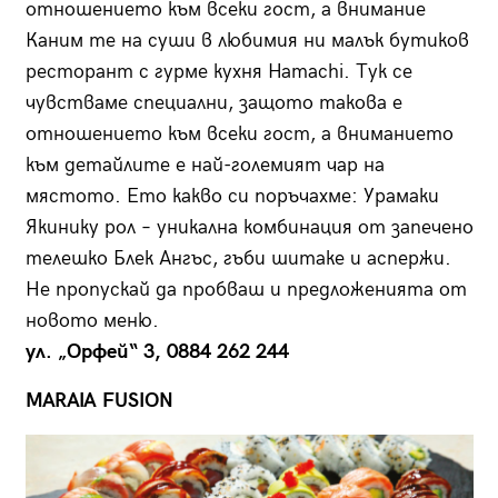
отношението към всеки гост, а внимание
Каним те на суши в любимия ни малък бутиков
ресторант с гурме кухня Hamachi. Тук се
чувстваме специални, защото такова е
отношението към всеки гост, а вниманието
към детайлите е най-големият чар на
мястото. Ето какво си поръчахме: Урамаки
Якинику рол – уникална комбинация от запечено
телешко Блек Ангъс, гъби шитаке и аспержи.
Не пропускай да пробваш и предложенията от
новото меню.
ул. „Орфей“ 3, 0884 262 244
MARAIA FUSION