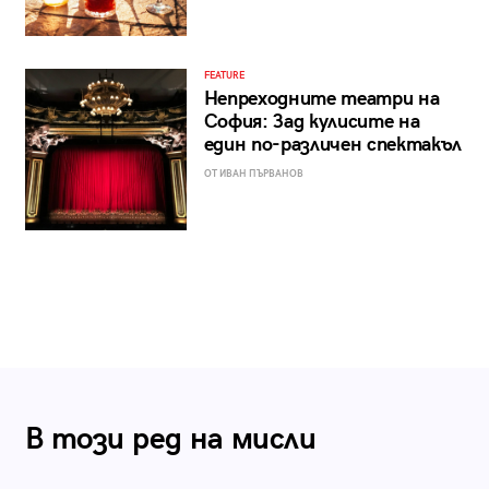
FEATURE
Непреходните театри на
София: Зад кулисите на
един по-различен спектакъл
ОТ ИВАН ПЪРВАНОВ
В този ред на мисли