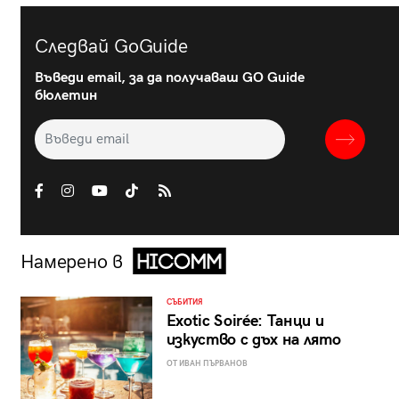
Следвай GoGuide
Въведи email, за да получаваш GO Guide
бюлетин
Намерено в
СЪБИТИЯ
Exotic Soirée: Танци и
изкуство с дъх на лято
ОТ ИВАН ПЪРВАНОВ