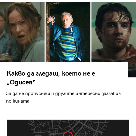
Какво да гледаш, което не е
„Одисея“
За да не пропуснеш и другите интересни заглавия
по кината