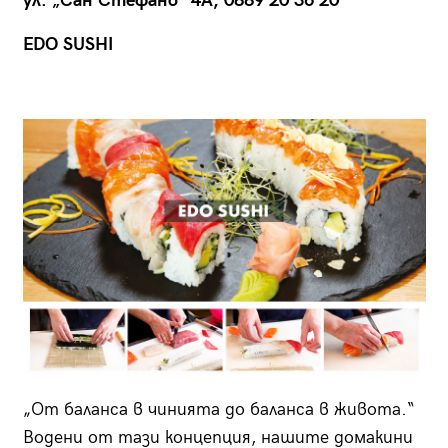
ул. „Сан Стефано“ 4А, 0889 20 36 20
EDO SUSHI
„От баланса в чинията до баланса в живота.“
Водени от тази концепция, нашите домакини