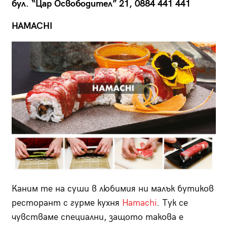
бул. “Цар Освободител” 21, 0884 441 441
HAMACHI
Каним те на суши в любимия ни малък бутиков
ресторант с гурме кухня
Hamachi
. Тук се
чувстваме специални, защото такова е