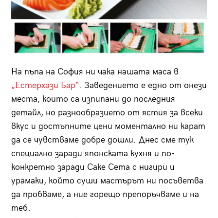
На пъпа на София ни чака нашата маса в
„Естерхази Бар“
. Заведението е едно от онези
места, които са изпипани до последния
детайл, но разнообразието от ястия за всеки
вкус и достъпните цени моментално ни карат
да се чувстваме добре дошли. Днес сме тук
специално заради японската кухня и по-
конкретно заради Саке Сета с нигири и
урамаки, който суши мастърът ни посъветва
да пробваме, а ние горещо препоръчваме и на
теб.