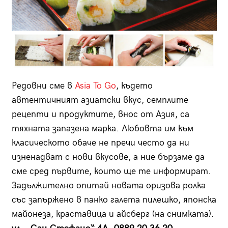
Редовни сме в
Asia To Go
, където
автентичният азиатски вкус, семплите
рецепти и продуктите, внос от Азия, са
тяхната запазена марка. Любовта им към
класическото обаче не пречи често да ни
изненадват с нови вкусове, а ние бързаме да
сме сред първите, които ще те информират.
Задължително опитай новата оризова ролка
със запържено в панко галета пилешко, японска
майонеза, краставица и айсберг (на снимката).