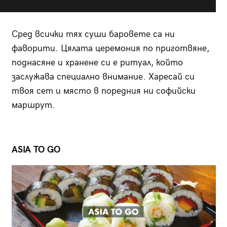
Сред всички тях суши баровете са ни
фаворити. Цялата церемония по приготвяне,
поднасяне и хранене си е ритуал, който
заслужава специално внимание. Харесай си
твоя сет и място в поредния ни софийски
маршрут.
ASIA TO GO