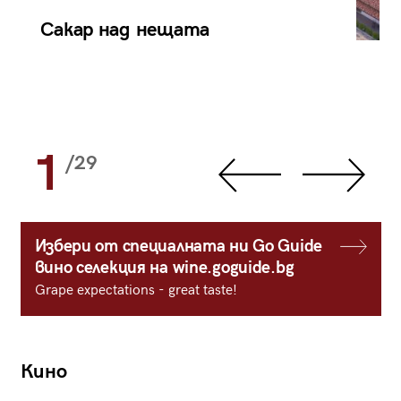
Сакар над нещата
1
/29
Избери от специалната ни Go Guide
вино селекция на wine.goguide.bg
Grape expectations - great taste!
Кино