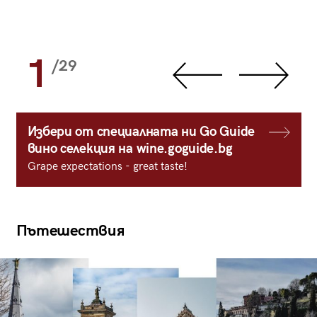
1
/29
Избери от специалната ни Go Guide
вино селекция на wine.goguide.bg
Grape expectations - great taste!
Пътешествия