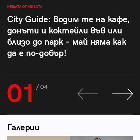
НЕЩАТА ОТ ЖИВОТА
City Guide: Водим те на кафе,
донъти и коктейли във или
близо до парк – май няма как
да е по-добър!
01
/ 04
Галерии