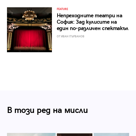
FEATURE
Непреходните театри на
София: Зад кулисите на
един по-различен спектакъл
ОТ ИВАН ПЪРВАНОВ
В този ред на мисли