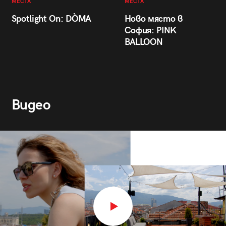
МЕСТА
МЕСТА
Spotlight On: DÒMA
Ново място в
София: PINK
BALLOON
Видео