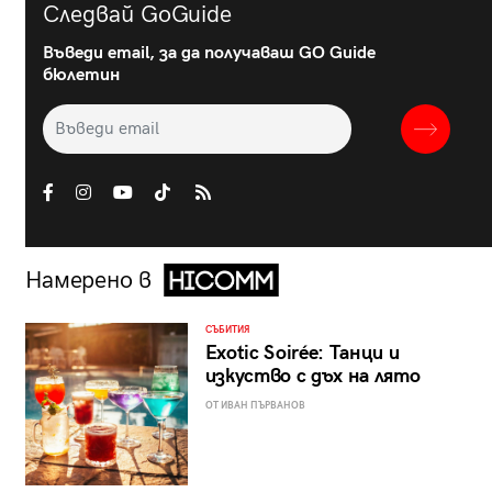
Следвай GoGuide
Въведи email, за да получаваш GO Guide
бюлетин
Намерено в
СЪБИТИЯ
Exotic Soirée: Танци и
изкуство с дъх на лято
ОТ ИВАН ПЪРВАНОВ