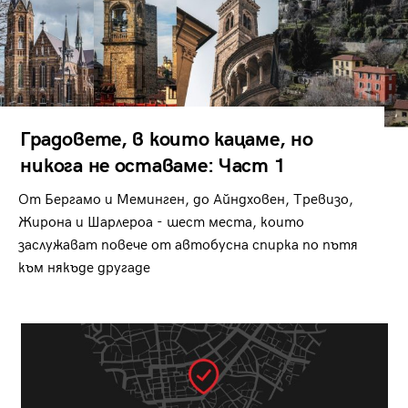
Градовете, в които кацаме, но
никога не оставаме: Част 1
От Бергамо и Меминген, до Айндховен, Тревизо,
Жирона и Шарлероа - шест места, които
заслужават повече от автобусна спирка по пътя
към някъде другаде