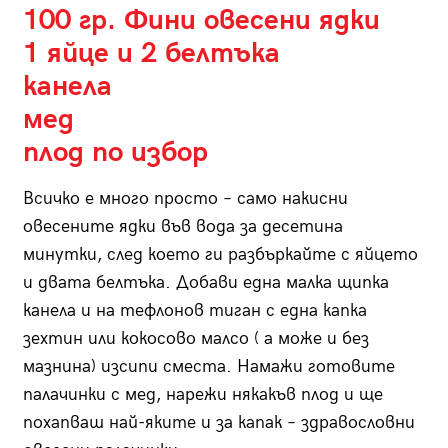
100 гр. Фини овесени ядки
1 яйце и 2 белтъка
канела
мед
плод по избор
Всичко е много просто – само накисни
овесените ядки във вода за десетина
минутки, след което ги разбъркайте с яйцето
и двата белтъка. Добави една малка щипка
канела и на тефлонов тиган с една капка
зехтин или кокосово малсо ( а може и без
мазнина) изсипи сместа. Намажи готовите
палачинки с мед, нарежи някакъв плод и ще
похапваш най-яките и за капак – здравословни