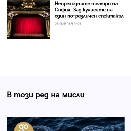
Непреходните театри на
София: Зад кулисите на
един по-различен спектакъл
ОТ ИВАН ПЪРВАНОВ
В този ред на мисли