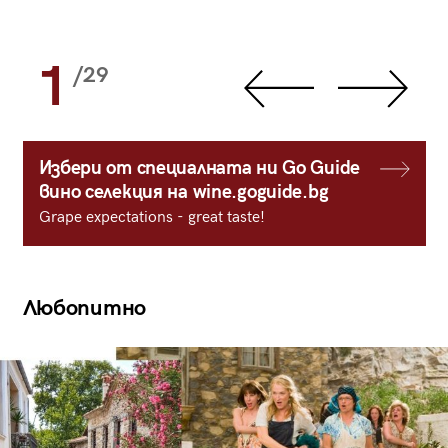
1
/29
Избери от специалната ни Go Guide
вино селекция на wine.goguide.bg
Grape expectations - great taste!
Любопитно