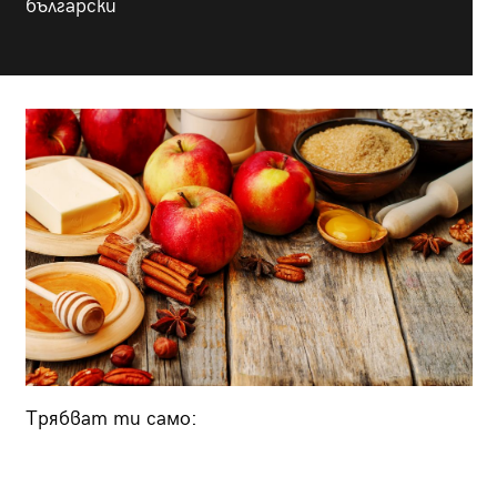
български
Трябват ти само: