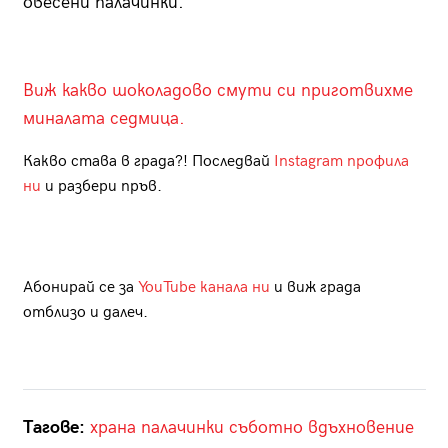
овесени палачинки.
Виж какво шоколадово смути си приготвихме
миналата седмица.
Какво става в града?! Последвай
Instagram профила
ни
и разбери пръв.
Абонирай се за
YouTube канала ни
и виж града
отблизо и далеч.
Тагове:
храна
палачинки
съботно вдъхновение