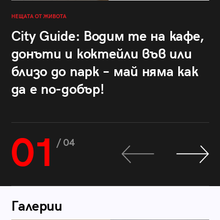
НЕЩАТА ОТ ЖИВОТА
City Guide: Водим те на кафе,
донъти и коктейли във или
близо до парк – май няма как
да е по-добър!
01
/ 04
Галерии