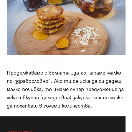
Продължаваме с вълната „да-го-караме-малко-
по-здравословно“. Ако ти се иска да си дадеш
малко почивка, то имаме супер предложение за
лека и вкусна (целодневна) закуска, която може
да похапваш в големи количества.