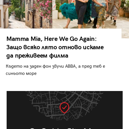
Mamma Mia, Here We Go Again:
Защо всяко лято отново искаме
да преживеем филма
Където на заден фон звучи ABBA, а пред теб е
синьото море