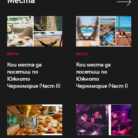
Места
МЕСТА
МЕСТА
Кои места да
Кои места да
посетиш по
посетиш по
Южното
Южното
Черноморие (Част II)
Черноморие (Част I)