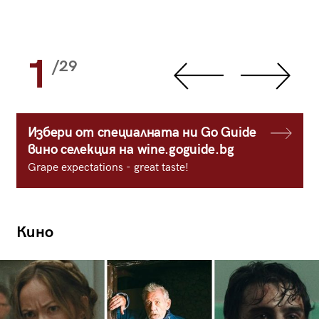
1
/29
Избери от специалната ни Go Guide
вино селекция на wine.goguide.bg
Grape expectations - great taste!
Кино