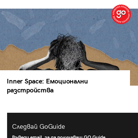
Inner Space: Емоционални
разстройства
Следвай GoGuide
Въведи email, за да получаваш GO Guide