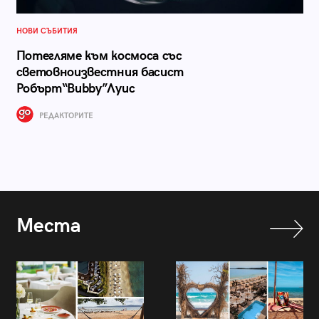
НОВИ СЪБИТИЯ
Потегляме към космоса със
световноизвестния басист
Робърт“Bubby”Луис
РЕДАКТОРИТЕ
Места