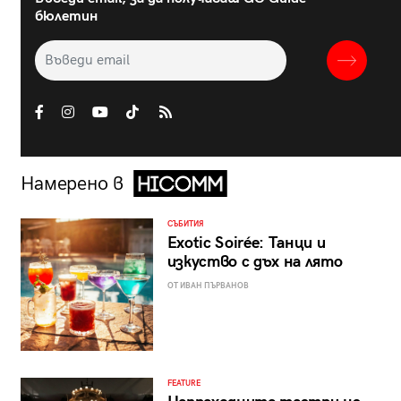
бюлетин
Намерено в
СЪБИТИЯ
Exotic Soirée: Танци и
изкуство с дъх на лято
ОТ ИВАН ПЪРВАНОВ
FEATURE