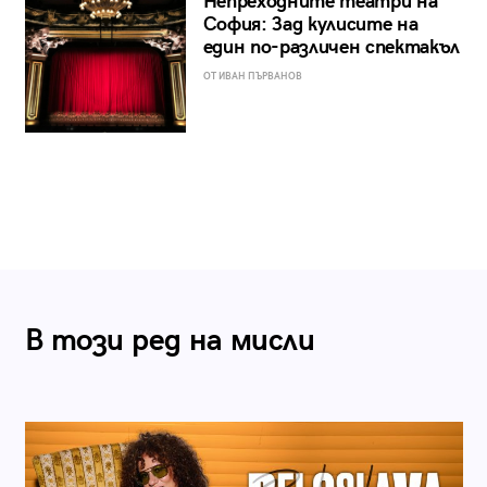
Непреходните театри на
София: Зад кулисите на
един по-различен спектакъл
ОТ ИВАН ПЪРВАНОВ
В този ред на мисли