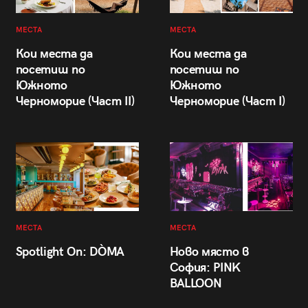
МЕСТА
МЕСТА
Кои места да
Кои места да
посетиш по
посетиш по
Южното
Южното
Черноморие (Част II)
Черноморие (Част I)
МЕСТА
МЕСТА
Spotlight On: DÒMA
Ново място в
София: PINK
BALLOON