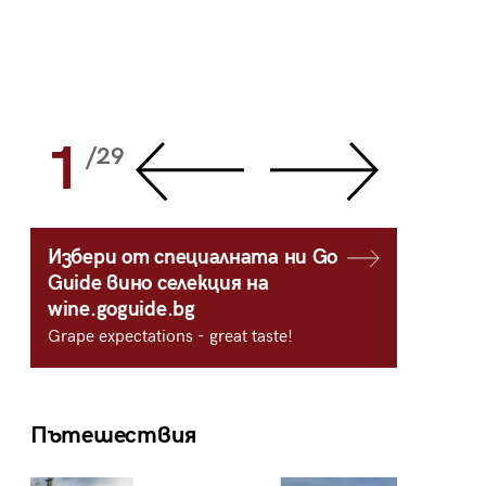
1
2
/29
/
Избери от специалната ни Go
Guide вино селекция на
wine.goguide.bg
Grape expectations - great taste!
Пътешествия