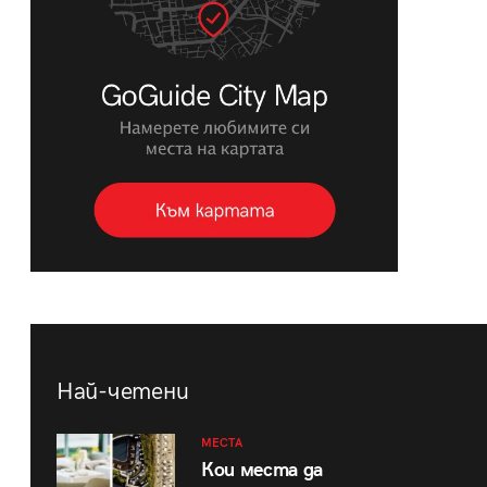
Най-четени
МЕСТА
Кои места да