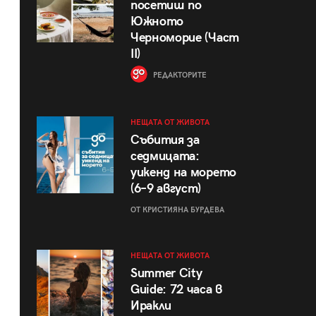
посетиш по
Южното
Черноморие (Част
II)
РЕДАКТОРИТЕ
НЕЩАТА ОТ ЖИВОТА
Събития за
седмицата:
уикенд на морето
(6–9 август)
ОТ КРИСТИЯНА БУРДЕВА
НЕЩАТА ОТ ЖИВОТА
Summer City
Guide: 72 часа в
Иракли