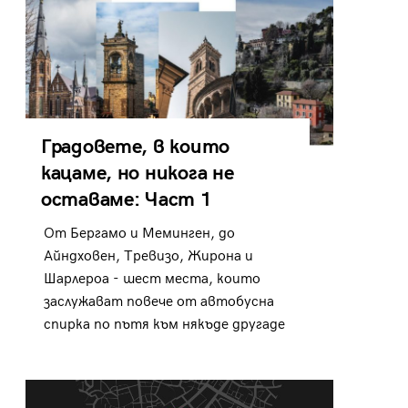
Градовете, в които
кацаме, но никога не
оставаме: Част 1
От Бергамо и Меминген, до
Айндховен, Тревизо, Жирона и
Шарлероа - шест места, които
заслужават повече от автобусна
спирка по пътя към някъде другаде