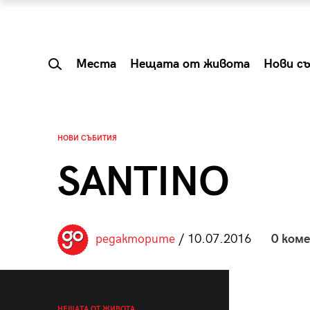
Места
Нещата от живота
Нови с
НОВИ СЪБИТИЯ
SANTINO
редакторите
/ 10.07.2016
0 ком
 Shareable:
Summer Prelude: ка
лги вечери и
започва лятото в 
НЕЩАТА ОТ ЖИВОТА