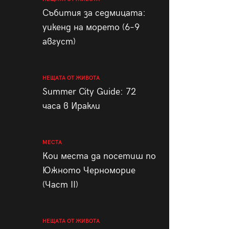
пания
Събития за седмицата:
уикенд на морето (6–9
август)
28
/29
НЕЩАТА ОТ ЖИВОТА
Summer City Guide: 72
часа в Иракли
МЕСТА
Кои места да посетиш по
Южното Черноморие
(Част II)
НЕЩАТА ОТ ЖИВОТА