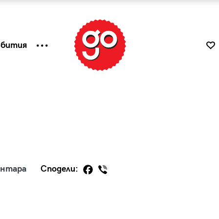
ъбития
ентара
Сподели:
к
Tender is the Wine – Какво
чаша
се пие на Лазурния бряг