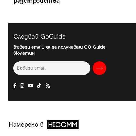
разстройства
Следвай GoGuide
Въведи email, за да получаваш GO Guide
бюлетин
Намерено в