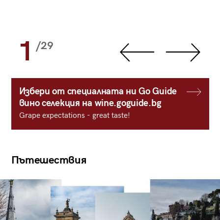
1
/29
Избери от специалната ни Go Guide
вино селекция на wine.goguide.bg
Grape expectations - great taste!
Пътешествия