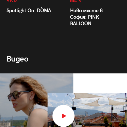
МЕСТА
МЕСТА
Spotlight On: DÒMA
Ново място в
София: PINK
BALLOON
Видео