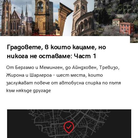
Градовете, в които кацаме, но
никога не оставаме: Част 1
От Бергамо и Меминген, до Айндховен, Тревизо,
Жирона и Шарлероа - шест места, които
заслужават повече от автобусна спирка по пътя
към някъде другаде