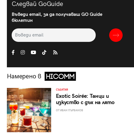
Следвай GoGuide
Въведи email, за да получаваш GO Guide
бюлетин
Намерено в
СЪБИТИЯ
Exotic Soirée: Танци и
изкуство с дъх на лято
ОТ ИВАН ПЪРВАНОВ