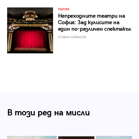
FEATURE
Непреходните театри на
София: Зад кулисите на
един по-различен спектакъл
ОТ ИВАН ПЪРВАНОВ
В този ред на мисли