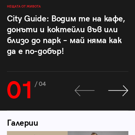
НЕЩАТА ОТ ЖИВОТА
City Guide: Водим те на кафе,
донъти и коктейли във или
близо до парк – май няма как
да е по-добър!
01
/ 04
Галерии