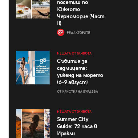
посетиш по
Южното
Черноморие (Част
II)
РЕДАКТОРИТЕ
НЕЩАТА ОТ ЖИВОТА
Събития за
седмицата:
уикенд на морето
(6–9 август)
ОТ КРИСТИЯНА БУРДЕВА
НЕЩАТА ОТ ЖИВОТА
Summer City
Guide: 72 часа в
Иракли