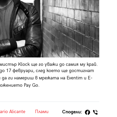
истър Klock ще го уважи до самия му край.
до 17 февруари, след което ще достигнат
 да ги намериш в мрежата на Eventim и Е-
ложението Pay Go.
lario Alicante
Плами
Сподели: