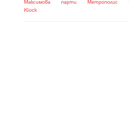
Максимова
парти
Метрополис
Klock