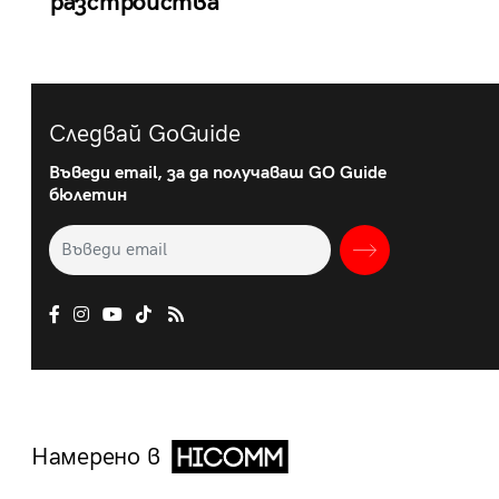
разстройства
Следвай GoGuide
Въведи email, за да получаваш GO Guide
бюлетин
Намерено в