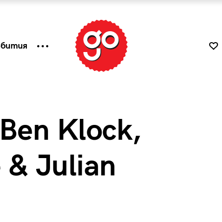
ъбития
 Ben Klock,
e & Julian
к
Tender is the Wine – Какво
чаша
се пие на Лазурния бряг