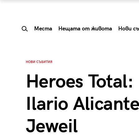
Места
Нещата от живота
Нови с
НОВИ СЪБИТИЯ
Heroes Total:
Ilario Alicant
Jeweil
 Shareable:
Summer Prelude: ка
лги вечери и
започва лятото в 