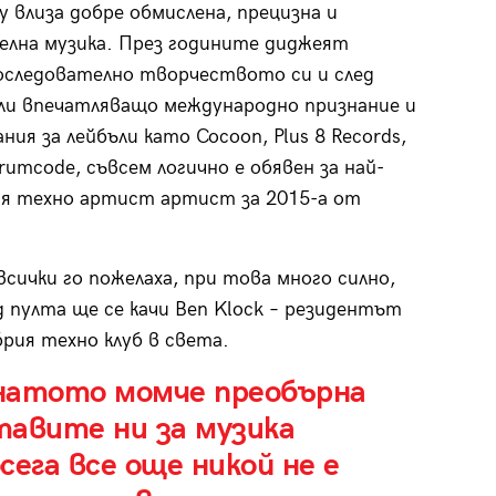
у влиза добре обмислена, прецизна и
лна музика. През годините диджеят
оследователно творчеството си и след
ли впечатляващо международно признание и
ния за лейбъли като Cocoon, Plus 8 Records,
rumcode, съвсем логично е обявен за най-
я техно артист артист за 2015-а от
всички го пожелаха, при това много силно,
 пулта ще се качи Ben Klock – резидентът
брия техно клуб в света.
натото момче преобърна
тавите ни за музика
ега все още никой не е