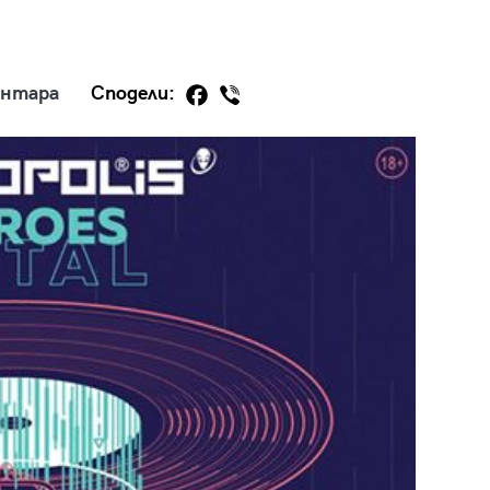
ентара
Сподели:
29
/29