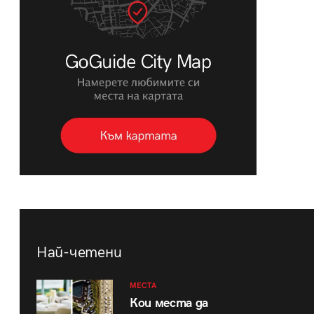
Най-четени
МЕСТА
Кои места да