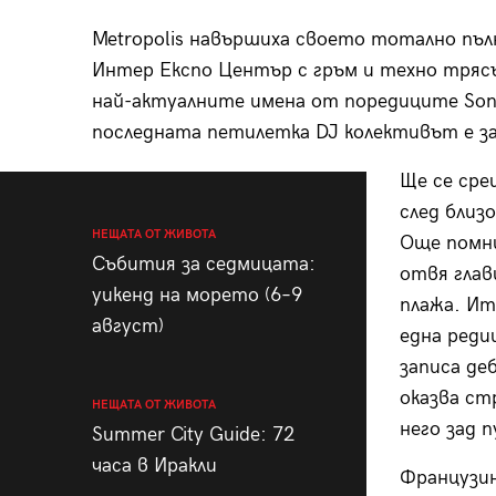
Metropolis навършиха своето тотално пъл
Интер Експо Център с гръм и техно трясъ
най-актуалните имена от поредиците Sonic
последната петилетка DJ колективът е зап
Ще се сре
след близ
НЕЩАТА ОТ ЖИВОТА
Още помни
Събития за седмицата:
отвя глав
уикенд на морето (6–9
плажа. Ит
август)
една реди
записа де
оказва ст
НЕЩАТА ОТ ЖИВОТА
него зад п
Summer City Guide: 72
часа в Иракли
Французин