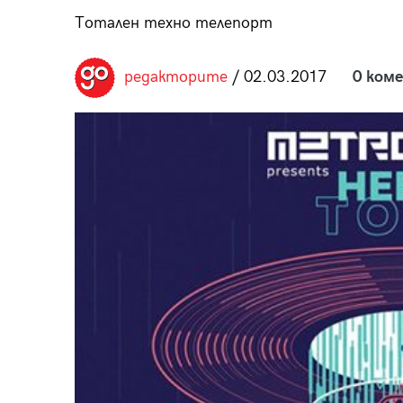
пания
Тотален техно телепорт
редакторите
/ 02.03.2017
0 ком
28
/29