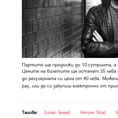
Партито ще продължи до 10 сутринта, а м
Цените на билетите ще останат 35 лева 
до регулярната си цена от 40 лева. Можеш
pay, или да си закупиш електронни от при
Тагове:
Julian Jeweil
Heroes Total
I