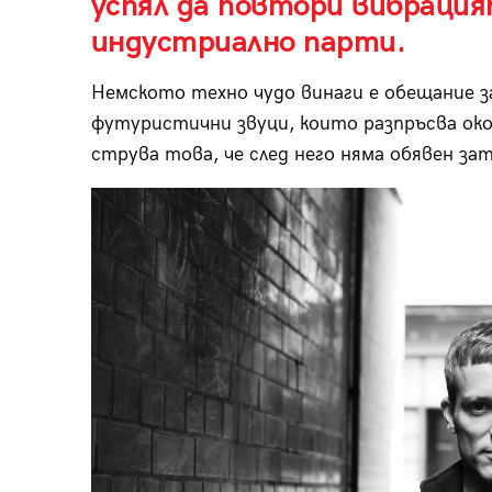
успял да повтори вибрация
индустриално парти.
Немското техно чудо винаги е обещание з
футуристични звуци, които разпръсва око
струва това, че след него няма обявен з