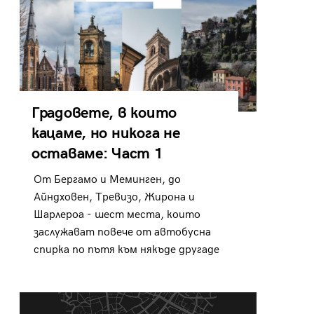
Градовете, в които
кацаме, но никога не
оставаме: Част 1
От Бергамо и Меминген, до
Айндховен, Тревизо, Жирона и
Шарлероа - шест места, които
заслужават повече от автобусна
спирка по пътя към някъде другаде