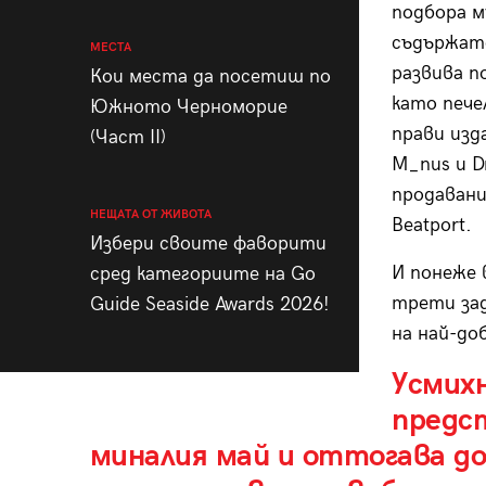
подбора м
съдържате
МЕСТА
развива п
Кои места да посетиш по
като пече
Южното Черноморие
прави изда
(Част II)
M_nus и D
продавани
НЕЩАТА ОТ ЖИВОТА
Beatport.
Избери своите фаворити
И понеже 
сред категориите на Go
трети зад
Guide Seaside Awards 2026!
на най-до
Усмих
предс
миналия май и оттогава дос