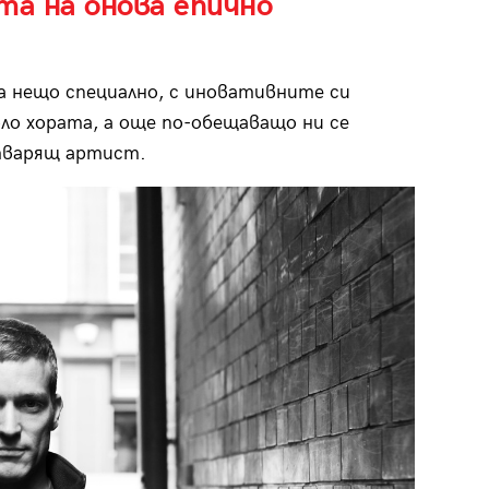
та на онова епично
а нещо специално, с иновативните си
ло хората, а още по-обещаващо ни се
атварящ артист.