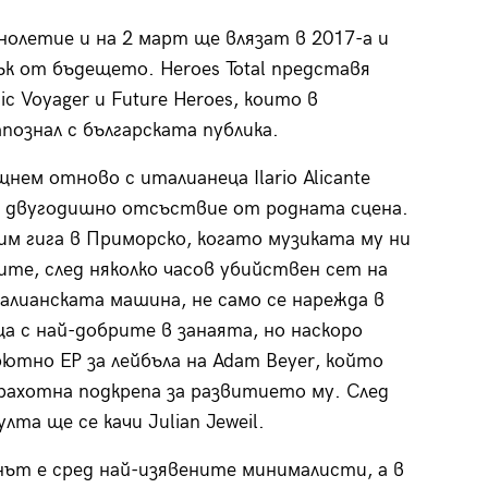
нолетие и на 2 март ще влязат в 2017-а и
к от бъдещето. Heroes Total представя
 Voyager и Future Heroes, които в
ознал с българската публика.
щнем отново с италианеца Ilario Alicante
о двугодишно отсъствие от родната сцена.
м гига в Приморско, когато музиката му ни
ите, след няколко часов убийствен сет на
алианската машина, не само се нарежда в
ца с най-добрите в занаята, но наскоро
бютно EP за лейбъла на Adam Beyer, който
рахотна подкрепа за развитието му. След
улта ще се качи Julian Jeweil.
ът е сред най-изявените минималисти, а в