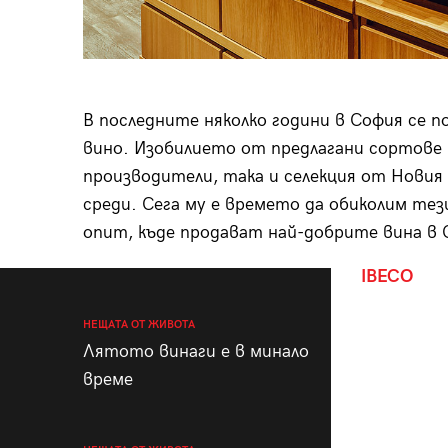
В последните няколко години в София се п
вино. Изобилието от предлагани сортове 
производители, така и селекция от Новия 
среди. Сега му е времето да обиколим те
опит, къде продават най-добрите вина в С
IBECO
НЕЩАТА ОТ ЖИВОТА
Лятото винаги е в минало
време