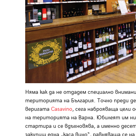
Няма как да не отдадем специално внимани
територията на България. Точно преди де
веригата
Casavino
, сега наброяваща цели 
на територията на Варна. Юбилеят им ни
стартира и се вдъхновява, а именно дес
закупиш една „каса вино“, равняваща се на