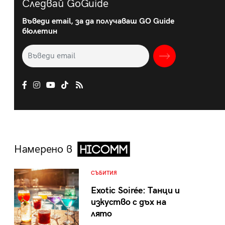
Следвай GoGuide
Въведи email, за да получаваш GO Guide
бюлетин
Намерено в
СЪБИТИЯ
Exotic Soirée: Танци и
изкуство с дъх на
лято