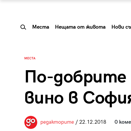
Места
Нещата от живота
Нови с
МЕСТА
По-добрите 
вино в Софи
 Shareable:
Summer Prelude: ка
редакторите
/ 22.12.2018
0 ком
лги вечери и
започва лятото в 