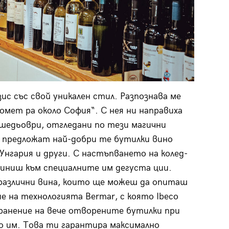
ис със свой уникален стил. Разпознава­ ме
мет­ ра около София“. С нея ни направиха
шедьоври, отгледани по тези магични
 предложат най-добри­ те бутилки вино
Унгария и други. С настъпването на колед­
иниш към специалните им дегуста­ ции.
т различни вина, които ще можеш да опиташ
е на технологията Bermar, с която Ibeco
ранение на вече отворените бутилки при
о им. Това ти гарантира максимално