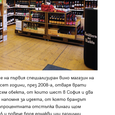
е на първия специализиран вино магазин на
сет години, през 2008-а, отваря врати
осем обекта, от които шест в София и два
 напомня за идеята, от която брандът
етпроцентната отстъпка винаги щом
 6 и повече броя еднакви или различни