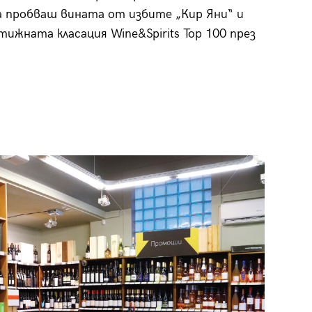
да пробваш вината от избите „Кир Яни“ и
стижната класация Wine&Spirits Top 100 през