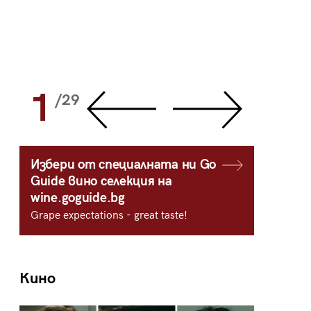
1
2
/29
/
Избери от специалната ни Go
Guide вино селекция на
wine.goguide.bg
Grape expectations - great taste!
Кино