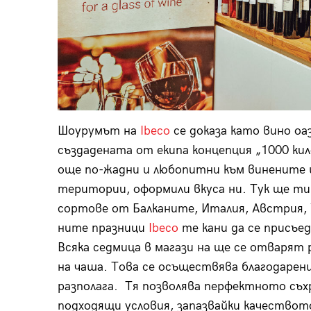
Шоурумът на
Ibeco
се доказа като вино оаз
създадената от екипа концепция „1000 кило
още по-жадни и любопитни към винените 
територии, оформили вкуса ни. Тук ще ти
сортове от Балканите, Италия, Австрия, 
ните празници
Ibeco
те кани да се присъед
Всяка седмица в магази­ на ще се отваря
на чаша. Това се осъществява благодарени
разполага. Тя позволява перфектното съх
подходящи условия, запазвайки качествот