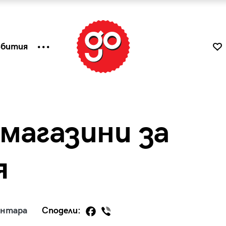
ъбития
магазини за
я
к
Tender is the Wine – Какво
ентара
Сподели:
чаша
се пие на Лазурния бряг