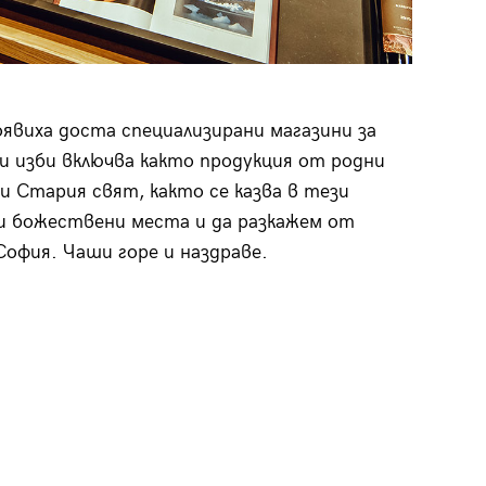
оявиха доста специализирани магазини за
и изби включва както продукция от родни
и Стария свят, както се казва в тези
зи божествени места и да разкажем от
офия. Чаши горе и наздраве.