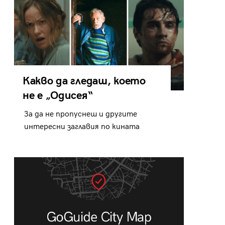
Какво да гледаш, което
не е „Одисея“
За да не пропуснеш и другите
интересни заглавия по кината