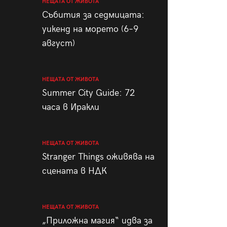
НЕЩАТА ОТ ЖИВОТА
Събития за седмицата:
уикенд на морето (6–9
август)
НЕЩАТА ОТ ЖИВОТА
Summer City Guide: 72
часа в Иракли
НЕЩАТА ОТ ЖИВОТА
Stranger Things оживява на
сцената в НДК
НЕЩАТА ОТ ЖИВОТА
„Приложна магия“ идва за