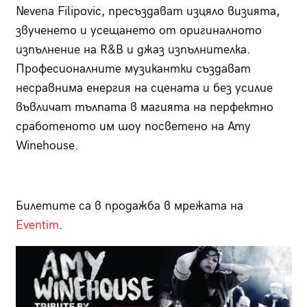
Nevena Filipovic, пресъздават изцяло визията,
звученето и усещането от оригиналното
изпълнение на R&B и джаз изпълнителка.
Професионалните музикантки създават
несравнима енергия на сцената и без усилие
въвличат тълпата в магията на перфектно
сработеното им шоу посветено на Amy
Winehouse.
Билетите са в продажба в мрежата на
Еventim
.