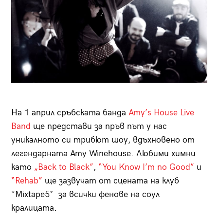
На 1 април сръбската банда
Amy’s House Live
Band
ще представи за пръв път у нас
уникалното си трибют шоу, вдъхновено от
легендарната Amy Winehouse. Любими химни
като
„Back to Black”
,
“You Know I’m no Good”
и
“Rehab”
ще зазвучат от сцената на клуб
*Mixtape5* за всички фенове на соул
кралицата.