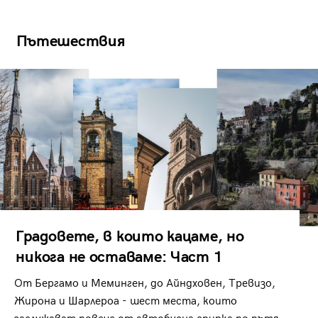
Пътешествия
Градовете, в които кацаме, но
никога не оставаме: Част 1
От Бергамо и Меминген, до Айндховен, Тревизо,
Жирона и Шарлероа - шест места, които