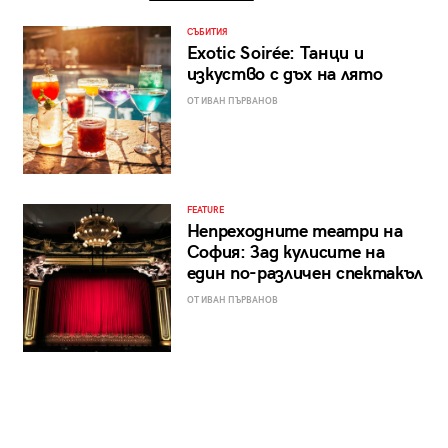
СЪБИТИЯ
Exotic Soirée: Танци и
изкуство с дъх на лято
ОТ ИВАН ПЪРВАНОВ
FEATURE
Непреходните театри на
София: Зад кулисите на
един по-различен спектакъл
ОТ ИВАН ПЪРВАНОВ