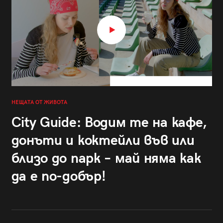
НЕЩАТА ОТ ЖИВОТА
City Guide: Водим те на кафе,
донъти и коктейли във или
близо до парк – май няма как
да е по-добър!