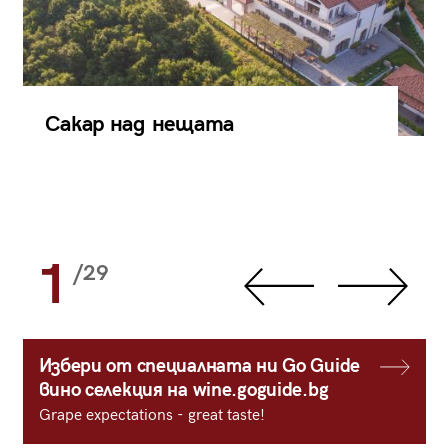
Сакар над нещата
1
/29
Избери от специалната ни Go Guide
вино селекция на wine.goguide.bg
Grape expectations - great taste!