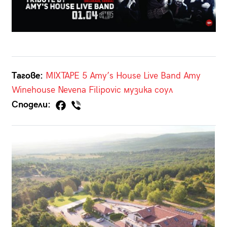
Тагове:
MIXTAPE 5
Amy’s House Live Band
Amy
Winehouse
Nevena Filipovic
музика
соул
Сподели: