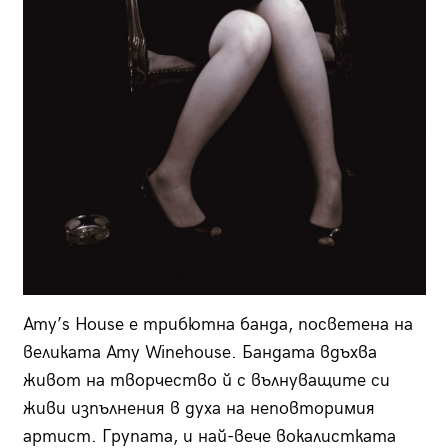
Amy’s House е трибютна банда, посветена на
великата Amy Winehouse. Бандата вдъхва
живот на творчество й с вълнуващите си
живи изпълнения в духа на неповторимия
артист. Групата, и най-вече вокалистката