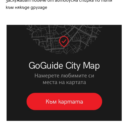
заслужават повече от автобусна спирка по пътя
към някъде другаде