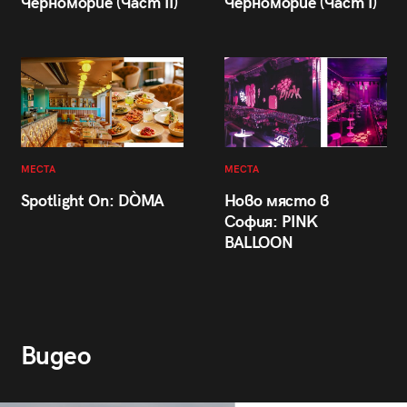
Черноморие (Част II)
Черноморие (Част I)
МЕСТА
МЕСТА
Spotlight On: DÒMA
Ново място в
София: PINK
BALLOON
Видео