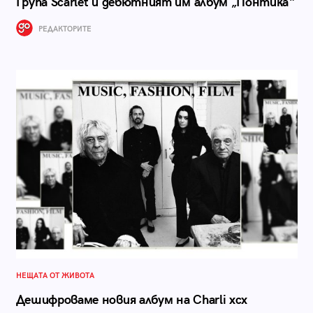
Група Scarlet и дебютният им албум „Понтика“
РЕДАКТОРИТЕ
НЕЩАТА ОТ ЖИВОТА
Дешифроваме новия албум на Charli xcx