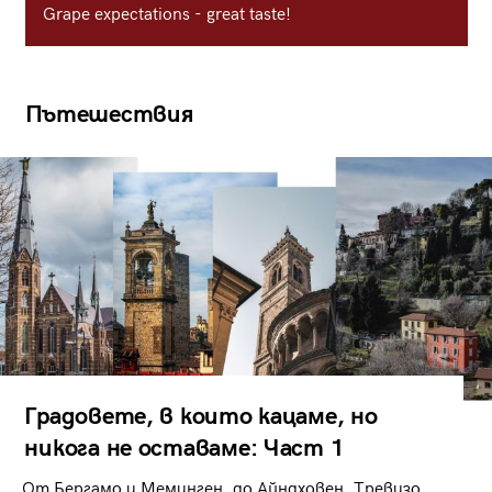
Grape expectations - great taste!
Пътешествия
Градовете, в които кацаме, но
никога не оставаме: Част 1
От Бергамо и Меминген, до Айндховен, Тревизо,