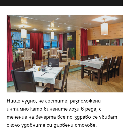
Нищо чудно, че гостите, разположени
интимно като винените лози в реда, с
течение на вечерта все по-здраво се увиват
около удобните си дърве­ни столове.