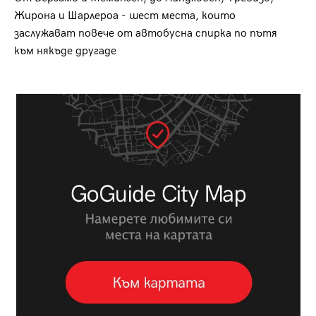
Жирона и Шарлероа - шест места, които
заслужават повече от автобусна спирка по пътя
към някъде другаде