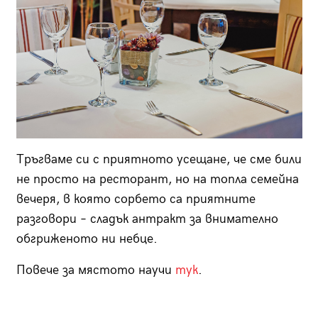
Тръгваме си с приятното усещане, че сме били
не просто на ресторант, но на топла семейна
вечеря, в която сорбето са приятните
разговори – сладък антракт за внимателно
обгриженото ни небце.
Повече за мястото научи
тук
.