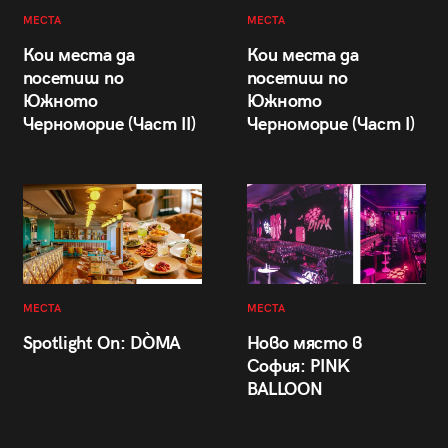
МЕСТА
МЕСТА
Кои места да
Кои места да
посетиш по
посетиш по
Южното
Южното
Черноморие (Част II)
Черноморие (Част I)
МЕСТА
МЕСТА
Spotlight On: DÒMA
Ново място в
София: PINK
BALLOON