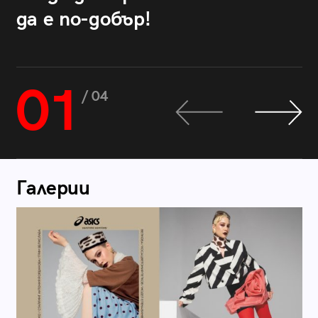
да е по-добър!
01
/ 04
Галерии