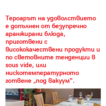
Тероарът на удоволствието
е допъл­нен от безупречно
аранжи­рани блюда,
приготвени с
висококачествени про­дукти и
по световните тенденции в
sous vide, или
нискотемпературното
готвене „под вакуум“.