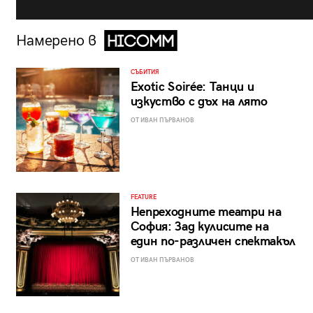
Намерено в
СЪБИТИЯ
Exotic Soirée: Танци и
изкуство с дъх на лято
ОТ ИВАН ПЪРВАНОВ
FEATURE
Непреходните театри на
София: Зад кулисите на
един по-различен спектакъл
ОТ ИВАН ПЪРВАНОВ