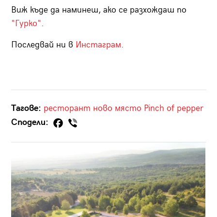
Виж къде да наминеш, ако се разхождаш по
"Гурко".
Последвай ни в
И
нстаграм
.
Тагове:
ресторант
ново място
Pinch of pepper
Сподели: