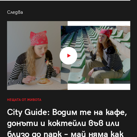
Следва
НЕЩАТА ОТ ЖИВОТА
City Guide: Водим те на кафе,
донъти и коктейли във или
близо до парк – май няма как