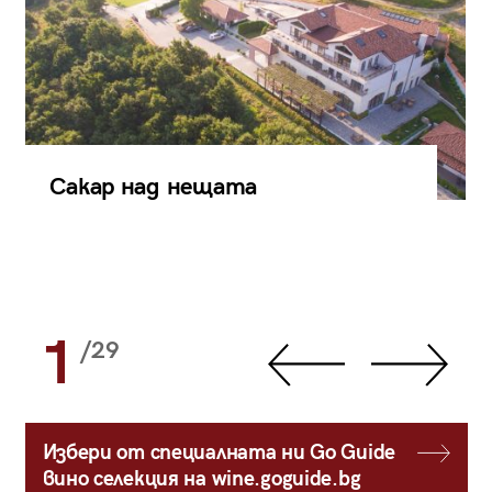
Сакар над нещата
1
/29
Избери от специалната ни Go Guide
вино селекция на wine.goguide.bg