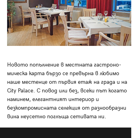
Новото попълнение в местната гастроно­
мическа карта бързо се превърна в любимо
наше местенце от първия етаж на града и на
City Palace. С повод или без, всеки път когато
наминем, елегант­ният интериор и
безкомпромисната селекция от разнообразни
вина неусет­но поглъща сетивата ни.