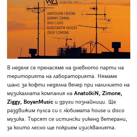
В неделя се пренасяме на дневното парти на
територията на лабораторията. Нямаме
шанс за кофти неделна вечер при наличието на
музикалната компания на
AnatolkiN, Zimone,
Ziggy, BoyanMusic
и други познайници. Ще
раздвижим пулса си с любимата house и disco
музика. Търсят се истински уикенд ветерани,
за които лесно ще покрием изискванията.