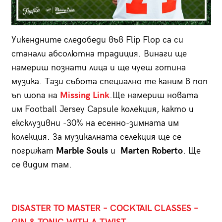
Уикендните следобеди във Flip Flop са си
станали абсолютна традиция. Винаги ще
намериш познати лица и ще чуеш готина
музика. Тази събота специално те каним в поп
ъп шопа на
Missing Link
.Ще намериш новата
им Football Jersey Capsule колекция, както и
ексклузивни -30% на есенно-зимната им
колекция. За музикалната селекция ще се
погрижат
Marble Souls
и
Marten Roberto
. Ще
се видим там.
DISASTER TO MASTER – COCKTAIL CLASSES –