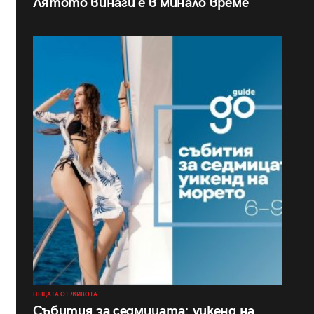
Лятото винаги е в минало време
НЕЩАТА ОТ ЖИВОТА
Събития за седмицата: уикенд на