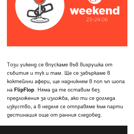
Този уикенд се впускаме във вихрушка от
събития и тук и там. Ще се забъркаме в
коктейлни афери, ще надникнем в поп ъп шопа
на
FlipFlop
. Няма да те оставим без
предложения за изложба, ако ти се догледа
изкуство, а в неделя се отправяме към парти
дестинация още от ранния следобед.