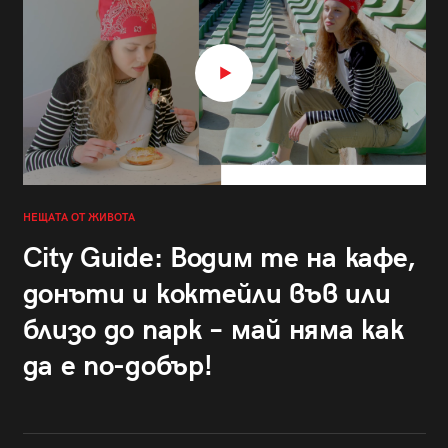
НЕЩАТА ОТ ЖИВОТА
City Guide: Водим те на кафе,
донъти и коктейли във или
близо до парк – май няма как
да е по-добър!