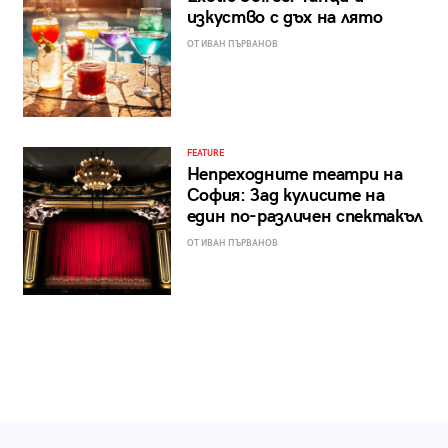
изкуство с дъх на лято
ОТ ИВАН ПЪРВАНОВ
FEATURE
Непреходните театри на
София: Зад кулисите на
един по-различен спектакъл
ОТ ИВАН ПЪРВАНОВ