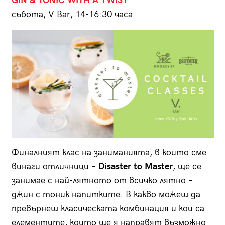
GIN & TONIC WITH A TWIST
събота, V Bar, 14-16:30 часа
Финалният клас на заниманията, в които сме
винаги отличници –
Disaster to Master
, ще се
занимае с най-лятното от всичко лятно –
джин с тоник напитките. В какво можеш да
превърнеш класическата комбинация и кои са
елементите, които ще я направят възможно