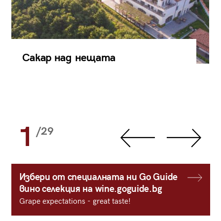
Сакар над нещата
1
/29
Избери от специалната ни Go Guide
вино селекция на wine.goguide.bg
Grape expectations - great taste!