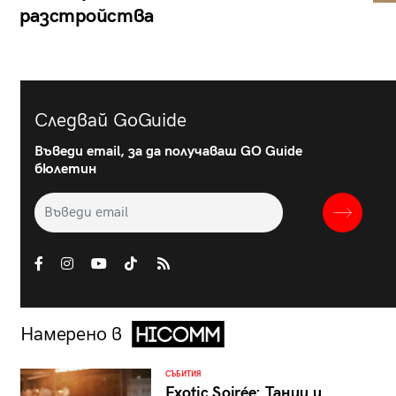
разстройства
Следвай GoGuide
Въведи email, за да получаваш GO Guide
бюлетин
Намерено в
СЪБИТИЯ
Exotic Soirée: Танци и