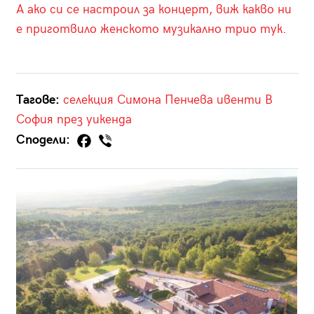
А ако си се настроил за концерт, виж какво ни
е приготвило женското музикално трио тук.
Тагове:
селекция
Симона Пенчева
ивенти
В
София през уикенда
Сподели: