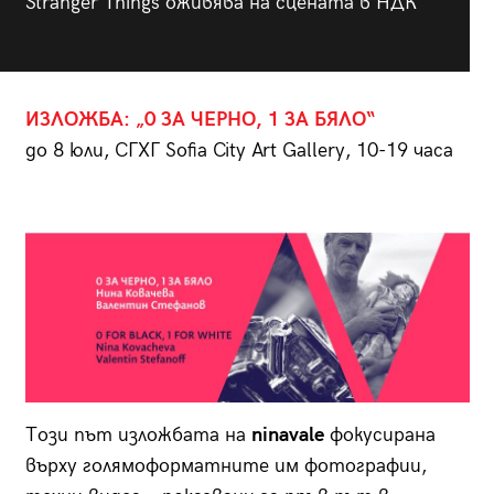
Stranger Things оживява на сцената в НДК
ИЗЛОЖБА: „0 ЗА ЧЕРНО, 1 ЗА БЯЛО“
до 8 юли, СГХГ Sofia City Art Gallery, 10-19 часа
Този път изложбата на
ninavalе
фокусирана
върху голямоформатните им фотографии,