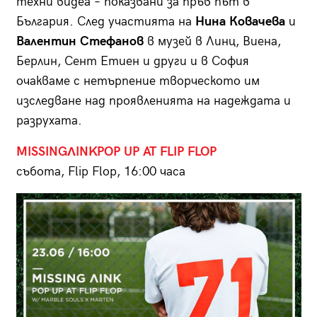
техни видеа – показвани за пръв път в
България. След участията на
Нина Ковачева
и
Валентин Стефанов
в музей в Линц, Виена,
Берлин, Сент Етиен и други и в София
очакваме с нетърпение творческото им
изследване над проявленията на надеждата и
разрухата.
MISSINGΛINKPOP UP AT FLIP FLOP
събота, Flip Flop, 16:00 часа