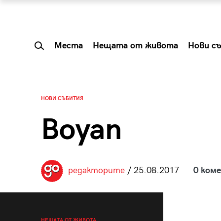
Места
Нещата от живота
Нови с
НОВИ СЪБИТИЯ
Boyan
редакторите
/ 25.08.2017
0 ком
 Shareable:
Summer Prelude: ка
лги вечери и
започва лятото в 
НЕЩАТА ОТ ЖИВОТА