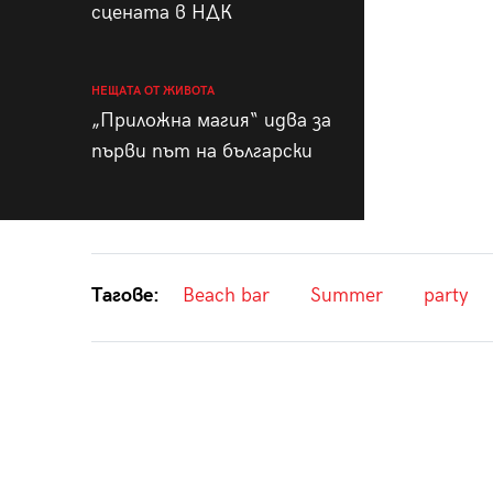
сцената в НДК
НЕЩАТА ОТ ЖИВОТА
„Приложна магия“ идва за
първи път на български
Тагове:
Beach bar
Summer
party