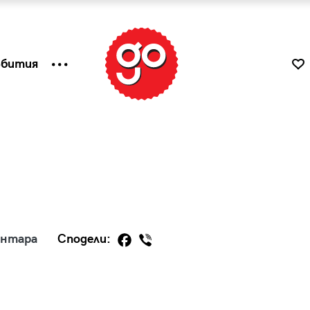
ъбития
ентара
Сподели:
к
Tender is the Wine – Какво
чаша
се пие на Лазурния бряг