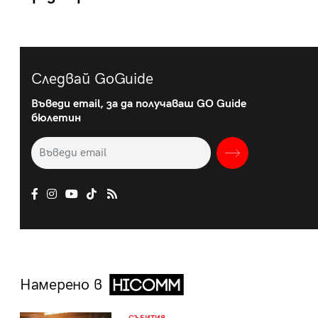
Следвай GoGuide
Въведи email, за да получаваш GO Guide
бюлетин
Намерено в