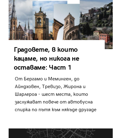
Градовете, в които
кацаме, но никога не
оставаме: Част 1
От Бергамо и Меминген, до
Айндховен, Тревизо, Жирона и
Шарлероа - шест места, които
заслужават повече от автобусна
спирка по пътя към някъде другаде