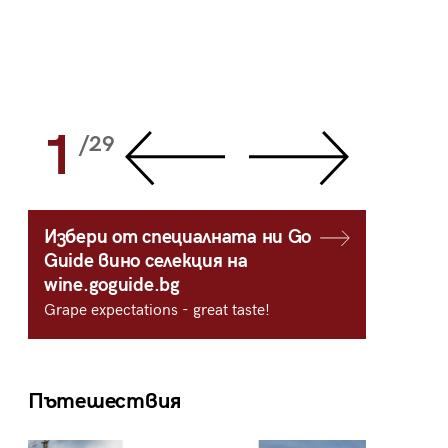
1
2
/29
/
Избери от специалната ни Go
Guide вино селекция на
wine.goguide.bg
Grape expectations - great taste!
Пътешествия