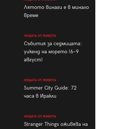
пания
Лятото винаги е в минало
време
НЕЩАТА ОТ ЖИВОТА
28
/29
Събития за седмицата:
уикенд на морето (6–9
август)
НЕЩАТА ОТ ЖИВОТА
Summer City Guide: 72
часа в Иракли
НЕЩАТА ОТ ЖИВОТА
Stranger Things оживява на