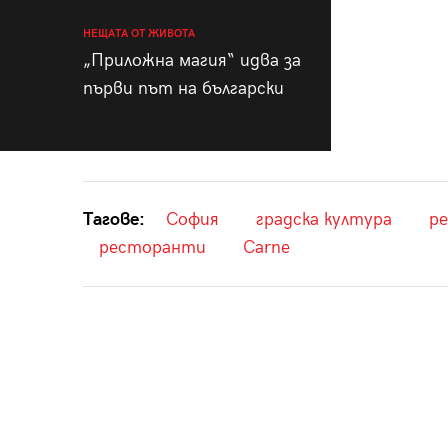
НЕЩАТА ОТ ЖИВОТА
„Приложна магия“ идва за
първи път на български
Тагове:
София
градска култура
р
ресторанти
Carne