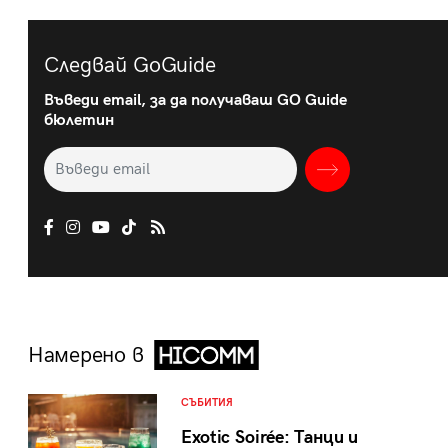
Следвай GoGuide
Въведи email, за да получаваш GO Guide
бюлетин
Намерено в
СЪБИТИЯ
Exotic Soirée: Танци и