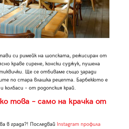
тави си римейк на шопската, режисиран от
сно краве сирене, конски суджук, пушена
 тиквички. Ще се отбиваме също заради
вите по стара влашка рецепта. Барбекюто е
и колбаси – от родопския край.
ко това – само на крачка от
ва в града?! Последвай
Instagram профила