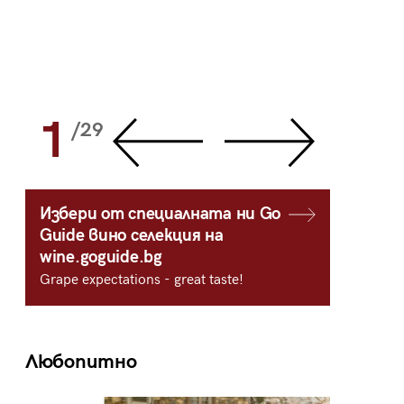
1
2
/29
/
Избери от специалната ни Go
Guide вино селекция на
wine.goguide.bg
Grape expectations - great taste!
Любопитно