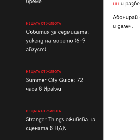
време
ни
и разбе
Абонирай 
НЕЩАТА ОТ ЖИВОТА
и далеч.
Събития за седмицата:
уикенд на морето (6–9
август)
НЕЩАТА ОТ ЖИВОТА
Summer City Guide: 72
часа в Иракли
НЕЩАТА ОТ ЖИВОТА
Stranger Things оживява на
сцената в НДК