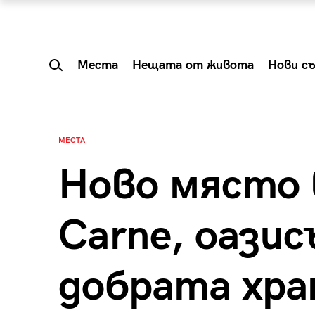
Места
Нещата от живота
Нови с
МЕСТА
Ново място 
Carne, оазис
добрата хра
 Shareable:
Summer Prelude: ка
лги вечери и
започва лятото в 