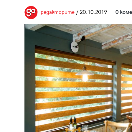
пания
редакторите
/ 20.10.2019
0 ком
28
/29