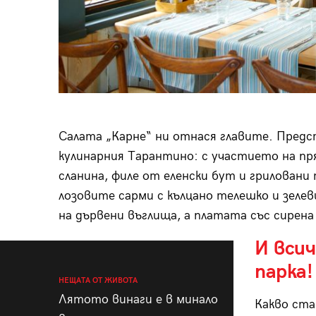
Салата „Карне“ ни отнася главите. Предс
кулинарния Тарантино: с участието на пря
сланина, филе от еленски бут и гриловани
лозовите сарми с кълцано телешко и зеле
на дървени въглища, а платата със сирена 
И всич
парка!
НЕЩАТА ОТ ЖИВОТА
Лятото винаги е в минало
Какво ста