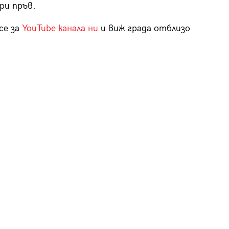
ри пръв.
се за
YouTube канала ни
и виж града отблизо