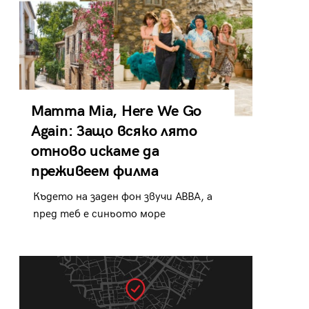
Mamma Mia, Here We Go
Again: Защо всяко лято
отново искаме да
преживеем филма
Където на заден фон звучи ABBA, а
пред теб е синьото море