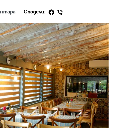
ентара
Сподели:
29
/29