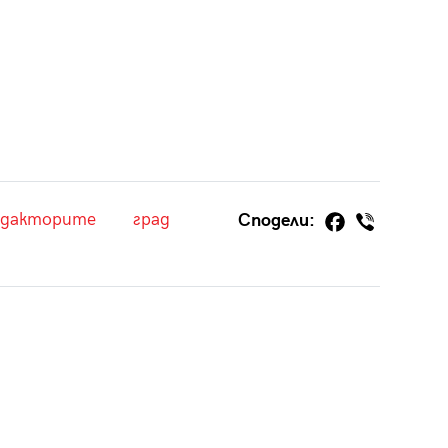
едакторите
град
Сподели: