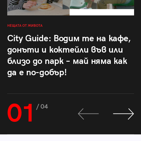
НЕЩАТА ОТ ЖИВОТА
City Guide: Водим те на кафе,
донъти и коктейли във или
близо до парк – май няма как
да е по-добър!
01
/ 04