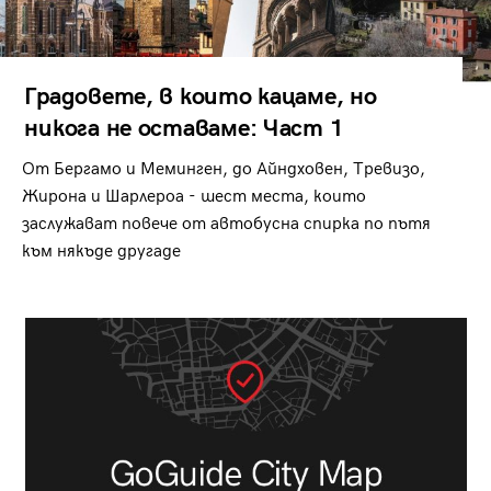
Градовете, в които кацаме, но
никога не оставаме: Част 1
От Бергамо и Меминген, до Айндховен, Тревизо,
Жирона и Шарлероа - шест места, които
заслужават повече от автобусна спирка по пътя
към някъде другаде