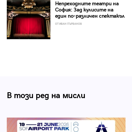
Непреходните театри на
София: Зад кулисите на
един по-различен спектакъл
ОТ ИВАН ПЪРВАНОВ
В този ред на мисли