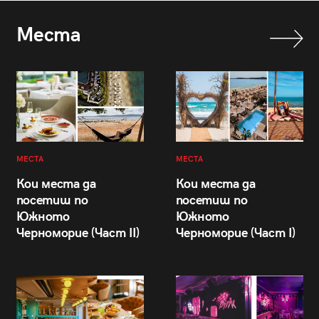
Места
МЕСТА
МЕСТА
Кои места да
Кои места да
посетиш по
посетиш по
Южното
Южното
Черноморие (Част II)
Черноморие (Част I)