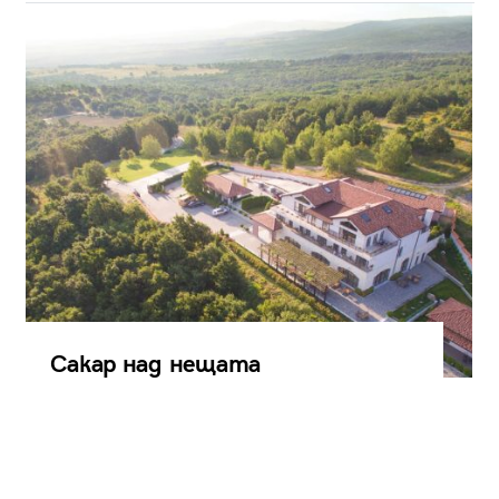
Сакар над нещата