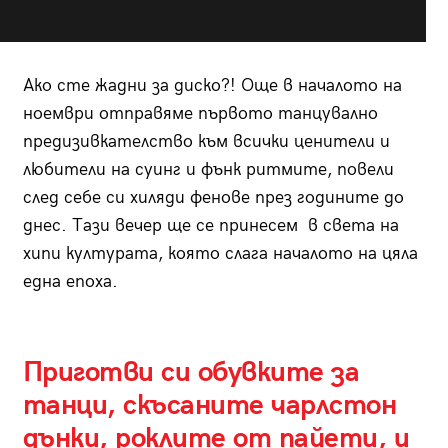
Ако сте жадни за диско?! Още в началото на
ноември отправяме първото танцувално
предизивкателство към всички ценители и
любители на суинг и фънк ритмите, повели
след себе си хиляди фенове през годините до
днес. Тази вечер ще се принесем в света на
хипи културата, която слага началото на цяла
една епоха.
Приготви си обувките за
танци, скъсаните чарлстон
дънки, роклите от пайети, и