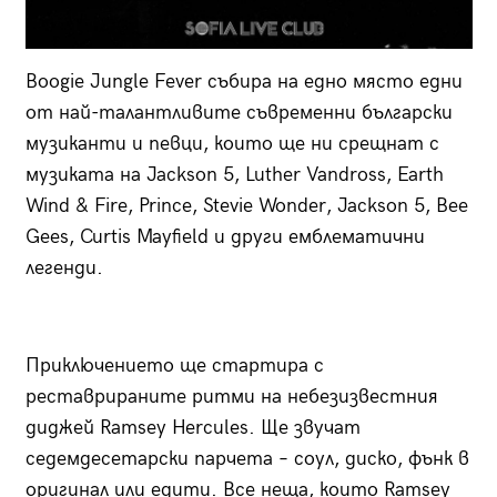
Boogie Jungle Fever събира на едно място едни
от най-талантливите съвременни български
музиканти и певци, които ще ни срещнат с
музиката на Jackson 5, Luther Vandross, Earth
Wind & Fire, Prince, Stevie Wonder, Jackson 5, Bee
Gees, Curtis Mayfield и други емблематични
легенди.
Приключението ще стартира с
реставрираните ритми на небезизвестния
диджей Ramsey Hercules. Ще звучат
седемдесетарски парчета – соул, диско, фънк в
оригинал или едити. Все неща, които Ramsey