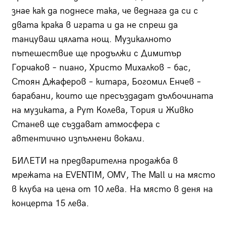
знае как да поднесе така, че веднага да си с
двата крака в играта и да не спреш да
танцуваш цялата нощ. Музикалното
пътешествие ще продължи с Димитър
Горчаков – пиано, Христо Михалков – бас,
Стоян Джаферов – китара, Богомил Енчев –
барабани, които ще пресъздадат дълбочината
на музиката, а Рут Колева, Тория и Живко
Станев ще създават атмосфера с
автентично изпълнени вокали.
БИЛЕТИ на предварителна продажба в
мрежата на EVENTIM, OMV, The Mall и на място
в клуба на цена от 10 лева. На място в деня на
концерта 15 лева.