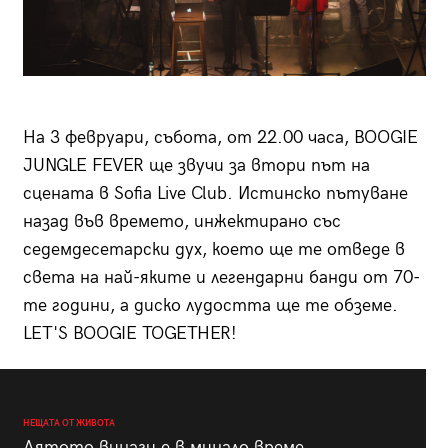
На 3 февруари, събота, от 22.00 часа, BOOGIE
JUNGLE FEVER ще звучи за втори път на
сцената в Sofia Live Club. Истинско пътуване
назад във времето, инжектирано със
седемдесетарски дух, което ще те отведе в
света на най-яките и легендарни банди от 70-
те години, а диско лудостта ще те обземе.
LET'S BOOGIE TOGETHER!
НЕЩАТА ОТ ЖИВОТА
Лятото винаги е в минало време