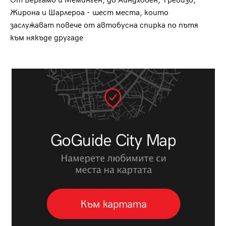
От Бергамо и Меминген, до Айндховен, Тревизо,
Жирона и Шарлероа - шест места, които
заслужават повече от автобусна спирка по пътя
към някъде другаде