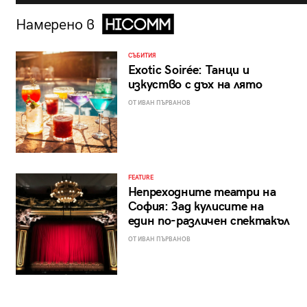
Намерено в
СЪБИТИЯ
Exotic Soirée: Танци и
изкуство с дъх на лято
ОТ ИВАН ПЪРВАНОВ
FEATURE
Непреходните театри на
София: Зад кулисите на
един по-различен спектакъл
ОТ ИВАН ПЪРВАНОВ