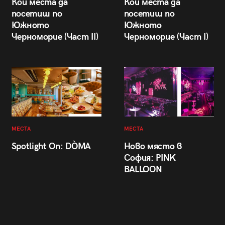
Кои места да
Кои места да
посетиш по
посетиш по
Южното
Южното
Черноморие (Част II)
Черноморие (Част I)
МЕСТА
МЕСТА
Spotlight On: DÒMA
Ново място в
София: PINK
BALLOON