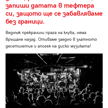
запиши датата в тефтера
си, защото ще се забавляваме
без граници.
Веднъж прекрачили прага на клуба, няма
връщане назад. Отиваме заедно в златното
десетилетие и апогея на диско музиката!