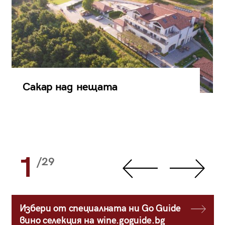
Сакар над нещата
1
/29
Избери от специалната ни Go Guide
вино селекция на wine.goguide.bg