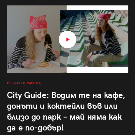
НЕЩАТА ОТ ЖИВОТА
City Guide: Водим те на кафе,
донъти и коктейли във или
близо до парк – май няма как
да е по-добър!