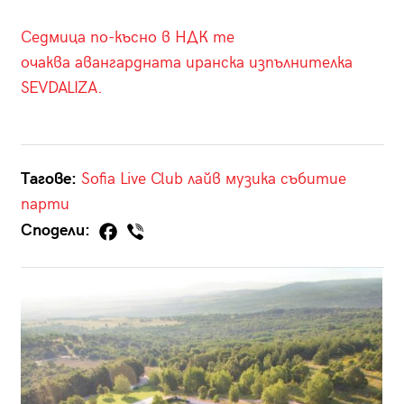
Седмица по-късно в НДК те
очаква авангардната иранска изпълнителка
SEVDALIZA.
Тагове:
Sofia Live Club
лайв
музика
събитие
парти
Сподели: