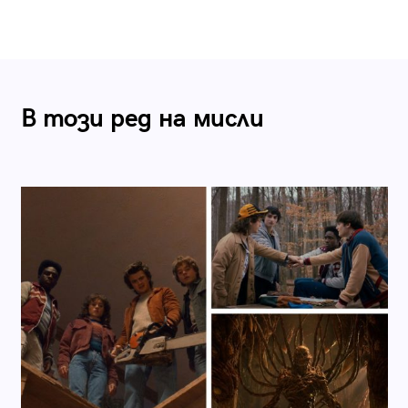
В този ред на мисли