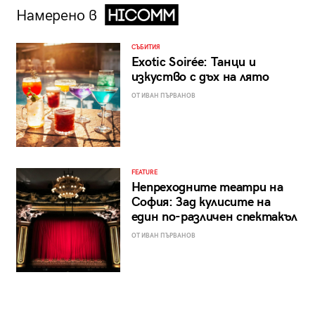
Намерено в
СЪБИТИЯ
Exotic Soirée: Танци и
изкуство с дъх на лято
ОТ ИВАН ПЪРВАНОВ
FEATURE
Непреходните театри на
София: Зад кулисите на
един по-различен спектакъл
ОТ ИВАН ПЪРВАНОВ