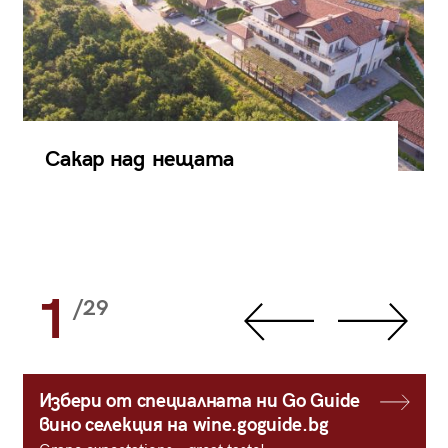
Сакар над нещата
1
/29
Избери от специалната ни Go Guide
вино селекция на wine.goguide.bg