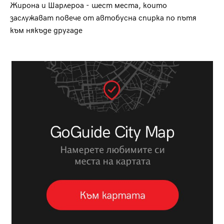
Жирона и Шарлероа - шест места, които
заслужават повече от автобусна спирка по пътя
към някъде другаде