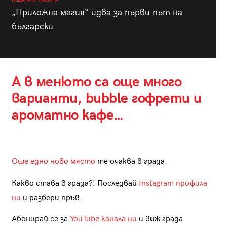
НЕЩАТА ОТ ЖИВОТА
„Приложна магия“ идва за първи път на
български
А в менюто са още много
варианти, bubble гофрети и
ароматно кафе…
Още едно ново място
те очаква в града.
Какво става в града?! Последвай
Instagram профила
ни
и разбери пръв.
Абонирай се за
YouTube канала ни
и виж града