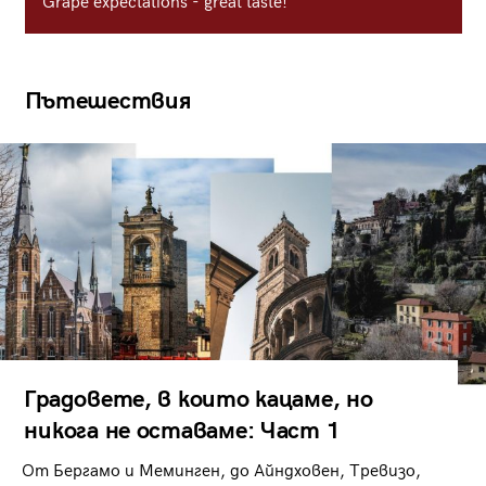
Grape expectations - great taste!
Пътешествия
Градовете, в които кацаме, но
никога не оставаме: Част 1
От Бергамо и Меминген, до Айндховен, Тревизо,