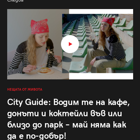
Следва
НЕЩАТА ОТ ЖИВОТА
City Guide: Водим те на кафе,
донъти и коктейли във или
близо до парк – май няма как
да е по-добър!