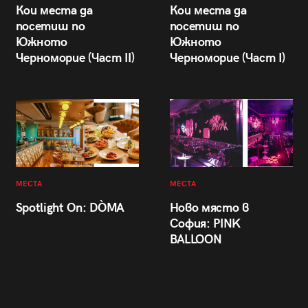
Кои места да
Кои места да
посетиш по
посетиш по
Южното
Южното
Черноморие (Част II)
Черноморие (Част I)
МЕСТА
МЕСТА
Spotlight On: DÒMA
Ново място в
София: PINK
BALLOON