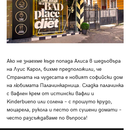
Ако не знаехме къде попада Алиса в шедьовъра
на Луис Карол, бихме предположили, че
Страната на чудесата е новият софийски дом
на любимата Палачинкарница. Сладка палачинка
с вафлен крем от истински вафли и
Kinderbuenо или солена – с прошуто крудо,
моцарела, рукола и песто от сушени домати –
често разсъждаваме по въпроса!