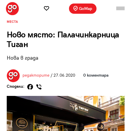
GoMap
МЕСТА
Ново място: Палачинкарница
Тиган
Нова в града
редакторите
/ 27.06.2020
0 коментара
Сподели: