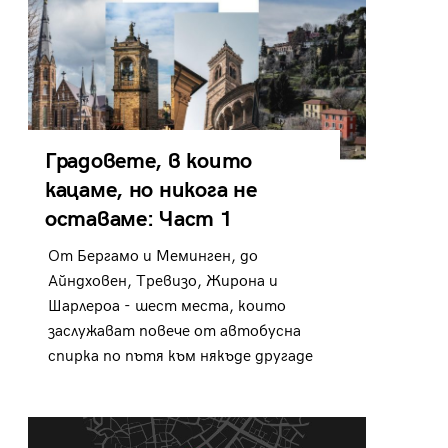
Градовете, в които
кацаме, но никога не
оставаме: Част 1
От Бергамо и Меминген, до
Айндховен, Тревизо, Жирона и
Шарлероа - шест места, които
заслужават повече от автобусна
спирка по пътя към някъде другаде