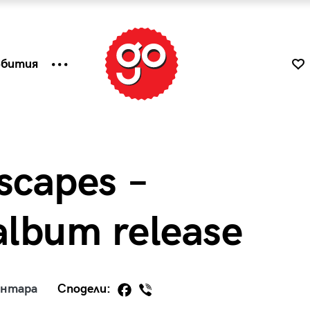
ъбития
scapes –
album release
к
Tender is the Wine – Какво
ентара
Сподели:
чаша
се пие на Лазурния бряг