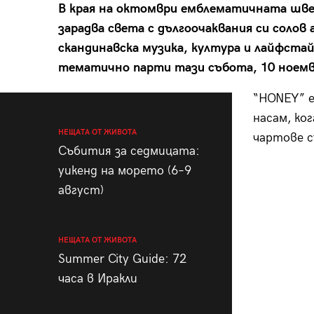
В края на октомври емблематичната шве
зарадва света с дългоочаквания си соло
скандинавска музика, култура и лайфстай
тематично парти тази събота, 10 ноемвр
“HONEY” е
насам, ко
НЕЩАТА ОТ ЖИВОТА
чартове с
Събития за седмицата:
уикенд на морето (6–9
август)
НЕЩАТА ОТ ЖИВОТА
Summer City Guide: 72
часа в Иракли