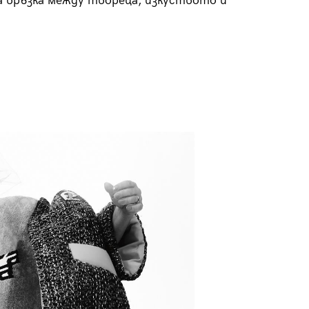
а връзка между твореца, изкуството и