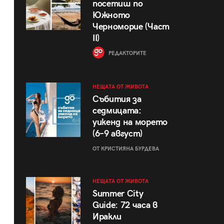
посетиш по
Южното
Черноморие (Част
II)
РЕДАКТОРИТЕ
НЕЩАТА ОТ ЖИВОТА
Събития за
седмицата:
уикенд на морето
(6–9 август)
ОТ КРИСТИЯНА БУРДЕВА
НЕЩАТА ОТ ЖИВОТА
Summer City
Guide: 72 часа в
Иракли