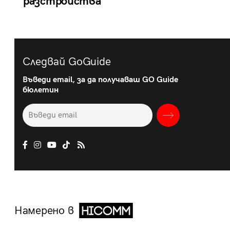
разстройства
Следвай GoGuide
Въведи email, за да получаваш GO Guide
бюлетин
Намерено в