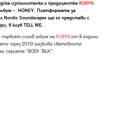
дска изпълнителка и продуцентка
ROBYN
в албум – HONEY. Платформата за
л Nordic Soundscapes ще го представи с
и, в клуб TELL ME.
 първият солов албум на
ROBYN
от 8 години
гато (през 2010) разбива световните
ъс серията “BODY TALK”.