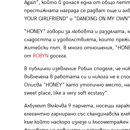
Again”, който й донася една от общо пет
престижната награда се радват още и ал
YOUR GIRLFRIEND” и “DANCING ON MY OWN” 
“HONEY” говори за любовта и раздялата, 
сладостта и удоволствията, които прежив
житейски път. В много отношения, “HONEY
от
ROBYN
досега.
В публични изявление Робин споделя, че ни
въвлечена в работата си и никога не е сп
Описва "HONEY" като утопично място, нам
sweet place, like a very soft ecstasy”.
Албумът включва 9 парчета, носещи харак
елегантно гарнирано със скандинавска еле
към който наскоро излезе и късометраже