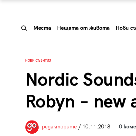
Места
Нещата от живота
Нови с
НОВИ СЪБИТИЯ
Nordic Sound
Robyn – new 
 Shareable:
Summer Prelude: ка
редакторите
/ 10.11.2018
0 ком
лги вечери и
започва лятото в 