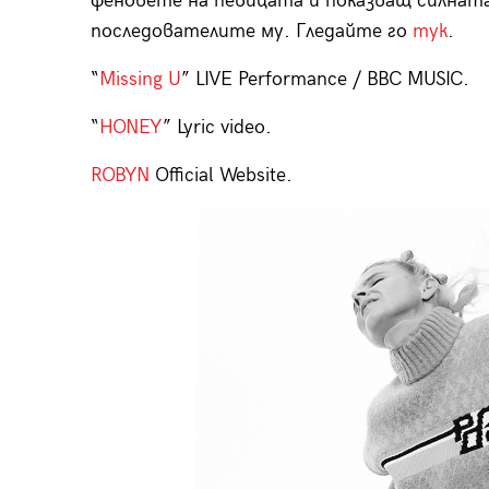
феновете на певицата и показващ силнат
последователите му. Гледайте го
тук
.
“
Missing U
” LIVE Performance / BBC MUSIC.
“
HONEY
” Lyric video.
ROBYN
Official Website.