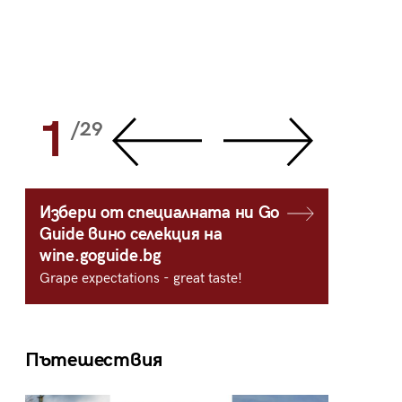
1
2
/29
/
Избери от специалната ни Go
Guide вино селекция на
wine.goguide.bg
Grape expectations - great taste!
Пътешествия