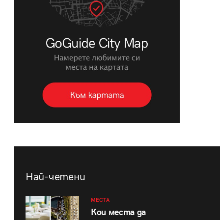
Най-четени
МЕСТА
Кои места да