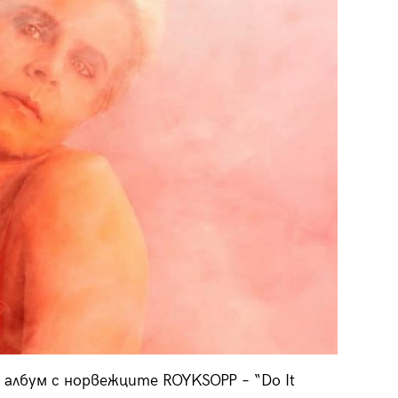
 албум с норвежците ROYKSOPP – “Do It