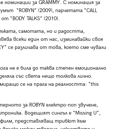
те номинации за GRAMMY. С номинация за
бумът “ROBYN” (2009), парчетата “CALL
от “BODY TALKS” (2010).
мъката, самотата, но и радостта,
ява всеки един от нас, изминавайки своя
” се различава от това, което сме чували
кога не е била до таква степен емоционално
оделяла със света нещо толкова лично.
иращо се на прага на реалността: “this
терното за ROBYN електро-поп звучене,
ктроника. Водещият сингъл е “Missing U”,
н филм, представляващ трибют към