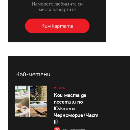
Най-четени
МЕСТА
Кои места да
посетиш по
Южното
Черноморие (Част
II)