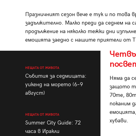
Празничният сезон вече е тук и по това 
задължително. Малко преди да седнем на с
продължение на няколко тежки дни изпълне
емоцията заедно с нашите приятели от Т
Четвъ
посве
НЕЩАТА ОТ ЖИВОТА
Събития за седмицата:
Няма да с
уикенд на морето (6–9
защото ти
август)
70те, 80т
поканим д
емоцията,
НЕЩАТА ОТ ЖИВОТА
хубави.
Summer City Guide: 72
часа в Иракли