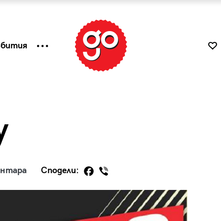
ъбития
y
ентара
Сподели:
к
Tender is the Wine – Какво
чаша
се пие на Лазурния бряг