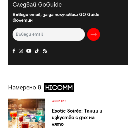
Следвай GoGuide
Въведи email, за да получаваш GO Guide
бюлетин
Намерено в
СЪБИТИЯ
Exotic Soirée: Танци и
изкуство с дъх на
лято