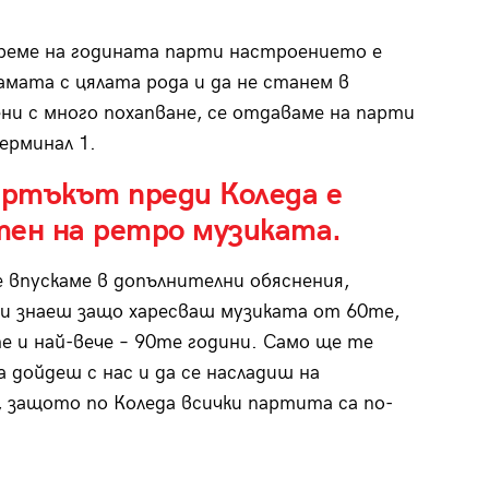
време на годината парти настроението е
амата с цялата рода и да не станем в
ни с много похапване, се отдаваме на парти
ерминал 1.
ртъкът преди Коледа е
тен на ретро музиката.
е впускаме в допълнителни обяснения,
 знаеш защо харесваш музиката от 60те,
е и най-вече – 90те години. Само ще те
а дойдеш с нас и да се насладиш на
 защото по Коледа всички партита са по-