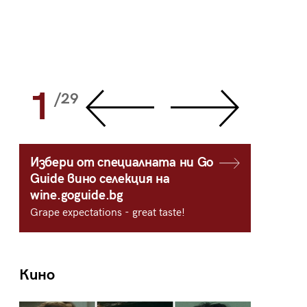
1
2
/29
/
Избери от специалната ни Go
Guide вино селекция на
wine.goguide.bg
Grape expectations - great taste!
Кино