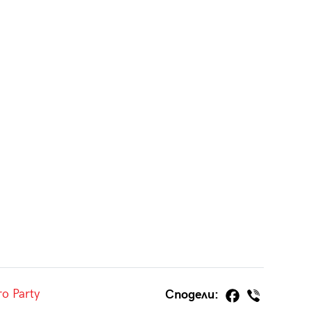
ro Party
Сподели: