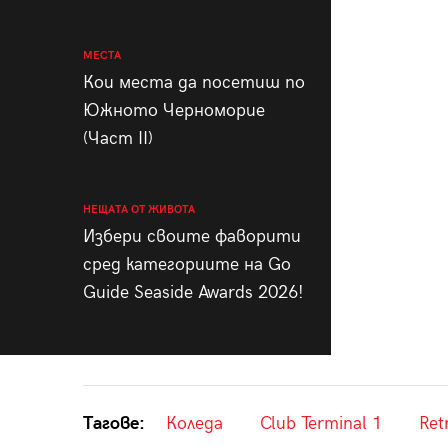
МЕСТА
Кои места да посетиш по
Южното Черноморие
(Част II)
НЕЩАТА ОТ ЖИВОТА
Избери своите фаворити
сред категориите на Go
Guide Seaside Awards 2026!
Тагове:
Коледа
Club Terminal 1
Ret