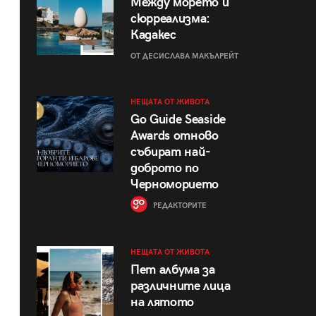
Между морето и
сюрреализма:
Кадакес
ОТ ДЕСИСЛАВА МАКЪЛРЕЙТ
НЕЩАТА ОТ ЖИВОТА
Go Guide Seaside
Awards отново
събират най-
доброто по
Черноморието
РЕДАКТОРИТЕ
НЕЩАТА ОТ ЖИВОТА
Пет албума за
различните лица
на лятото