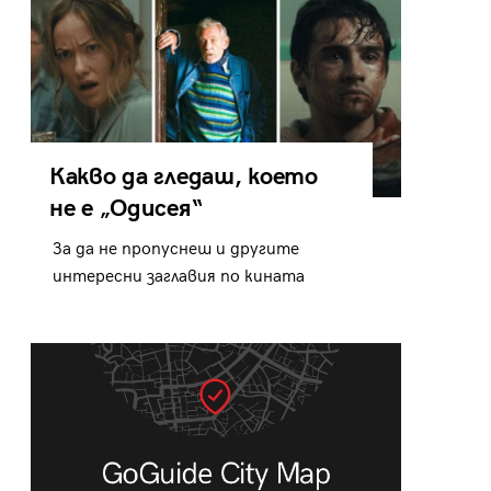
Какво да гледаш, което
не е „Одисея“
За да не пропуснеш и другите
интересни заглавия по кината