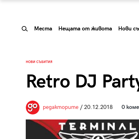
Места
Нещата от живота
Нови с
НОВИ СЪБИТИЯ
Retro DJ Part
редакторите
/ 20.12.2018
0 ком
 Shareable:
Summer Prelude: ка
лги вечери и
започва лятото в 