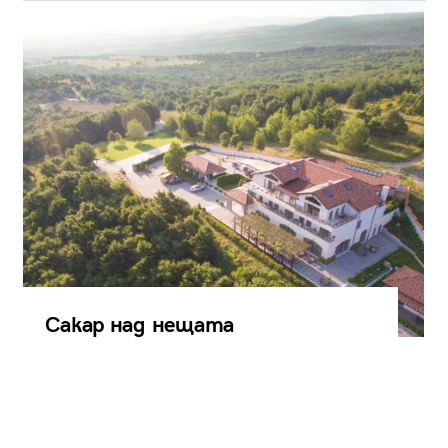
Сакар над нещата