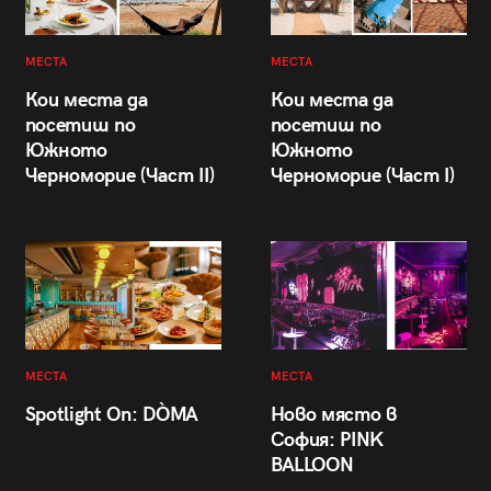
МЕСТА
МЕСТА
Кои места да
Кои места да
посетиш по
посетиш по
Южното
Южното
Черноморие (Част II)
Черноморие (Част I)
МЕСТА
МЕСТА
Spotlight On: DÒMA
Ново място в
София: PINK
BALLOON