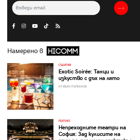
Намерено в
СЪБИТИЯ
Exotic Soirée: Танци и
изкуство с дъх на лято
ОТ ИВАН ПЪРВАНОВ
FEATURE
Непреходните театри на
София: Зад кулисите на