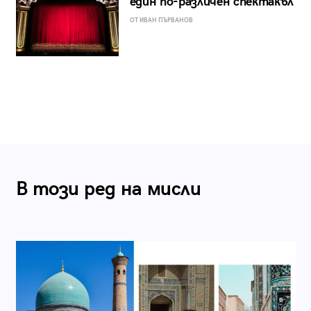
един по-различен спектакъл
ОТ ИВАН ПЪРВАНОВ
В този ред на мисли