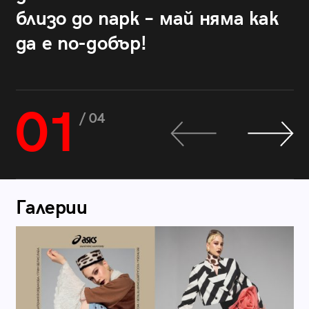
близо до парк – май няма как
да е по-добър!
01
/ 04
Галерии