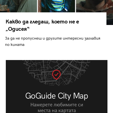
Какво да гледаш, което не е
„Одисея“
За да не пропуснеш и другите интересни заглавия
по кината