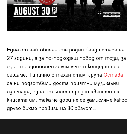
Една от най-обичаните родни банди става на
27 години, а за по-подходящ повод от този, за
един традиционен голям летен концерт не се
сещаме. Типично в техен стил, група
Остава
са ни подготвили доста приятни музикални
изненади, една от които представянето на
книгата им, така че дори не се замисляме какво
друго бихме правили на 30 август…