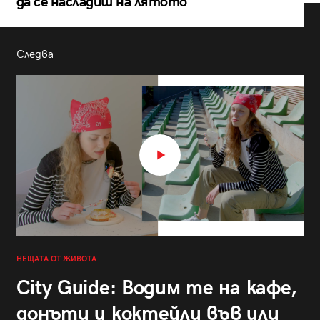
да се насладиш на лятото
Следва
НЕЩАТА ОТ ЖИВОТА
City Guide: Водим те на кафе,
донъти и коктейли във или