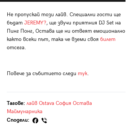
Не пропускай този лайв. Специални гости ще
бъдат
JEREMY?
, ще звучи приятния DJ Set на
Пинг Понг, Остава ще ни отвеят емоционално
както всеки път, така че вземи своя
билет
отсега.
Повече за събитието следи
тук
.
Тагове:
лайв
Ostava
София
Остава
Маймунарника
Сподели: