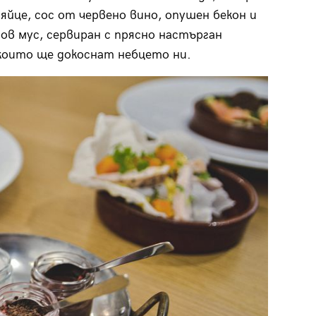
яйце, сос от червено вино, опушен бекон и
нов мус, сервиран с прясно настърган
които ще докоснат небцето ни.