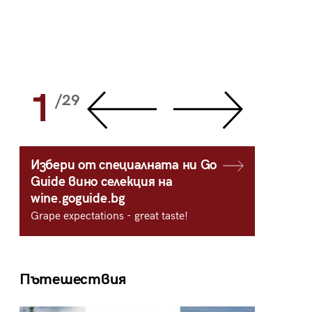
1
2
/29
/
Избери от специалната ни Go
Guide вино селекция на
wine.goguide.bg
Grape expectations - great taste!
Пътешествия