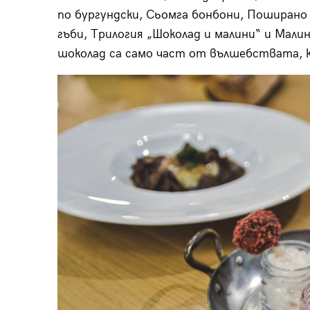
по бургундски, Сьомга бонбони, Поширано 
гъби, Трилогия „Шоколад и малини“ и Мали
шоколад са само част от вълшебствата, 