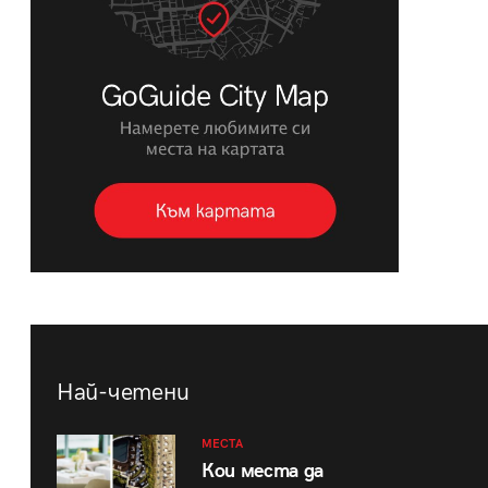
Най-четени
МЕСТА
Кои места да