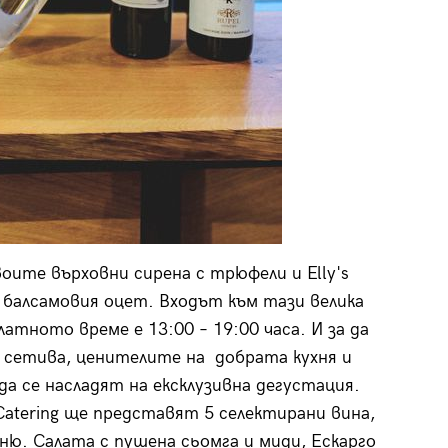
воите върховни сирена с трюфели и Elly's
 балсамовия оцет. Входът към тази велика
латното време е 13:00 – 19:00 часа. И за да
 сетива, ценителите на добрата кухня и
 се насладят на ексклузивна дегустация.
Catering ще представят 5 селектирани вина,
ню. Салата с пушена сьомга и миди, Ескарго