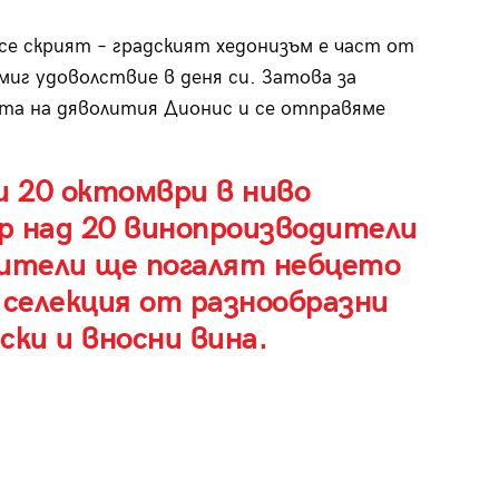
се скрият – градският хедонизъм е част от
иг удоволствие в деня си. Затова за
ета на дяволития Дионис и се отправяме
и 20 октомври в ниво
р над 20 винопроизводители
сители ще погалят небцето
 селекция от разнообразни
ски и вносни вина.