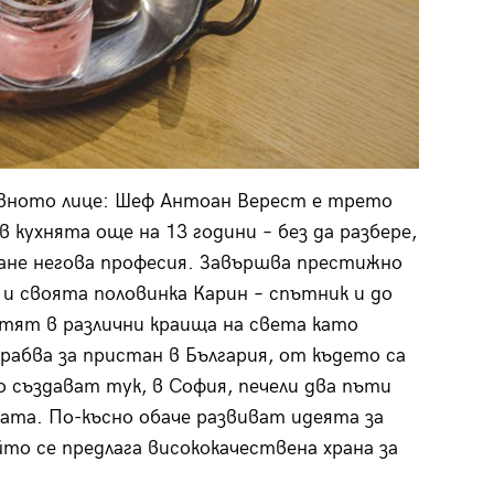
авното лице: Шеф Антоан Верест е трето
в кухнята още на 13 години – без да разбере,
тане негова професия. Завършва престижно
и своята половинка Карин – спътник и до
тят в различни краища на света като
грабва за пристан в България, от където са
 създават тук, в София, печели два пъти
ната. По-късно обаче развиват идеята за
ойто се предлага висококачествена храна за