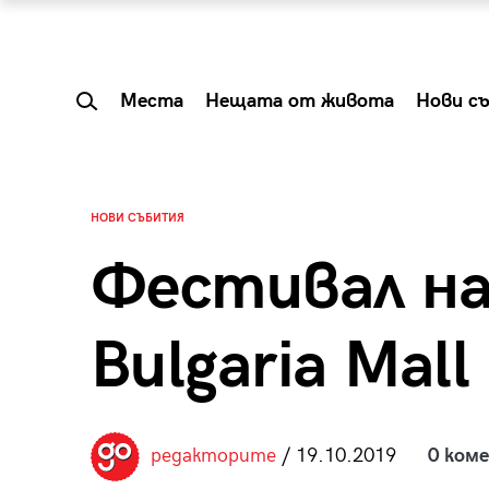
Места
Нещата от живота
Нови с
НОВИ СЪБИТИЯ
Фестивал на
Bulgaria Mall
 Shareable:
Summer Prelude: ка
редакторите
/ 19.10.2019
0 ком
лги вечери и
започва лятото в 