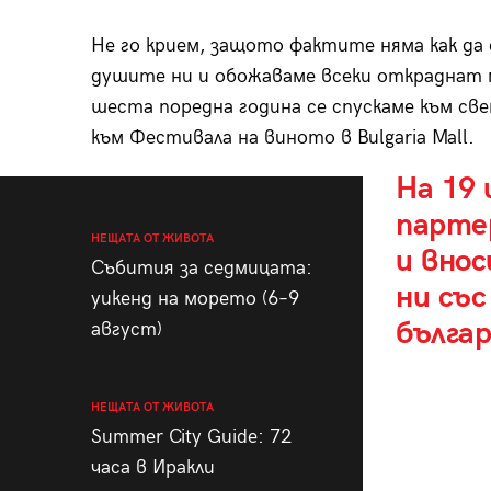
Не го крием, защото фактите няма как да 
душите ни и обожаваме всеки откраднат м
шеста поредна година се спускаме към св
към Фестивала на виното в Bulgaria Mall.
На 19 
парте
НЕЩАТА ОТ ЖИВОТА
и вно
Събития за седмицата:
ни със
уикенд на морето (6–9
българ
август)
НЕЩАТА ОТ ЖИВОТА
Summer City Guide: 72
часа в Иракли