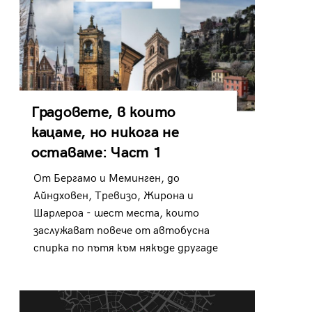
Градовете, в които
кацаме, но никога не
оставаме: Част 1
От Бергамо и Меминген, до
Айндховен, Тревизо, Жирона и
Шарлероа - шест места, които
заслужават повече от автобусна
спирка по пътя към някъде другаде