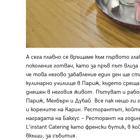
А сега плавно се връщаме към първото гл
поколение готвач, като за пръв път влиза 
че това негово забавление един ден ще с
кулинарно училище в Париж, където среща 
днешен в неговия живот. Пътуват и рабо
Париж, Мелбърн и Дубай. Все пак нещо ги 
и корените на Карин. Ресторантът, който
наградата на Бакхус – Ресторант на годи
L’instant Catering като френски бутик, в к
вкъщи, за събития.