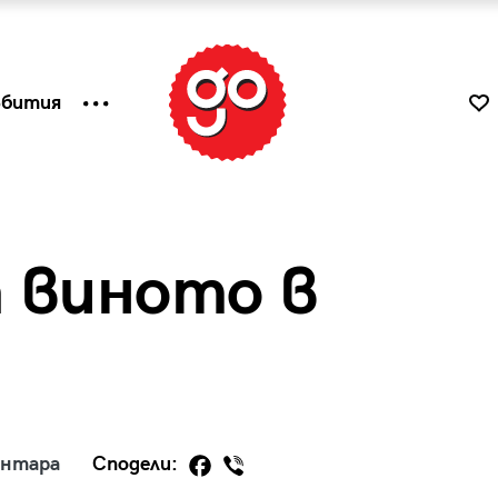
ъбития
 виното в
к
Tender is the Wine – Какво
ентара
Сподели:
чаша
се пие на Лазурния бряг