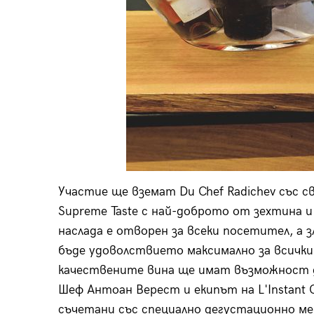
Участие ще вземат Du Chef Radichev със с
Supreme Taste с най-доброто от зехтина и
наслада е отворен за всеки посетител, а з
бъде удоволствието максимално за всички
качествените вина ще имат възможност да
Шеф Антоан Верест и екипът на L'Instant 
съчетани със специално дегустационно ме