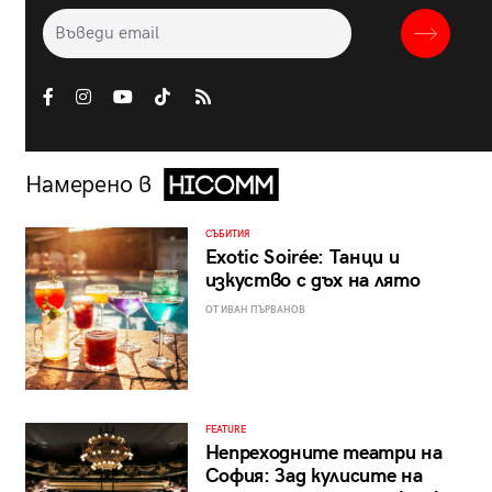
Намерено в
СЪБИТИЯ
Exotic Soirée: Танци и
изкуство с дъх на лято
ОТ ИВАН ПЪРВАНОВ
FEATURE
Непреходните театри на
София: Зад кулисите на