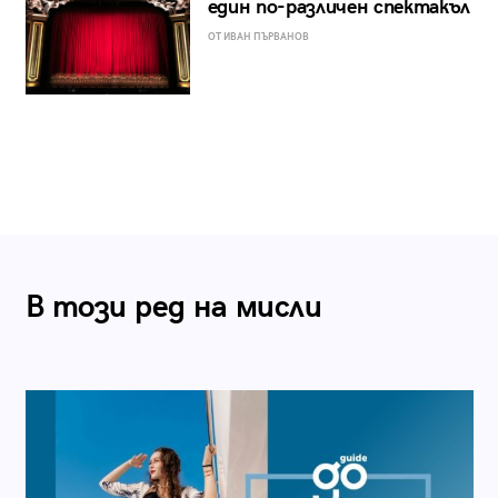
един по-различен спектакъл
ОТ ИВАН ПЪРВАНОВ
В този ред на мисли