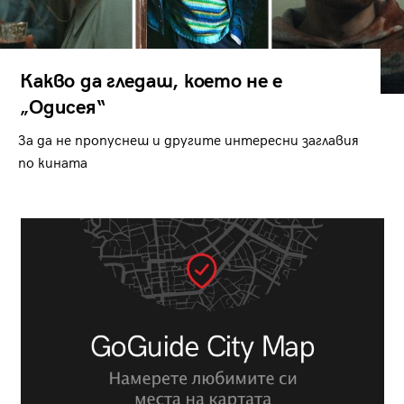
Какво да гледаш, което не е
„Одисея“
За да не пропуснеш и другите интересни заглавия
по кината