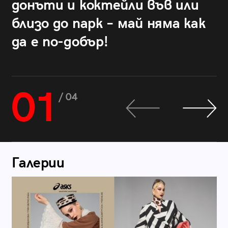
донъти и коктейли във или
близо до парк – май няма как
да е по-добър!
01
/ 04
Галерии