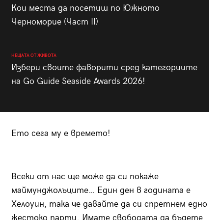
Кои места да посетиш по Южното
Черноморие (Част II)
НЕЩАТА ОТ ЖИВОТА
Избери своите фаворити сред категориите
на Go Guide Seaside Awards 2026!
Ето сега му е времето!
Всеки от нас ще може да си покаже
маймунджолъците… Един ден в годината е
Хелоуин, така че давайте да си спретнем едно
жестоко парти. Имате свободата да бъдете