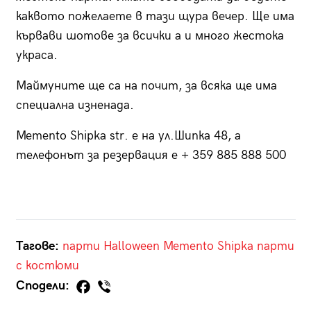
каквото пожелаете в тази щура вечер. Ще има
кървави шотове за всички а и много жестока
украса.
Маймуните ще са на почит, за всяка ще има
специална изненада.
Memento Shipka str. е на ул.Шипка 48, а
телефонът за резервация е + 359 885 888 500
Тагове:
парти
Halloween
Memento Shipka
парти
с костюми
Сподели: