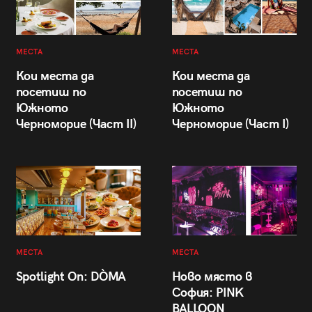
МЕСТА
МЕСТА
Кои места да
Кои места да
посетиш по
посетиш по
Южното
Южното
Черноморие (Част II)
Черноморие (Част I)
МЕСТА
МЕСТА
Spotlight On: DÒMA
Ново място в
София: PINK
BALLOON