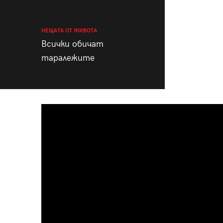
НЕЩАТА ОТ ЖИВОТА
Всички обичат
таралежите