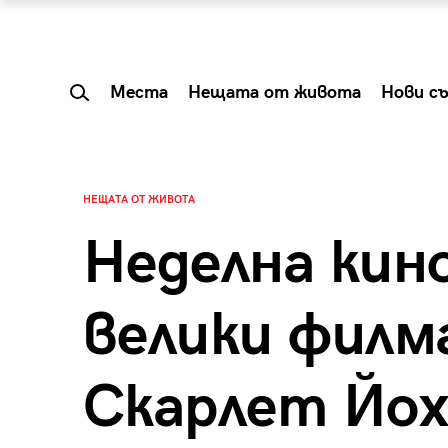
Места
Нещата от живота
Нови с
НЕЩАТА ОТ ЖИВОТА
Неделна кин
велики филм
Скарлет Йох
 Shareable:
Summer Prelude: ка
лги вечери и
започва лятото в 