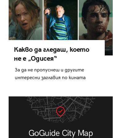
Какво да гледаш, което
не е „Одисея“
За да не пропуснеш и другите
интересни заглавия по кината