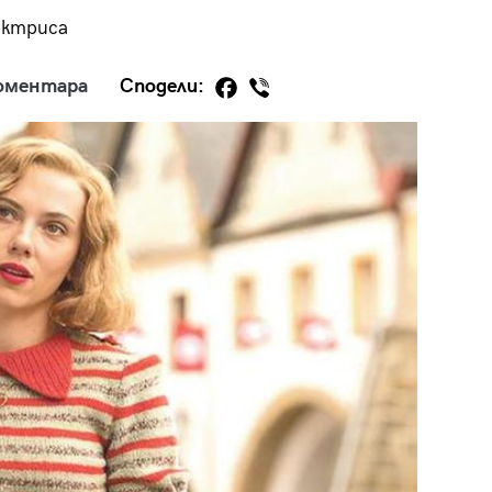
актриса
оментара
Сподели:
29
/29