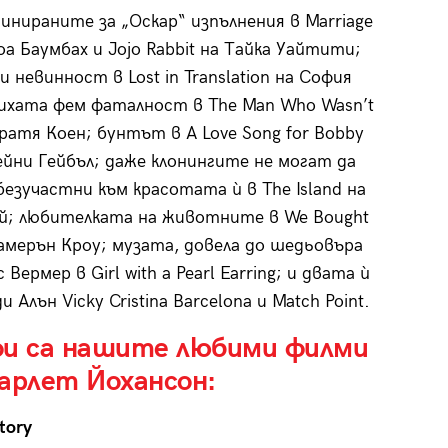
минираните за „Оскар“ изпълнения в Marriage
оа Баумбах и Jojo Rabbit на Тайка Уайтити;
и невинност в Lost in Translation на София
ихата фем фаталност в The Man Who Wasn’t
Братя Коен; бунтът в A Love Song for Bobby
ейни Гейбъл; даже клонингите не могат да
езучастни към красотата ѝ в The Island на
й; любителката на животните в We Bought
Камерън Кроу; музата, довела до шедьовъра
 Вермер в Girl with a Pearl Earring; и двата ѝ
и Алън Vicky Cristina Barcelona и Match Point.
ои са нашите любими филми
арлет Йохансон:
tory