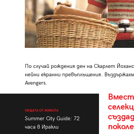
По случай рождения ден на Скарлет Йоха
нейни екранни превъплъщения. Въздържахм
Avengers.
Вмест
селекц
НЕЩАТА ОТ ЖИВОТА
създад
Summer City Guide: 72
поколе
часа в Иракли