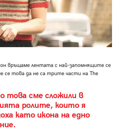
нсон връщаме лентата с най-запомнящите се
е се това да не са трите части на The
о това сме сложили в
ията ролите, които я
оха като икона на едно
ние.