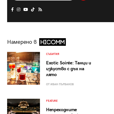
Намерено в
СЪБИТИЯ
Exotic Soirée: Танци и
изкуство с дъх на
лято
ОТ ИВАН ПЪРВАНОВ
FEATURE
Непреходните