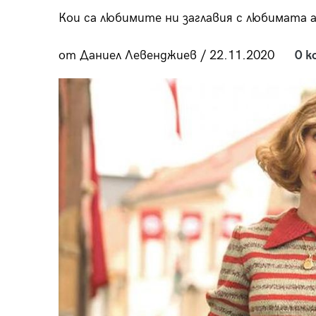
пания
Кои са любимите ни заглавия с любимата 
от Даниел Левенджиев / 22.11.2020
0 к
28
/29