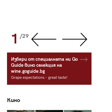
1
2
/29
/
Избери от специалната ни Go
Guide вино селекция на
wine.goguide.bg
Grape expectations - great taste!
Кино