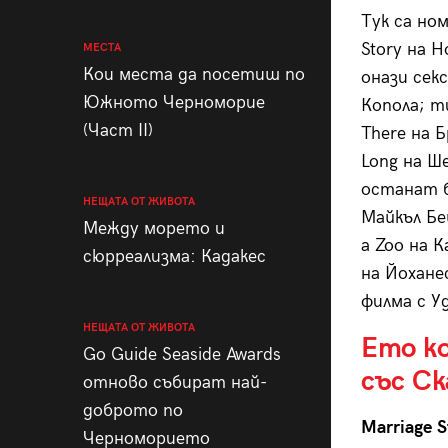
Тук са но
Story на Н
МЕСТА
Кои места да посетиш по
онази секс
Южното Черноморие
Копола; т
(Част II)
There на 
Long на Ш
останат б
НЕЩАТА ОТ ЖИВОТА
Майкъл Бе
Между морето и
a Zoo на 
сюрреализма: Кадакес
на Йоханес
филма с Уд
НЕЩАТА ОТ ЖИВОТА
Ето к
Go Guide Seaside Awards
със Ск
отново събират най-
доброто по
Marriage S
Черноморието