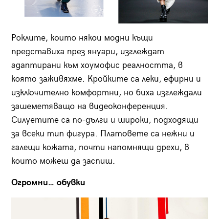
Роклите, които някои модни къщи
представиха през януари, изглеждат
адаптирани към хоумофис реалността, в
която заживяхме. Кройките са леки, ефирни и
изключително комфортни, но биха изглеждали
зашеметяващо на видеоконференция.
Силуетите са по-дълги и широки, подходящи
за всеки тип фигура. Платовете са нежни и
галещи кожата, почти напомнящи дрехи, в
които можеш да заспиш.
Огромни… обувки