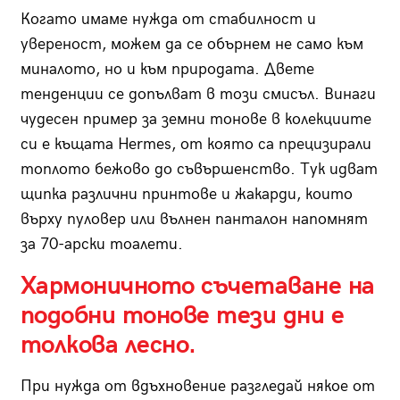
Когато имаме нужда от стабилност и
увереност, можем да се обърнем не само към
миналото, но и към природата. Двете
тенденции се допълват в този смисъл. Винаги
чудесен пример за земни тонове в колекциите
си е къщата Hermes, oт която са прецизирали
топлото бежово до съвършенство. Тук идват
щипка различни принтове и жакарди, които
върху пуловер или вълнен панталон напомнят
за 70-арски тоалети.
Хармоничното съчетаване на
подобни тонове тези дни е
толкова лесно.
При нужда от вдъхновение разгледай някое от