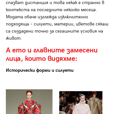
спазват дистанция и това някак е странно в
контекста на последните няколко месеца.
Модата обаче изглежда изключително
подходяща – силуети, материи, цветове сякаш
са създадени точно за сегашните условия на
живот.
А ето и главните замесени
лица, които видяхме:
Исторически форми и силуети