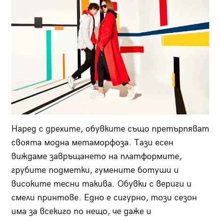
Наред с дрехите, обувките също претърпяват
своята модна метаморфоза. Тази есен
виждаме завръщането на платформите,
грубите подметки, гумените ботуши и
високите тесни такива. Обувки с вериги и
смели принтове. Едно е сигурно, този сезон
има за всекиго по нещо, че даже и