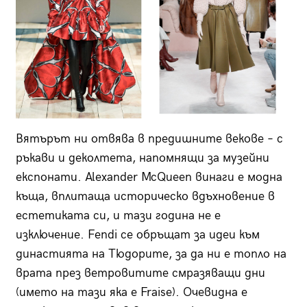
Вятърът ни отвява в предишните векове – с
ръкави и деколтета, напомнящи за музейни
експонати. Alexander McQueen винаги е модна
къща, вплитаща историческо вдъхновение в
естетиката си, и тази година не е
изключение. Fendi се обръщат за идеи към
династията на Тюдорите, за да ни е топло на
врата през ветровитите смразяващи дни
(името на тази яка е Fraise). Очевидна е