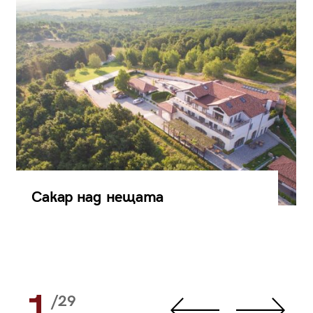
Сакар над нещата
1
/29