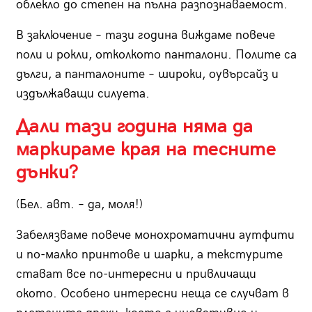
облекло до степен на пълна разпознаваемост.
В заключение – тази година виждаме повече
поли и рокли, отколкото панталони. Полите са
дълги, а панталоните – широки, оувърсайз и
издължаващи силуета.
Дали тази година няма да
маркираме края на тесните
дънки?
(Бел. авт. – да, моля!)
Забелязваме повече монохроматични аутфити
и по-малко принтове и шарки, а текстурите
стават все по-интересни и привличащи
окото. Особено интересни неща се случват в