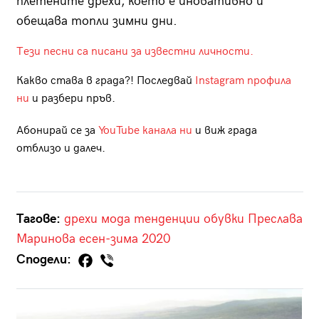
плетените дрехи, което е иновативно и
обещава топли зимни дни.
Тези песни са писани за известни личности.
Какво става в града?! Последвай
Instagram профила
ни
и разбери пръв.
Абонирай се за
YouTube канала ни
и виж града
отблизо и далеч.
Тагове:
дрехи
мода
тенденции
обувки
Преслава
Маринова
есен-зима 2020
Сподели: