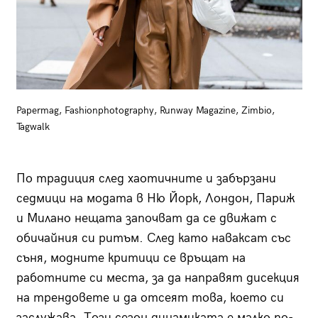
Papermag, Fashionphotography, Runway Magazine, Zimbio,
Tagwalk
По традиция след хаотичните и забързани
седмици на модата в Ню Йорк, Лондон, Париж
и Милано нещата започват да се движат с
обичайния си ритъм. След като наваксат със
съня, модните критици се връщат на
работните си места, за да направят дисекция
на трендовете и да отсеят това, което си
заслужава. Този сезон динамиката е малко по-