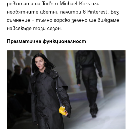
ревютата на Tod’s и Michael Kors или
необятните цветни палитри в Pinterest. Без
съмнение – тъмно горско зелено ще виждаме
навсякъде този сезон.
Прагматична функционалност