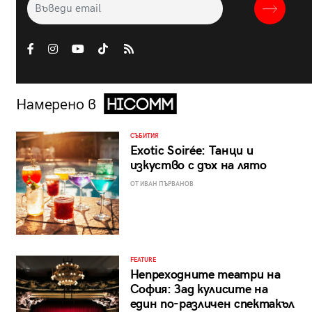
Намерено в
СЪБИТИЯ
Exotic Soirée: Танци и
изкуство с дъх на лято
ОТ ИВАН ПЪРВАНОВ
FEATURE
Непреходните театри на
София: Зад кулисите на
един по-различен спектакъл