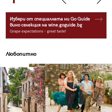
Избери от специалната ни Go Guide
вино селекция на wine.goguide.bg
Grape expectations - great taste!
Любопитно