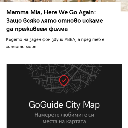
Mamma Mia, Here We Go Again:
Защо всяко лято отново искаме
да преживеем филма
Където на заден фон звучи ABBA, а пред теб е
синьото море