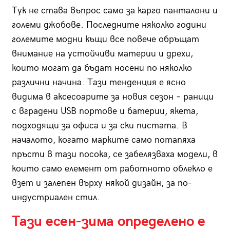
Тук не става въпрос само за карго панталони и
големи джобове. Последните няколко години
големите модни къщи все повече обръщат
внимание на устойчиви материи и дрехи,
които могат да бъдат носени по няколко
различни начина. Тази тенденция е ясно
видима в аксесоарите за новия сезон – раници
с вградени USB портове и батерии, якета,
подходящи за офиса и за ски пистата. В
началото, когато марките само потапяха
пръсти в тази посока, се забелязваха модели, в
които само елемент от работното облекло е
взет и залепен върху някой дизайн, за по-
индустриален стил.
Тази есен-зима определено е