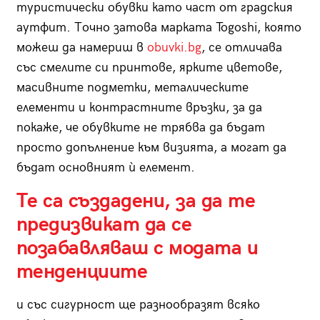
туристически обувки като част от градския
аутфит. Точно затова марката Togoshi, която
можеш да намериш в
obuvki.bg
, се отличава
със смелите си принтове, ярките цветове,
масивните подметки, металическите
елементи и контрастните връзки, за да
покаже, че обувките не трябва да бъдат
просто допълнение към визията, а могат да
бъдат основният ѝ елемент.
Те са създадени, за да те
предизвикат да се
позабавляваш с модата и
тенденциите
и със сигурност ще разнообразят всяко