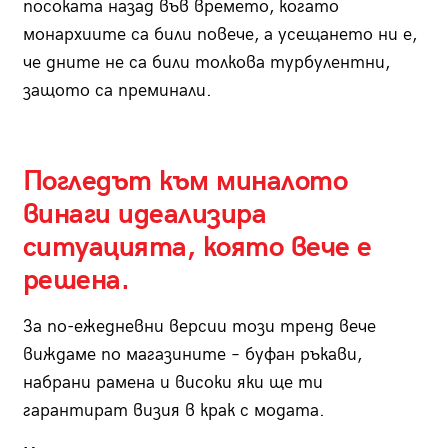
посоката назад във времето, когато
монархиите са били повече, а усещането ни е,
че дните не са били толкова турбулентни,
защото са преминали.
Погледът към миналото
винаги идеализира
ситуацията, която вече е
решена.
За по-ежедневни версии този тренд вече
виждаме по магазините – буфан ръкави,
набрани рамена и високи яки ще ти
гарантират визия в крак с модата.