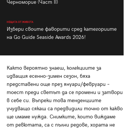
Черноморие (Част II)
НЕЩАТА ОТ ЖИВОТА
Избери своите фаворити сред категориите
на Go Guide Seaside Awards 2026!
Както вероятно знаеш, колекциите за
идващия есенно-зимен сезон, бяха
представени още през януари/февруари –
тоест преди светът да се промени и затвори
в себе си. Въпреки това тенденциите
учудващо сякаш са предвидили точно от какво
ще имаме нужда. Снимките, които виждаме
от ревютата, са с пълни редове, хората не