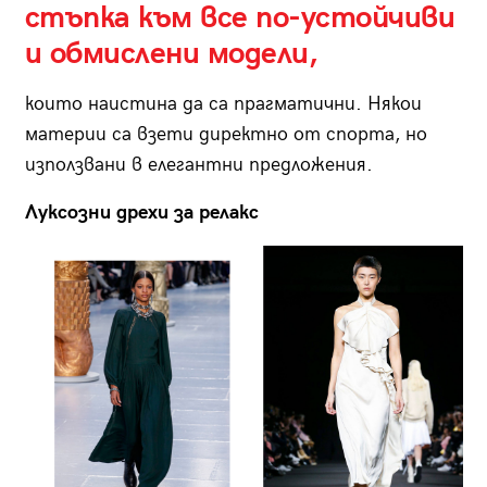
стъпка към все по-устойчиви
и обмислени модели,
които наистина да са прагматични. Някои
материи са взети директно от спорта, но
използвани в елегантни предложения.
Луксозни дрехи за релакс