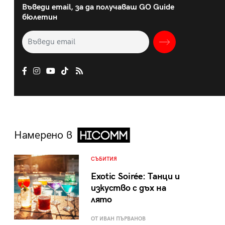
Въведи email, за да получаваш GO Guide
бюлетин
Намерено в
СЪБИТИЯ
Exotic Soirée: Танци и
изкуство с дъх на
лято
ОТ ИВАН ПЪРВАНОВ