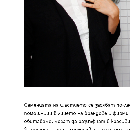
Семенцата на щастието се засяват по-ле
помощници в лицето на брандове и фирми
обитаваме, могат да разцъфнат в красиви 
За интериорното озеленяване, изграждане