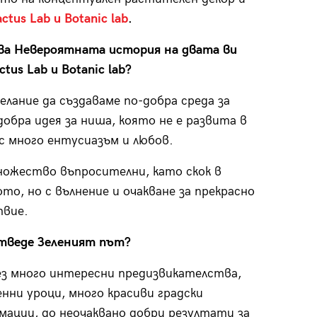
ctus Lab и Botanic lab
.
ва Невероятната история на двата ви
tus Lab и Botanic lab?
елание да създаваме по-добра среда за
добра идея за ниша, която не е развита в
 с много ентусиазъм и любов.
ножество въпросителни, като скок в
то, но с вълнение и очакване за прекрасно
вие.
отведе Зеленият път?
з много интересни предизвикателства,
енни уроци, много красиви градски
ации, до неочаквано добри резултати за