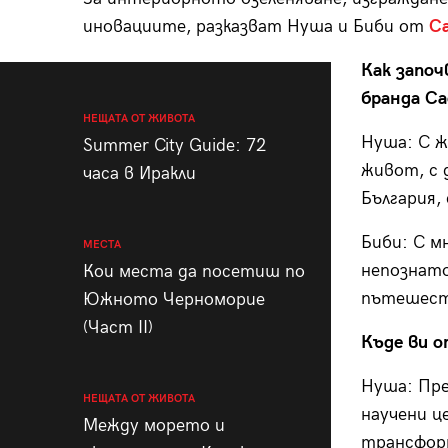
иновациите, разказват Нуша и Биби от
Ca
Как започ
бранда Cac
НЕЩАТА ОТ ЖИВОТА
Нуша: С ж
Summer City Guide: 72
живот, с 
часа в Иракли
България,
Биби: С м
МЕСТА
непознато
Кои места да посетиш по
пътешест
Южното Черноморие
(Част II)
Къде ви 
Нуша: Пре
НЕЩАТА ОТ ЖИВОТА
научени ц
Между морето и
трансформ