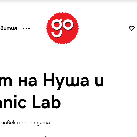
ъбития
т на Нуша и
nic Lab
 човек и природата
к
Tender is the Wine – Какво
чаша
се пие на Лазурния бряг