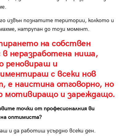
ме.
го извън познатите територии, колкото и
махме, натрупан до този момент.
ирането на собствен
 в неразработена ниша,
о реновираш и
риментираш с всеки нов
, е наистина отговорно, но
ер мотивиращо и зареждащо.
рвите точки от професионалния ви
 на оптимиста?
аш и да работиш усърдно всеки ден.