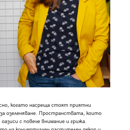
сно, когато насреща стоят приятни
 за озеленяване. Пространствата, които
оазиси с повече внимание и грижа.
то на концептуален растителен декор и