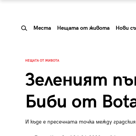
Места
Нещата от живота
Нови с
НЕЩАТА ОТ ЖИВОТА
Зеленият пъ
Биби от Bota
И къде е пресечната точка между градския
 Shareable:
Summer Prelude: ка
лги вечери и
започва лятото в 