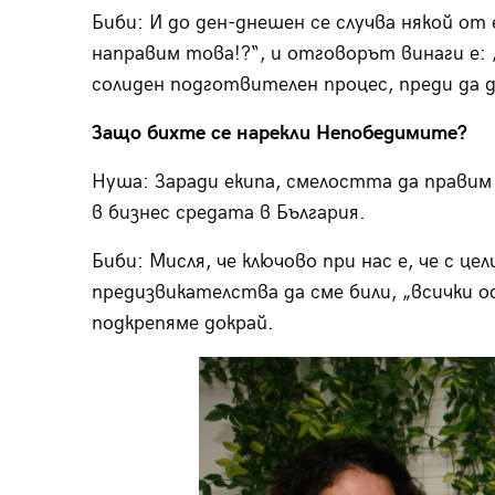
Биби: И до ден-днешен се случва някой от 
направим това!?“, и отговорът винаги е: 
солиден подготвителен процес, преди да 
Защо бихте се нарекли Непобедимите?
Нуша: Заради екипа, смелостта да правим
в бизнес средата в България.
Биби: Мисля, че ключово при нас е, че с цел
предизвикателства да сме били, „всички о
подкрепяме докрай.