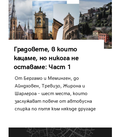
Градовете, в които
кацаме, но никога не
оставаме: Част 1
От Бергамо и Меминген, до
Айндховен, Тревизо, Жирона и
Шарлероа - шест места, които
заслужават повече от автобусна
спирка по пътя към някъде другаде