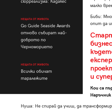
сюрреализма: Кадакес
малко вре
Биби: Мно
НЕЩАТА ОТ ЖИВОТА
опит да и
Go Guide Seaside Awards
отново събират най-
Старт
доброто по
бизнес
Черноморието
къдет
експе
НЕЩАТА ОТ ЖИВОТА
проект
Всички обичат
и суп
таралежите
Кои са пъ
Наръчник
Нуша: Не спирай да учиш, да трансформир