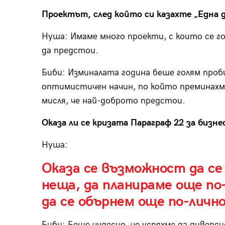
Проектът, след който си казахте „Една 
Нуша: Имаме много проекти, с които се го
да предстои.
Биби: Изминалата година беше голям проб
оптимистичен начин, по който преминахме
мисля, че най-доброто предстои.
Оказа ли се кризата Параграф 22 за бизне
Нуша:
Оказа се възможност да се
неща, да планираме още по
да се обърнем още по-лично
Биби: Беше чудесно, че успяхме да диверс