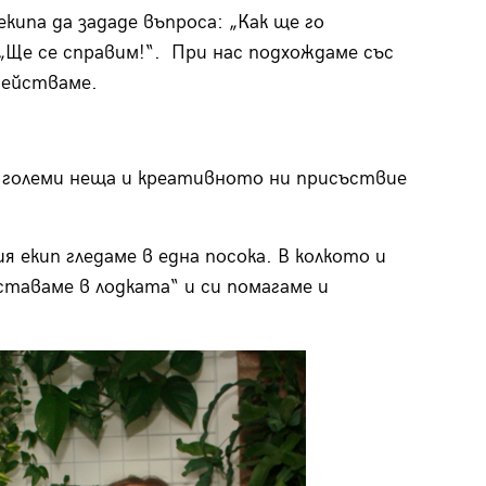
екипа да зададе въпроса: „Как ще го
„Ще се справим!“. При нас подхождаме със
действаме.
 големи неща и креативното ни присъствие
ия екип гледаме в една посока. В колкото и
ставаме в лодката“ и си помагаме и