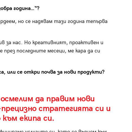
добра година…“?
рдеем, но се надявам тази година тепърва
ив за нас. Но креативният, проактивен и
 през последните месеци, ме кара да си
са, или се откри почва за нови продукти?
 осмелим да правим нови
-прецизно стратегията си и
 към екипа си.
ифицираме услугите си, като се върнем към