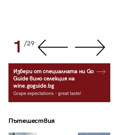
1
2
/29
/
Избери от специалната ни Go
Guide вино селекция на
wine.goguide.bg
Grape expectations - great taste!
Пътешествия