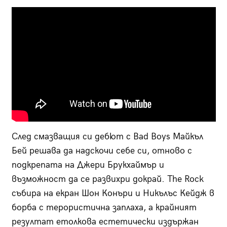
След смазващия си дебют с Bad Boys Майкъл
Бей решава да надскочи себе си, отново с
подкрепата на Джери Брукхаймър и
възможност да се развихри докрай. The Rock
събира на екран Шон Конъри и Никълъс Кейдж в
борба с терористична заплаха, а крайният
резултат етолкова естетически издържан