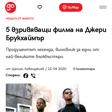
GoMap
НЕЩАТА ОТ ЖИВОТА
5 взривяващи филма на Джери
Брукхаймър
Продуцентът легенда, виновник за едни от
най-великите блокбъстъри
от Даниел Левенджиев / 22.04.2020
0 коментара
Сподели: