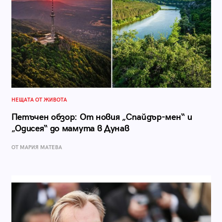
НЕЩАТА ОТ ЖИВОТА
Петъчен обзор: От новия „Спайдър-мен“ и
„Одисея“ до мамута в Дунав
ОТ МАРИЯ МАТЕВА