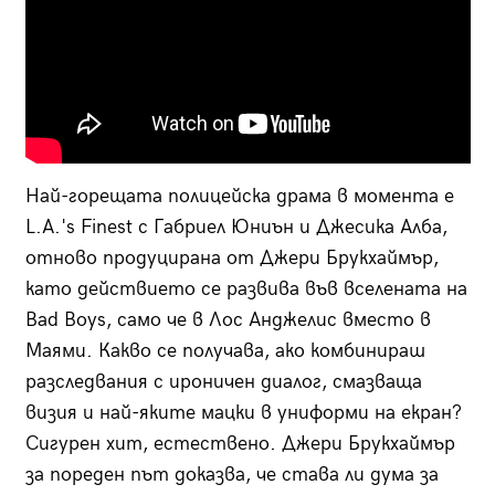
Най-горещата полицейска драма в момента е
L.A.'s Finest с Габриел Юниън и Джесика Алба,
отново продуцирана от Джери Брукхаймър,
като действието се развива във вселената на
Bad Boys, само че в Лос Анджелис вместо в
Маями. Какво се получава, ако комбинираш
разследвания с ироничен диалог, смазваща
визия и най-яките мацки в униформи на екран?
Сигурен хит, естествено. Джери Брукхаймър
за пореден път доказва, че става ли дума за