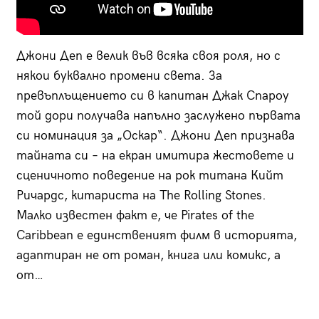
Джони Деп е велик във всяка своя роля, но с
някои буквално промени света. За
превъплъщението си в капитан Джак Спароу
той дори получава напълно заслужено първата
си номинация за „Оскар“. Джони Деп признава
тайната си – на екран имитира жестовете и
сценичното поведение на рок титана Кийт
Ричардс, китариста на The Rolling Stones.
Малко известен факт е, че Pirates of the
Caribbean е единственият филм в историята,
адаптиран не от роман, книга или комикс, а
от…