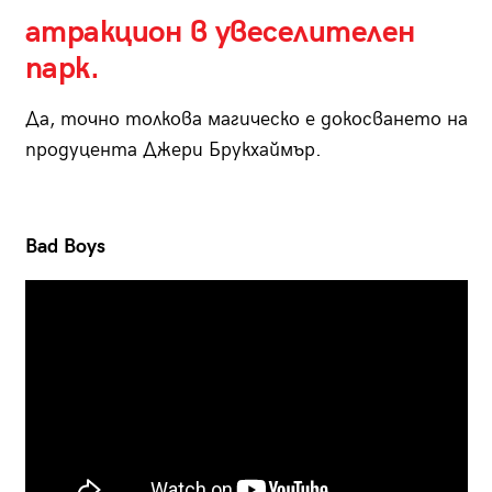
атракцион в увеселителен
парк.
Да, точно толкова магическо е докосването на
продуцента Джери Брукхаймър.
Bad Boys