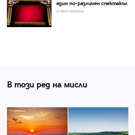
един по-различен спектакъл
ОТ ИВАН ПЪРВАНОВ
В този ред на мисли