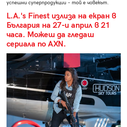
успешни суперпродукции – той е човекът.
L.А.'s Finest излиза на екран в
България на 27-и април в 21
часа. Можеш да гледаш
сериала
по AXN
.