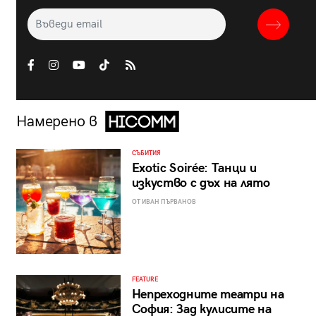
Намерено в
СЪБИТИЯ
Exotic Soirée: Танци и
изкуство с дъх на лято
ОТ ИВАН ПЪРВАНОВ
FEATURE
Непреходните театри на
София: Зад кулисите на