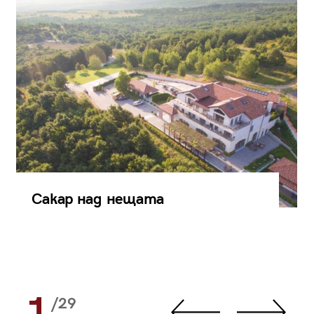
Сакар над нещата
1
/29