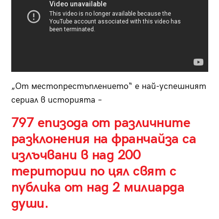
„От местопрестъплението“ е най-успешният
сериал в историята –
797 епизода от различните
разклонения на франчайза са
излъчвани в над 200
територии по цял свят с
публика от над 2 милиарда
души.