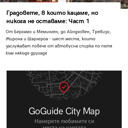
Градовете, в които кацаме, но
никога не оставаме: Част 1
От Бергамо и Меминген, до Айндховен, Тревизо,
Жирона и Шарлероа - шест места, които
заслужават повече от автобусна спирка по пътя
към някъде другаде