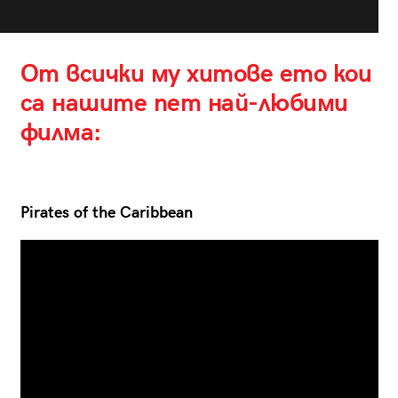
От всички му хитове ето кои
са нашите пет най-любими
филма:
Pirates of the Caribbean