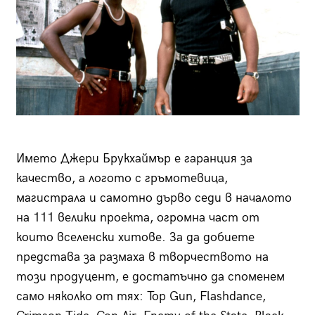
Името Джери Брукхаймър е гаранция за
качество, а логото с гръмотевица,
магистрала и самотно дърво седи в началото
на 111 велики проекта, огромна част от
които вселенски хитове. За да добиете
представа за размаха в творчеството на
този продуцент, е достатъчно да споменем
само няколко от тях: Top Gun, Flashdance,