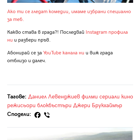
Ако ти се гледат комедии, имаме избрани специално
за теб.
Какво става в града?! Последвай
Instagram профила
ни
и разбери пръв.
Абонирай се за
YouTube канала ни
и виж града
отблизо и далеч.
Тагове:
Даниел Левенджиев
филми
сериали
кино
режисьори
блокбъстъри
Джери Брукхаймър
Сподели: