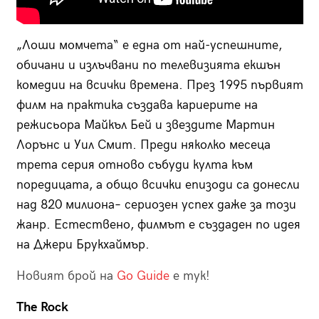
„Лоши момчета“ е една от най-успешните,
обичани и излъчвани по телевизията екшън
комедии на всички времена. През 1995 първият
филм на практика създава кариерите на
режисьора Майкъл Бей и звездите Мартин
Лорънс и Уил Смит. Преди няколко месеца
трета серия отново събуди култа към
поредицата, а общо всички епизоди са донесли
над 820 милиона– сериозен успех даже за този
жанр. Естествено, филмът е създаден по идея
на Джери Брукхаймър.
Новият брой на
Go Guide
е тук!
The Rock