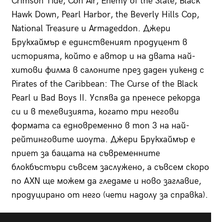
Crimson Tide, Con Air, Enemy of the State, Black
Hawk Down, Pearl Harbor, the Beverly Hills Cop,
National Treasure и Armageddon. Джери
Брукхаймър е единственият продуцент в
историята, който е автор и на двата най-
хитови филма в салоните през даден уикенд с
Pirates of the Caribbean: The Curse of the Black
Pearl и Bad Boys II. Успява да пренесе рекорда
си и в телевизията, когато три негови
формата са едновременно в топ 3 на най-
рейтинговите шоута. Джери Брукхаймър е
приет за бащата на съвременните
блокбъстъри съвсем заслужено, а съвсем скоро
по AXN ще можем да гледаме и ново заглавие,
продуцирано от него (чети надолу за справка).