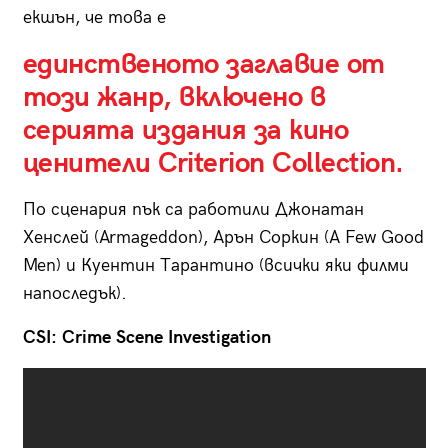
екшън, че това е
единственото заглавие от
този жанр, включено в
серията издания за кино
ценители Criterion Collection.
По сценария пък са работили Джонатан
Хенслей (Armageddon), Арън Соркин (A Few Good
Men) и Куентин Тарантино (всички яки филми
напоследък).
CSI: Crime Scene Investigation