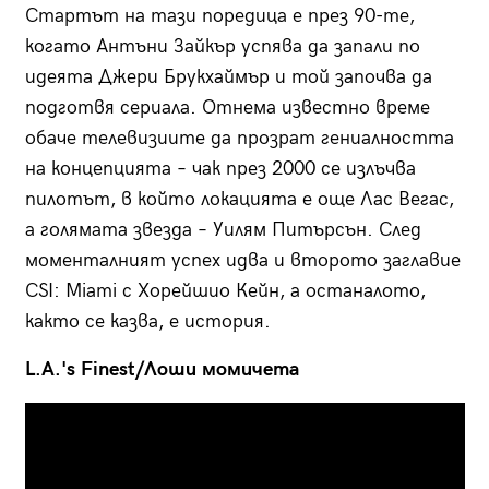
Стартът на тази поредица е през 90-те,
когато Антъни Зайкър успява да запали по
идеята Джери Брукхаймър и той започва да
подготвя сериала. Отнема известно време
обаче телевизиите да прозрат гениалността
на концепцията – чак през 2000 се излъчва
пилотът, в който локацията е още Лас Вегас,
а голямата звезда – Уилям Питърсън. След
моменталният успех идва и второто заглавие
CSI: Miami с Хорейшио Кейн, а останалото,
както се казва, е история.
L.A.'s Finest/Лоши момичета