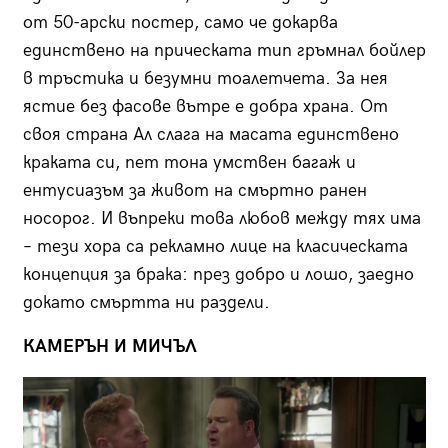
от 50-арски постер, само че докарва
единствено на прическата тип гръмнал бойлер
в тръстика и безумни тоалетчета. За нея
ястие без фасове вътре е добра храна. От
своя страна Ал слага на масата единствено
краката си, пет тона умствен багаж и
ентусиазъм за живот на смъртно ранен
носорог. И въпреки това любов между тях има
– тези хора са рекламно лице на класическата
концепция за брака: през добро и лошо, заедно
докато смъртта ни раздели.
КАМЕРЪН И МИЧЪЛ