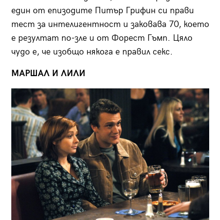
един от епизодите Питър Грифин си прави
тест за интелигентност и заковава 70, което
е резултат по-зле и от Форест Гъмп. Цяло
чудо е, че изобщо някога е правил секс.
МАРШАЛ И ЛИЛИ