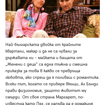
Най-българската двойка от крайните
квартали, макар и да не са чували за
държавата ни – майката и бащата от
„Женени с деца“ са една тъжна и смешна
приказка за това в какво се превръща
любовта, ако спреш да я поливаш с романтика.
Всеки път, когато се прибере вкъщи, Ал Бънди
прави физиономия, защото животът му
смърди. От своя страна Маргарет, по-
известна като Пег, се напъва да е домакиня