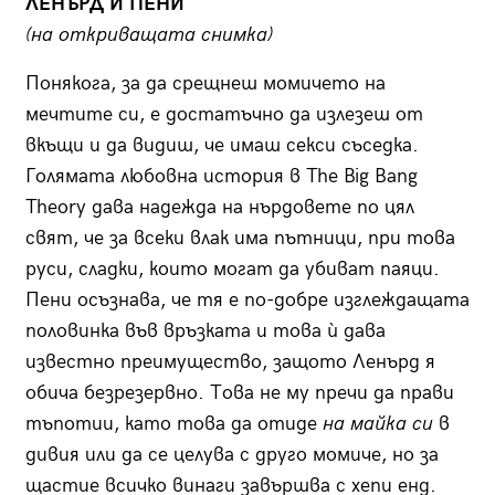
ЛЕНЪРД И ПЕНИ
(на откриващата снимка)
Понякога, за да срещнеш момичето на
мечтите си, е достатъчно да излезеш от
вкъщи и да видиш, че имаш секси съседка.
Голямата любовна история в The Big Bang
Theory дава надежда на нърдовете по цял
свят, че за всеки влак има пътници, при това
руси, сладки, които могат да убиват паяци.
Пени осъзнава, че тя е по-добре изглеждащата
половинка във връзката и това ѝ дава
известно преимущество, защото Ленърд я
обича безрезервно. Това не му пречи да прави
тъпотии, като това да отиде
на майка си
в
дивия или да се целува с друго момиче, но за
щастие всичко винаги завършва с хепи енд.