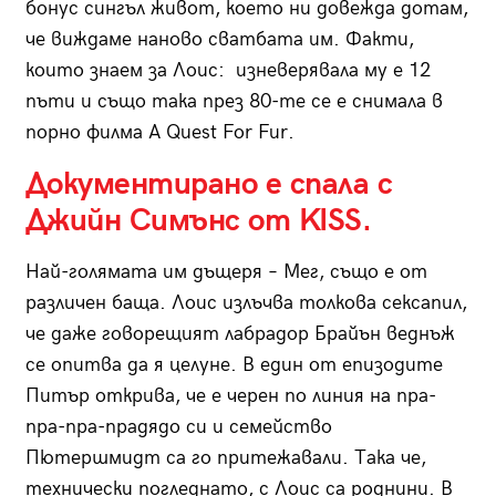
бонус сингъл живот, което ни довежда дотам,
че виждаме наново сватбата им. Факти,
които знаем за Лоис: изневерявала му е 12
пъти и също така през 80-те се е снимала в
порно филма A Quest For Fur.
Документирано е спала с
Джийн Симънс от KISS.
Най-голямата им дъщеря – Мег, също е от
различен баща. Лоис излъчва толкова сексапил,
че даже говорещият лабрадор Брайън веднъж
се опитва да я целуне. В един от епизодите
Питър открива, че е черен по линия на пра-
пра-пра-прадядо си и семейство
Пютершмидт са го притежавали. Така че,
технически погледнато, с Лоис са роднини. В