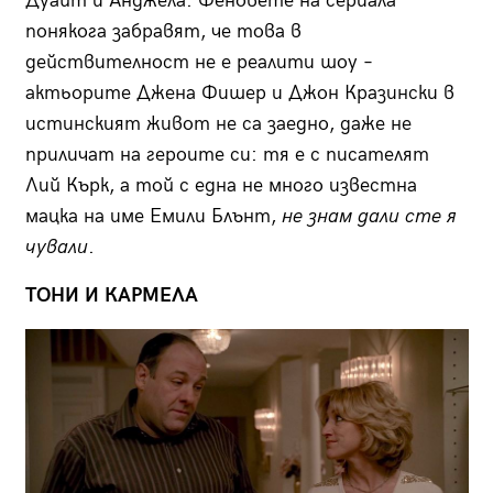
Дуайт и Анджела. Феновете на сериала
понякога забравят, че това в
действителност не е реалити шоу –
актьорите Джена Фишер и Джон Кразински в
истинският живот не са заедно, даже не
приличат на героите си: тя е с писателят
Лий Кърк, а той с една не много известна
мацка на име Емили Блънт,
не знам дали сте я
чували
.
ТОНИ И КАРМЕЛА