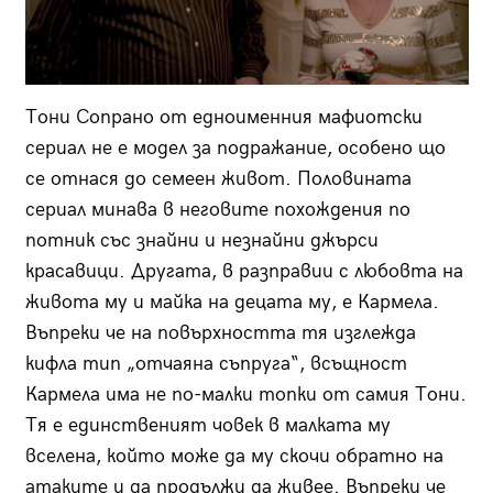
Тони Сопрано от едноименния мафиотски
сериал не е модел за подражание, особено що
се отнася до семеен живот. Половината
сериал минава в неговите похождения по
потник със знайни и незнайни джърси
красавици. Другата, в разправии с любовта на
живота му и майка на децата му, е Кармела.
Въпреки че на повърхността тя изглежда
кифла тип „отчаяна съпруга“, всъщност
Кармела има не по-малки топки от самия Тони.
Тя е единственият човек в малката му
вселена, който може да му скочи обратно на
атаките и да продължи да живее. Въпреки че