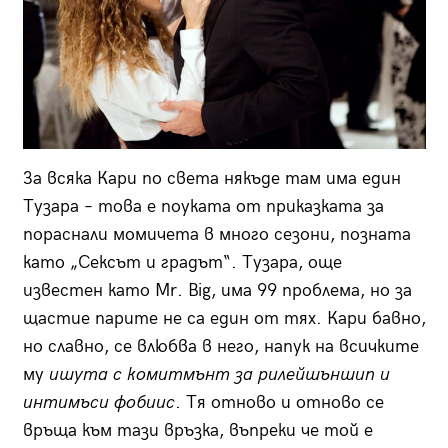
За всяка Кари по света някъде там има един
Тузара – това е поуката от приказката за
пораснали момичета в много сезони, позната
като „Сексът и градът“. Тузара, още
известен като Mr. Big, има 99 проблема, но за
щастие парите не са един от тях. Кари бавно,
но славно, се влюбва в него, напук на всичките
му
ишута с комитмънт за рилейшъншип и
интимъси фобиис
. Тя отново и отново се
връща към тази връзка, въпреки че той е