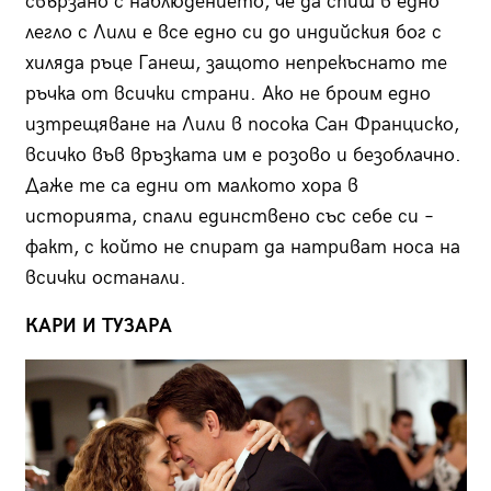
свързано с наблюдението, че да спиш в едно
легло с Лили е все едно си до индийския бог с
хиляда ръце Ганеш, защото непрекъснато те
ръчка от всички страни. Ако не броим едно
изтрещяване на Лили в посока Сан Франциско,
всичко във връзката им е розово и безоблачно.
Даже те са едни от малкото хора в
историята, спали единствено със себе си –
факт, с който не спират да натриват носа на
всички останали.
КАРИ И ТУЗАРА