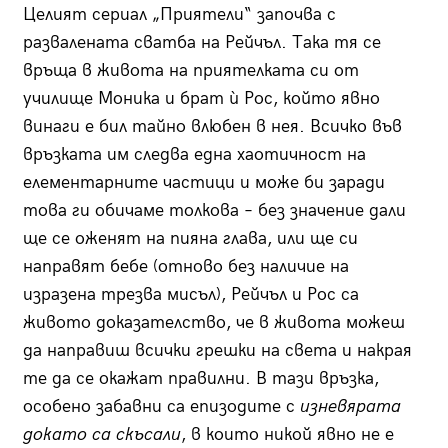
Целият сериал „Приятели“ започва с
развалената сватба на Рейчъл. Така тя се
връща в живота на приятелката си от
училище Моника и брат ѝ Рос, който явно
винаги е бил тайно влюбен в нея. Всичко във
връзката им следва една хаотичност на
елементарните частици и може би заради
това ги обичаме толкова – без значение дали
ще се оженят на пияна глава, или ще си
направят бебе (отново без наличие на
изразена трезва мисъл), Рейчъл и Рос са
живото доказателство, че в живота можеш
да направиш всички грешки на света и накрая
те да се окажат правилни. В тази връзка,
особено забавни са епизодите с
изневярата
докато са скъсали
, в които никой явно не е