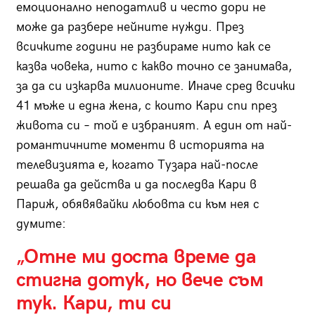
емоционално неподатлив и често дори не
може да разбере нейните нужди. През
всичките години не разбираме нито как се
казва човека, нито с какво точно се занимава,
за да си изкарва милионите. Иначе сред всички
41 мъже и една жена, с които Кари спи през
живота си – той е избраният. А един от най-
романтичните моменти в историята на
телевизията е, когато Тузара най-после
решава да действа и да последва Кари в
Париж, обявявайки любовта си към нея с
думите:
„Отне ми доста време да
стигна дотук, но вече съм
тук. Кари, ти си