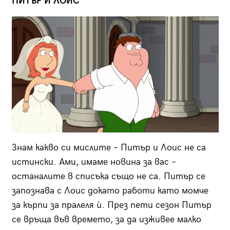
ПИТЪР И ЛОИС
Знам какво си мислите – Питър и Лоис не са
истински. Ами, имаме новина за вас –
останалите в списъка също не са. Питър се
запознава с Лоис докато работи като момче
за кърпи за пралеля ѝ. През пети сезон Питър
се връща във времето, за да изживее малко