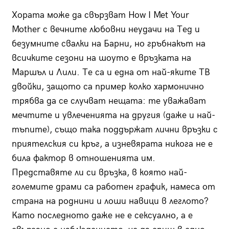
Хората може да свързват How I Met Your
Mother с вечните любовни неудачи на Тед и
безумните свалки на Барни, но гръбнакът на
всичките сезони на шоуто е връзката на
Маршъл и Лили. Те са и една от най-яките ТВ
двойки, защото са пример колко хармонично
трябва да се случват нещата: те уважават
мечтите и увлеченията на другия (даже и най-
тъпите), също така поддържат лични връзки с
приятелския си кръг, а изневярата никога не е
била фактор в отношенията им.
Представяте ли си връзка, в която най-
големите драми са работен график, намеса от
страна на роднини и лоши навици в леглото?
Като последното даже не е сексуално, а е