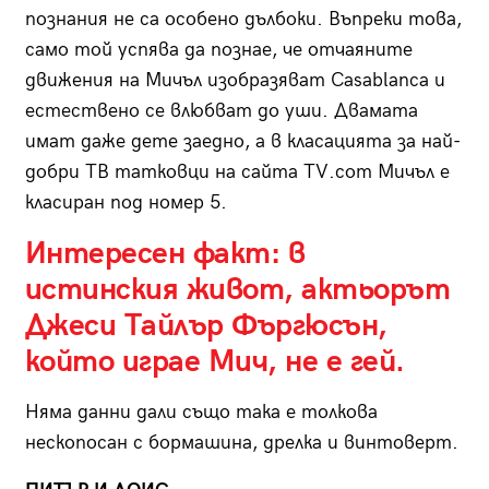
познания не са особено дълбоки. Въпреки това,
само той успява да познае, че отчаяните
движения на Мичъл изобразяват Casablanca и
естествено се влюбват до уши. Двамата
имат даже дете заедно, а в класацията за нaй-
добри ТВ татковци на сайта TV.com Мичъл е
класиран под номер 5.
Интересен факт: в
истинския живот, актьорът
Джеси Тайлър Фъргюсън,
който играе Мич, не е гей.
Няма данни дали също така е толкова
нескопосан с бормашина, дрелка и винтоверт.