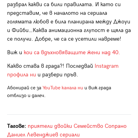
разбрал какви са били правилата. И като си
представим, че в началото на сериала
голямата любов е била планирана между Джоуи
и Фийби…Каква анимационна глупост е щяла да
се получи. Добре, че са се усетили навреме!
Виж и
кои са вдъхновяващите жени над 40.
Какво става в града?! Последвай
Instagram
профила ни
и разбери пръв.
Абонирай се за
YouTube канала ни
и виж града
отблизо и далеч.
Тагове:
приятели
двойки
Семейство Сопрано
Даниел Левенджиев
сериали