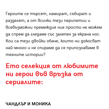
Героите се търсят, намират, събират и
разделят, а от всички тези перипетии и
всевъзможни премеждия ние просто не можем
да спрем да гледаме със залепен за екрана нос.
Кои са тези двойки обаче, които ни докосват
най-много и не спираме да се припознаваме в
техните истории?
Ето селекция от любимите
ни герои във връзка от
сериалите:
ЧАНДЛЪР И МОНИКА