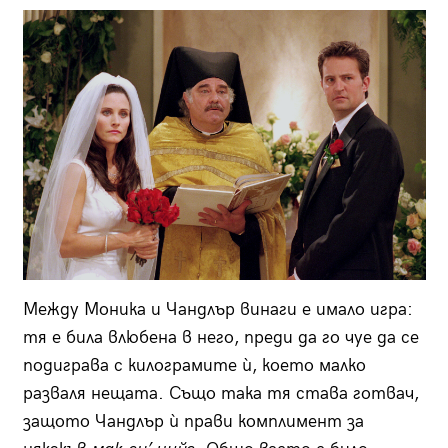
Между Моника и Чандлър винаги е имало игра:
тя е била влюбена в него, преди да го чуе да се
подиграва с килограмите ѝ, което малко
разваля нещата. Също така тя става готвач,
защото Чандлър ѝ прави комплимент за