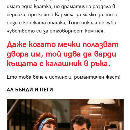
имат една кратка, но драматична раздяла в
сериала, при която Кармела за малко да спи с
онзи с конската опашка, Тони никога не губи
чувството си за отговорност към нея.
Даже когато мечки полазват
двора им, той идва да варди
къщата с калашник в ръка.
Ето това вече е истински романтичен жест!
АЛ БЪНДИ И ПЕГИ