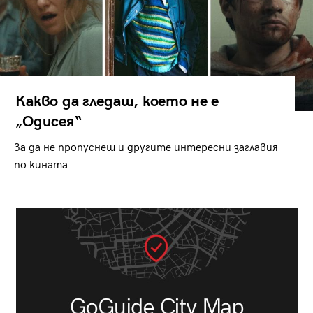
Какво да гледаш, което не е
„Одисея“
За да не пропуснеш и другите интересни заглавия
по кината