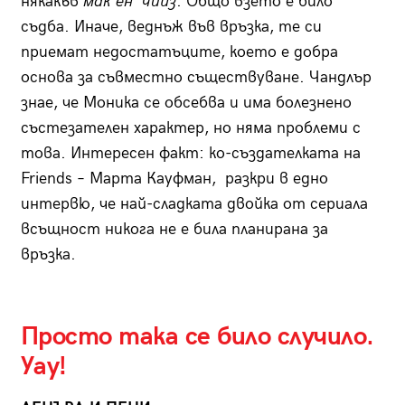
някакъв
мак ен’ чийз
. Общо взето е било
съдба. Иначе, веднъж във връзка, те си
приемат недостатъците, което е добра
основа за съвместно съществуване. Чандлър
знае, че Моника се обсебва и има болезнено
състезателен характер, но няма проблеми с
това. Интересен факт: ко-създателката на
Friends – Марта Кауфман, разкри в едно
интервю, че най-сладката двойка от сериала
всъщност никога не е била планирана за
връзка.
Просто така се било случило.
Уау!