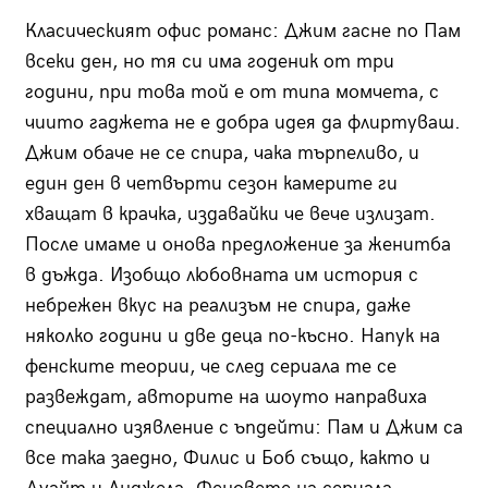
Класическият офис романс: Джим гасне по Пам
всеки ден, но тя си има годеник от три
години, при това той е от типа момчета, с
чиито гаджета не е добра идея да флиртуваш.
Джим обаче не се спира, чака търпеливо, и
един ден в четвърти сезон камерите ги
хващат в крачка, издавайки че вече излизат.
После имаме и онова предложение за женитба
в дъжда. Изобщо любовната им история с
небрежен вкус на реализъм не спира, даже
няколко години и две деца по-късно. Напук на
фенските теории, че след сериала те се
развеждат, авторите на шоуто направиха
специално изявление с ъпдейти: Пам и Джим са
все така заедно, Филис и Боб също, както и