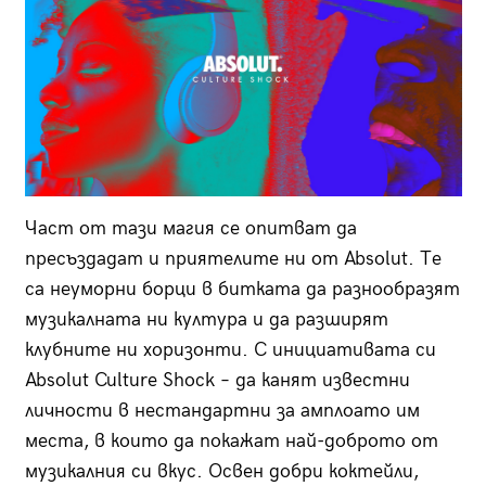
Част от тази магия се опитват да
пресъздадат и приятелите ни от Absolut. Те
са неуморни борци в битката да разнообразят
музикалната ни култура и да разширят
клубните ни хоризонти. С инициативата си
Absolut Culture Shock – да канят известни
личности в нестандартни за амплоато им
места, в които да покажат най-доброто от
музикалния си вкус. Освен добри коктейли,