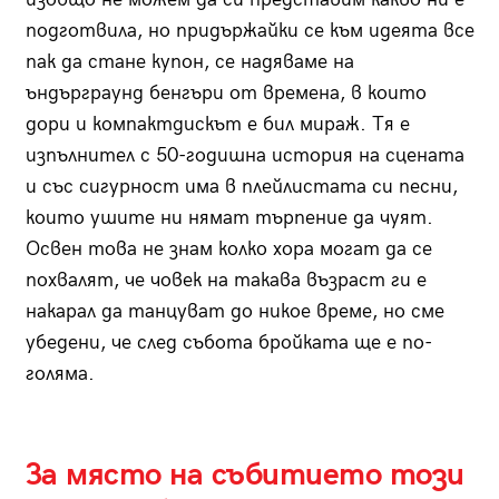
подготвила, но придържайки се към идеята все
пак да стане купон, се надяваме на
ъндърграунд бенгъри от времена, в които
дори и компактдискът е бил мираж. Тя е
изпълнител с 50-годишна история на сцената
и със сигурност има в плейлистата си песни,
които ушите ни нямат търпение да чуят.
Освен това не знам колко хора могат да се
похвалят, че човек на такава възраст ги е
накарал да танцуват до никое време, но сме
убедени, че след събота бройката ще е по-
голяма.
За място на събитието този