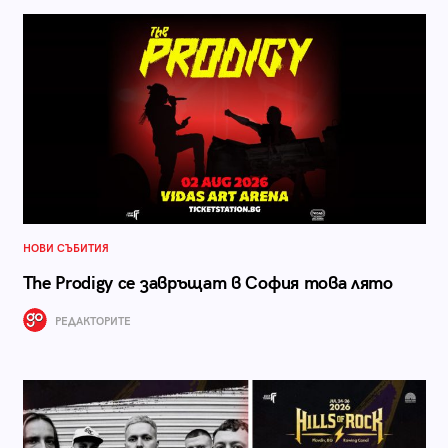
НОВИ СЪБИТИЯ
The Prodigy се завръщат в София това лято
РЕДАКТОРИТЕ