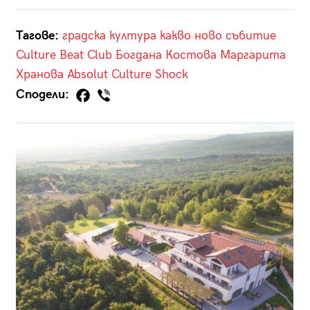
Тагове:
градска култура
какво ново
събитие
Culture Beat Club
Богдана Костова
Маргарита
Хранова
Absolut Culture Shock
Сподели: