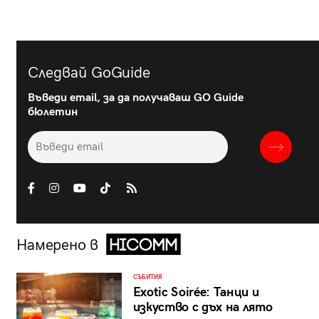
Следвай GoGuide
Въведи email, за да получаваш GO Guide
бюлетин
Намерено в
СЪБИТИЯ
Exotic Soirée: Танци и
изкуство с дъх на лято