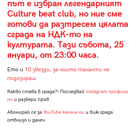
път е избран легендарният
Culture beat club, но ние сме
готови да разтресем цялата
сграда на НДК-то на
културата. Тази събота, 25
януари, от 23:00 часа.
Ето и
10 звезди, за чиито таланти не
подозираш
Какво става в града?! Последвай
Instagram профила
ни
и разбери пръв.
Абонирай се за
YouTube канала ни
и виж града
отблизо и далеч.