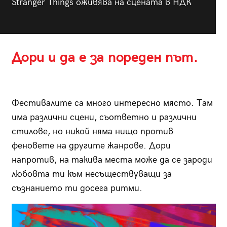
Stranger Things оживява на сцената в НДК
Дори и да е за пореден път.
Фестивалите са много интересно място. Там
има различни сцени, съответно и различни
стилове, но никой няма нищо против
феновете на другите жанрове. Дори
напротив, на такива места може да се зароди
любовта ти към несъществуващи за
съзнанието ти досега ритми.