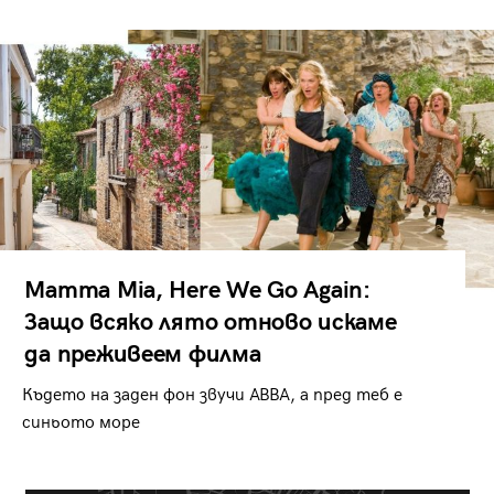
Mamma Mia, Here We Go Again:
Защо всяко лято отново искаме
да преживеем филма
Където на заден фон звучи ABBA, а пред теб е
синьото море