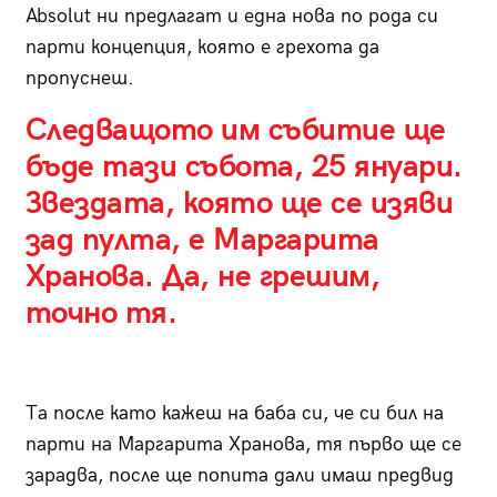
Absolut ни предлагат и една нова по рода си
парти концепция, която е грехота да
пропуснеш.
Следващото им събитие ще
бъде тази събота, 25 януари.
Звездата, която ще се изяви
зад пулта, е Маргарита
Хранова. Да, не грешим,
точно тя.
Та после като кажеш на баба си, че си бил на
парти на Маргарита Хранова, тя първо ще се
зарадва, после ще попита дали имаш предвид