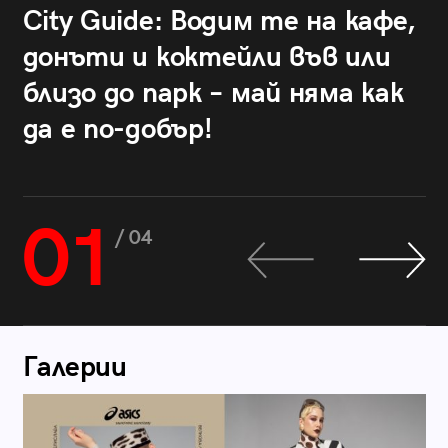
City Guide: Водим те на кафе,
донъти и коктейли във или
близо до парк – май няма как
да е по-добър!
01
/ 04
Галерии