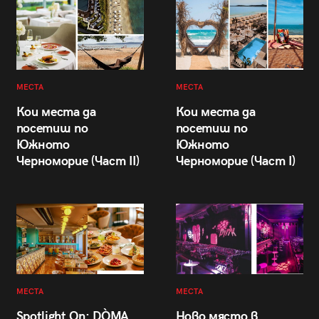
МЕСТА
МЕСТА
Кои места да
Кои места да
посетиш по
посетиш по
Южното
Южното
Черноморие (Част II)
Черноморие (Част I)
МЕСТА
МЕСТА
Spotlight On: DÒMA
Ново място в