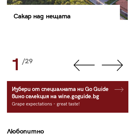
Сакар над нещата
1
/29
Избери от специалната ни Go Guide
вино селекция на wine.goguide.bg
Grape expectations - great taste!
Любопитно