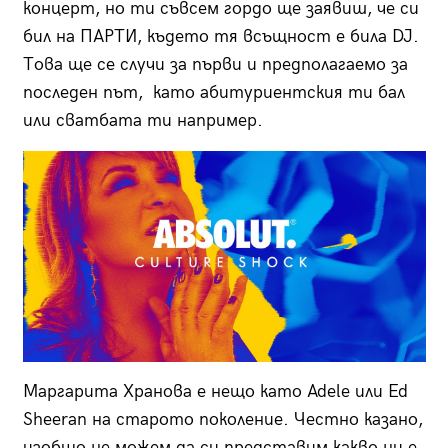
концерт, но ти съвсем гордо ще заявиш, че си
бил на ПАРТИ, където тя всъщност е била DJ.
Това ще се случи за първи и предполагаемо за
последен път, като абитуриентския ти бал
или сватбата ти например.
Маргарита Хранова е нещо като Adele или Ed
Sheeran на старото поколение. Честно казано,
изобщо не можем да си представим какво ни е