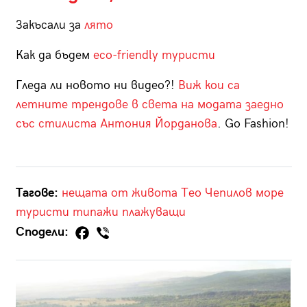
Закъсали за
лято
Как да бъдем
eco-friendly туристи
Гледа ли новото ни видео?!
Виж кои са
летните трендове в света на модата заедно
със стилиста Антония Йорданова
. Go Fashion!
Тагове:
нещата от живота
Тео Чепилов
море
туристи
типажи
плажуващи
Сподели: