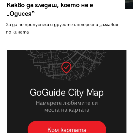
Какво да гледаш, което не е
„Одисея“
За да не пропуснеш и другите интересни заглавия
по кината