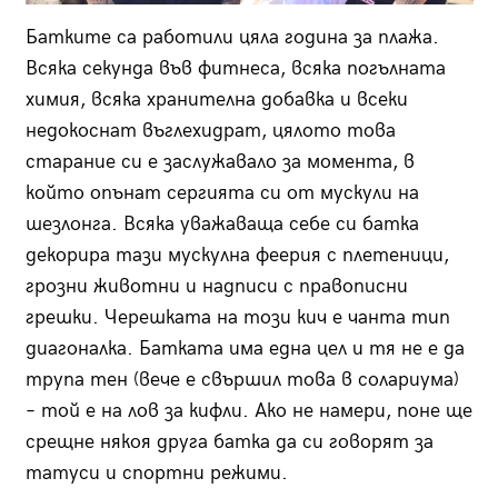
Батките са работили цяла година за плажа.
Всяка секунда във фитнеса, всяка погълната
химия, всяка хранителна добавка и всеки
недокоснат въглехидрат, цялото това
старание си е заслужавало за момента, в
който опънат сергията си от мускули на
шезлонга. Всяка уважаваща себе си батка
декорира тази мускулна фeерия с плетеници,
грозни животни и надписи с правописни
грешки. Черешката на този кич е чанта тип
диагоналка. Батката има една цел и тя не е да
трупа тен (вече е свършил това в солариума)
– той е на лов за кифли. Ако не намери, поне ще
срещне някоя друга батка да си говорят за
татуси и спортни режими.