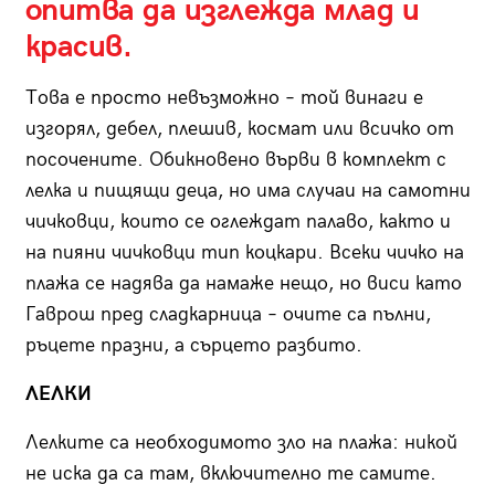
опитва да изглежда млад и
красив.
Това е просто невъзможно – той винаги е
изгорял, дебел, плешив, космат или всичко от
посочените. Обикновено върви в комплект с
лелка и пищящи деца, но има случаи на самотни
чичковци, които се оглеждат палаво, както и
на пияни чичковци тип коцкари. Всеки чичко на
плажа се надява да намаже нещо, но виси като
Гаврош пред сладкарница – очите са пълни,
ръцете празни, а сърцето разбито.
ЛЕЛКИ
Лелките са необходимото зло на плажа: никой
не иска да са там, включително те самите.