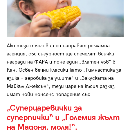
Ако тези търговци си направят рекламна
агенция, със сигурност ще спечелят всички
награди на ФАРА и поне един „Златен лъв“ в
Кан. Освен вечни класики като „Гимнастика за
езика – аеробика за ушите“ и „Закуската на
Майкъл Джексън“, тези царе на късия разказ
имат нови нонсенс попадения със
„Суперцаревички за
суперпички“ и „Големия жълт
на Мадоня, моля!“.