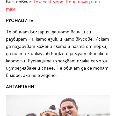
Виж повече:
Low cost море: Един палец и си
там
РУСНАЦИТЕ
Те обичат България, защото всички ги
разбират – и като език, и като вкусове. Искат
да пазаруват кожени якета и палта от норки,
да пият ол инклузив водка и да муат свинско с
картофи. Руснаците използват плажа само за
изтрезняване и спане. Не обичат да се топят
в море, ако не е ледено.
АНГЛИЧАНИ