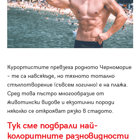
Курортистите превзеха родното Черноморие
– те са навсякъде, но тяхното тотално
стълпотворение (съвсем логично) е на плажа.
Сред това пъстро многообразие от
животински видове и екзотични породи
няколко се открояват рязко в стадото.
Тук сме подбрали най-
колоритните разновидности