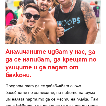
Англичаните идват у нас, за
да се напиват, да крещят по
улиците и да падат от
балкони.
Предпочитат да се забавляват около
басейните по хотелите, но нивото на шума
им налага партито да се мести на плажа. Там
поне каквото и да почне да излиза от тялото