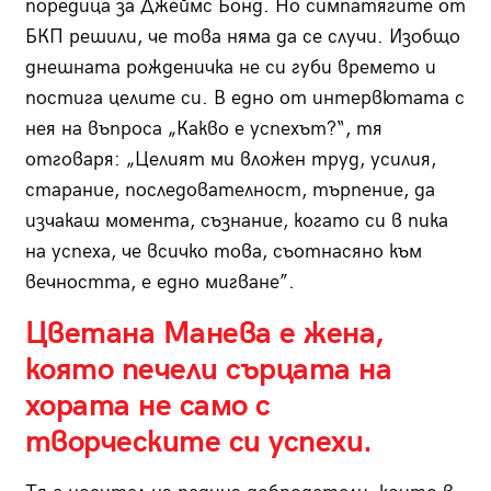
поредица за Джеймс Бонд. Но симпатягите от
БКП решили, че това няма да се случи. Изобщо
днешната рожденичка не си губи времето и
постига целите си. В едно от интервютата с
нея на въпроса „Какво е успехът?“, тя
отговаря: „Целият ми вложен труд, усилия,
старание, последователност, търпение, да
изчакаш момента, съзнание, когато си в пика
на успеха, че всичко това, съотнасяно към
вечността, е едно мигване”.
Цветана Манева е жена,
която печели сърцата на
хората не само с
творческите си успехи.