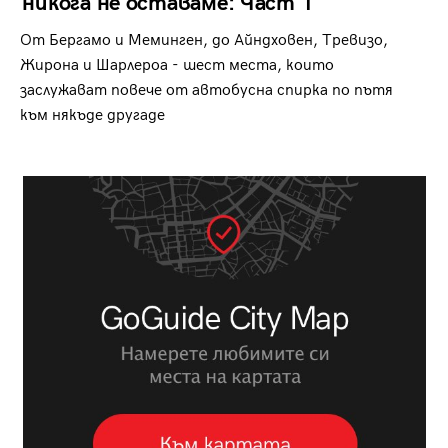
никога не оставаме: Част 1
От Бергамо и Меминген, до Айндховен, Тревизо,
Жирона и Шарлероа - шест места, които
заслужават повече от автобусна спирка по пътя
към някъде другаде