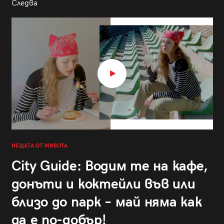
Следва
НЕЩАТА ОТ ЖИВОТА
City Guide: Водим те на кафе,
донъти и коктейли във или
близо до парк – май няма как
да е по-добър!