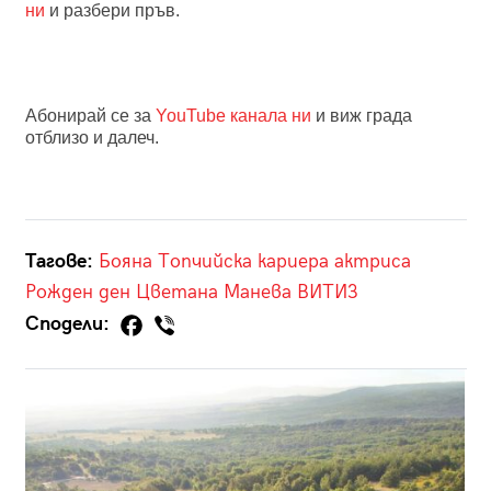
ни
и разбери пръв.
Абонирай се за
YouTube канала ни
и виж града
отблизо и далеч.
Тагове:
Бояна Топчийска
кариера
актриса
Рожден ден
Цветана Манева
ВИТИЗ
Сподели: