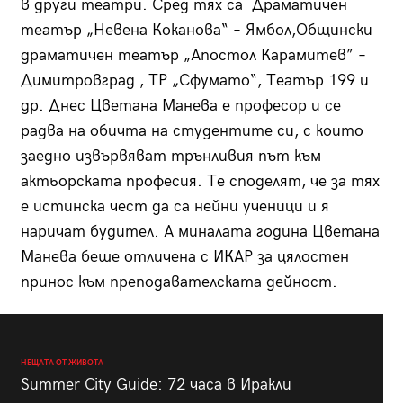
в други театри. Сред тях са Драматичен
театър „Невена Коканова“ – Ямбол,Общински
драматичен театър „Апостол Карамитев” –
Димитровград , ТР „Сфумато“, Театър 199 и
др. Днес Цветана Манева е професор и се
радва на обичта на студентите си, с които
заедно извървяват трънливия път към
актьорската професия. Те споделят, че за тях
е истинска чест да са нейни ученици и я
наричат будител. А миналата година Цветана
Манева беше отличена с ИКАР за цялостен
принос към преподавателската дейност.
НЕЩАТА ОТ ЖИВОТА
Summer City Guide: 72 часа в Иракли