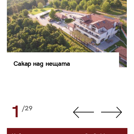
Сакар над нещата
1
/29