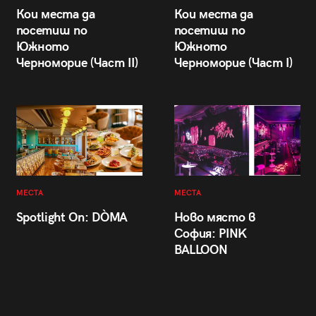
Кои места да
Кои места да
посетиш по
посетиш по
Южното
Южното
Черноморие (Част II)
Черноморие (Част I)
МЕСТА
МЕСТА
Spotlight On: DÒMA
Ново място в
София: PINK
BALLOON