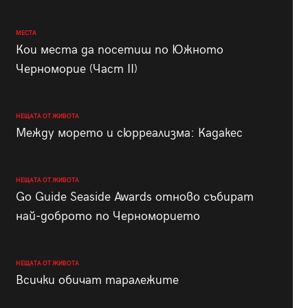
МЕСТА
Кои места да посетиш по Южното
Черноморие (Част II)
НЕЩАТА ОТ ЖИВОТА
Между морето и сюрреализма: Кадакес
НЕЩАТА ОТ ЖИВОТА
Go Guide Seaside Awards отново събират
най-доброто по Черноморието
НЕЩАТА ОТ ЖИВОТА
Всички обичат таралежите