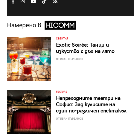
Намерено в
СЪБИТИЯ
Exotic Soirée: Танци и
изкуство с дъх на лято
ОТ ИВАН ПЪРВАНОВ
FEATURE
Непреходните театри на
София: Зад кулисите на
един по-различен спектакъл
ОТ ИВАН ПЪРВАНОВ