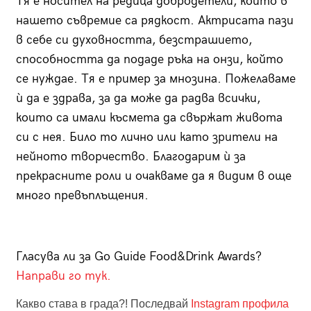
Тя е носител на редица добродетели, които в
нашето съвремие са рядкост. Актрисата пази
в себе си духовността, безстрашието,
способността да подаде ръка на онзи, който
се нуждае. Тя е пример за мнозина. Пожелаваме
ѝ да е здрава, за да може да радва всички,
които са имали късмета да свържат живота
си с нея. Било то лично или като зрители на
нейното творчество. Благодарим ѝ за
прекрасните роли и очакваме да я видим в още
много превъплъщения.
Гласува ли за Go Guide Food&Drink Awards?
Направи го тук.
Какво става в града?! Последвай
Instagram профила