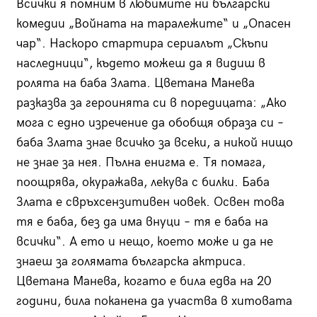
Всички я помним в любимите ни български
комедии „Войната на таралежите“ и „Опасен
чар“. Наскоро стартира сериалът „Скъпи
наследници“, където можеш да я видиш в
ролята на баба Злата. Цветана Манева
разказва за героинята си в поредицата: „Ако
мога с едно изречение да обобщя образа си –
баба Злата знае всичко за всеки, а никой нищо
не знае за нея. Пълна енигма е. Тя помага,
поощрява, окуражава, лекува с билки. Баба
Злата е свръхсензитивен човек. Освен това
тя е баба, без да има внуци – тя е баба на
всички“. А ето и нещо, което може и да не
знаеш за голямата българска актриса.
Цветана Манева, когато е била едва на 20
години, била поканена да участва в хитовата