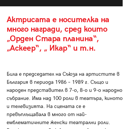
Актрисата е носителка на
много награди, сред които
„Орден Стара планина“,
„Аскеер“, „ Икар“ и т.н.
Била е председател на Съюза на артистите в
България в периода 1986 – 1989 г. Също и
народен представител в 7-о, 8-о и 9-о народно
събрание. Има над 100 роли в театъра, киното
и телевизията. На сцената се е
превъплъщавала в много от най-
емблематичните женски театрални роли.