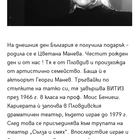
На днешния ден България е получила подарък –
родила се е Цветана Манева. Честит рожден
ден и от нас ! Тя е от Пловдив и произхожда
от артистично семейство. Баща ѝ е
актьорът Георги Манев. Тръгвайки по
стъпките на татко си, тя завършва ВИТИЗ
през 1966 г. в класа на проф. Моис Бениеш.
Кариерата ѝ започва в Пловдивския
драматичен театър, където играе до 1979 г.
След това се присъединява към трупата на
театър „Сълза и смях“. Впоследствие играе и