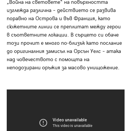
„Война на световете“ на повърхността
изглежда различна – действието се развива
поравно на Острова и във Франция, като
сюжетните линии се преплитат между герои
в съответните локации. В сърцето си обаче
този прочит е много по-близък като послание
до оригиналния замисъл на Орсън Уелс – атака
над човечеството с помощта на
неподозирани оръжия за масово унищожение.