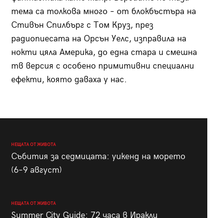
тема са толкова много – от блокбъстъра на
Стивън Спилбърг с Том Круз, през
радиопиесата на Орсън Уелс, изправила на
нокти цяла Америка, до една стара и смешна
тв версия с особено примитивни специални
ефекти, която даваха у нас.
НЕЩАТА ОТ ЖИВОТА
Събития за седмицата: уикенд на морето
(6–9 август)
НЕЩАТА ОТ ЖИВОТА
Summer City Guide: 72 часа в Иракли