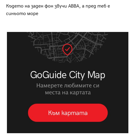
Където на заден фон звучи ABBA, а пред теб е
синьото море