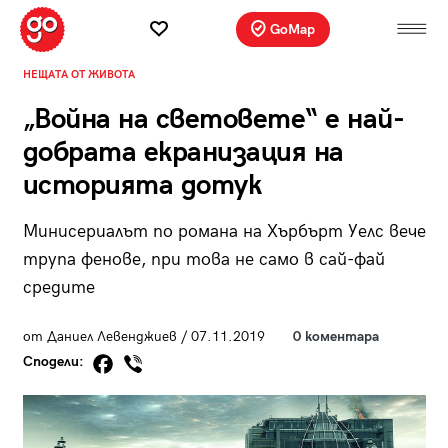
GoMap
НЕЩАТА ОТ ЖИВОТА
„Война на световете“ е най-
добрата екранизация на
историята дотук
Минисериалът по романа на Хърбърт Уелс вече
трупа фенове, при това не само в сай-фай
средите
от Даниел Левенджиев / 07.11.2019
0 коментара
Сподели: