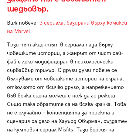
шедьовър.
Виж повече:
3 сериала, базирани върху комикси
на Marvel
Този път акцентът в сериала пада върху
човешките истории, а жанрът от чист сай-
фай е леко модифициран в психологически
сървайвър трилър. С други думи повече се
вълнуваме от човешките истории на екрана,
отколкото от всичко друго, а напрежението
във всяка сцена можеш с нож да го режеш.
Също така обратите са на всяка крачка. Това
не е случайно – концепцията за проекта и
сценария са дело на Хауърд Овърман, създател
на култовия сериал Misfits. Тази версия на