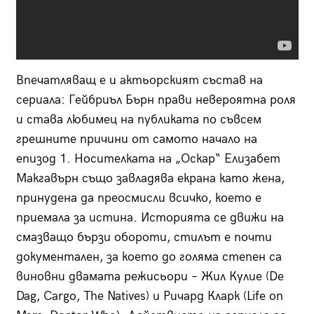
Впечатляващ е и актьорският състав на
сериала: Гейбриъл Бърн прави невероятна роля
и става любимец на публиката по съвсем
грешните причини от самото начало на
епизод 1. Носителката на „Оскар“ Елизабет
Макгавърн също завладява екрана като жена,
принудена да преосмисли всичко, което е
приемала за истина. Историята се движи на
смазващо бързи обороти, стилът е почти
документален, за което до голяма степен са
виновни двамата режисьори – Жил Кулие (De
Dag, Cargo, The Natives) и Ричард Кларк (Life on