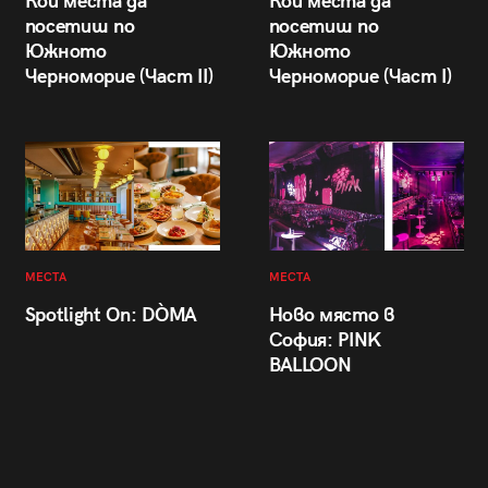
Кои места да
Кои места да
посетиш по
посетиш по
Южното
Южното
Черноморие (Част II)
Черноморие (Част I)
МЕСТА
МЕСТА
Spotlight On: DÒMA
Ново място в
София: PINK
BALLOON