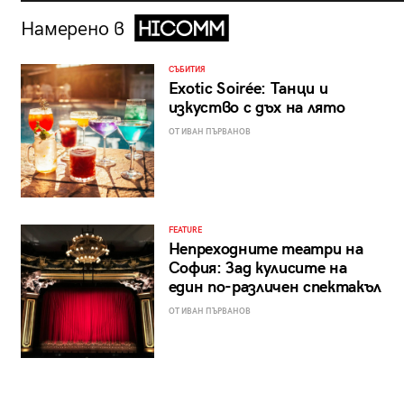
Намерено в
СЪБИТИЯ
Exotic Soirée: Танци и
изкуство с дъх на лято
ОТ ИВАН ПЪРВАНОВ
FEATURE
Непреходните театри на
София: Зад кулисите на
един по-различен спектакъл
ОТ ИВАН ПЪРВАНОВ