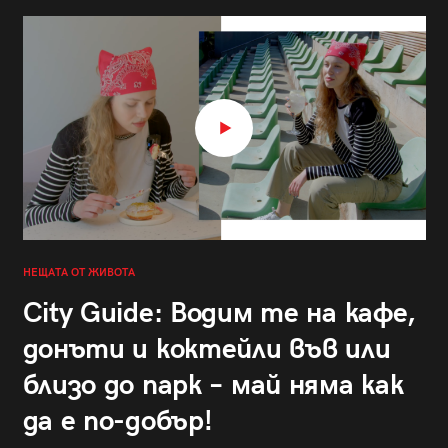
НЕЩАТА ОТ ЖИВОТА
City Guide: Водим те на кафе,
донъти и коктейли във или
близо до парк – май няма как
да е по-добър!