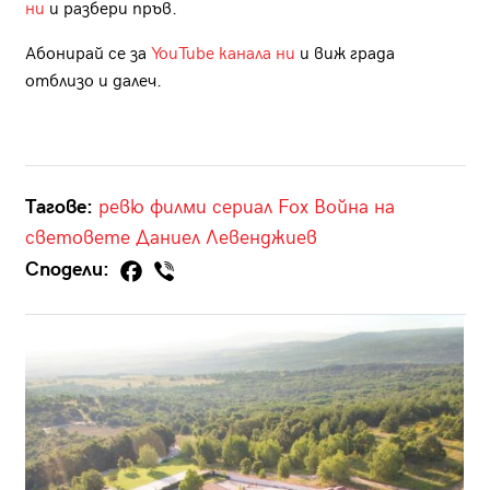
ни
и разбери пръв.
Абонирай се за
YouTube канала ни
и виж града
отблизо и далеч.
Тагове:
ревю
филми
сериал
Fox
Война на
световете
Даниел Левенджиев
Сподели: