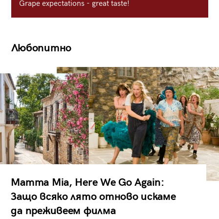
Grape expectations - great taste!
Любопитно
Mamma Mia, Here We Go Again:
Защо всяко лято отново искаме
да преживеем филма