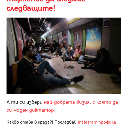
следващите!
А ти си избери
най-добрата визия, с която да
си моден диктатор
Какво става в града?! Последвай
Instagram профила