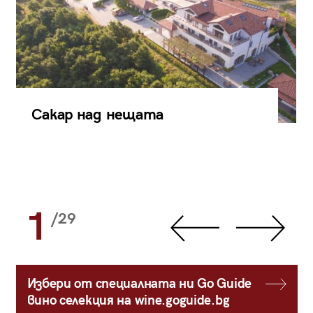
Сакар над нещата
1
/29
Избери от специалната ни Go Guide
вино селекция на wine.goguide.bg