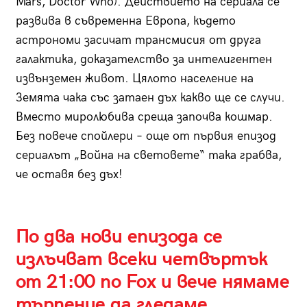
Mars, Doctor Who). Действието на сериала се
развива в съвременна Европа, където
астрономи засичат трансмисия от друга
галактика, доказателство за интелигентен
извънземен живот. Цялото население на
Земята чака със затаен дъх какво ще се случи.
Вместо миролюбива среща започва кошмар.
Без повече спойлери – още от първия епизод
сериалът „Война на световете“ така грабва,
че оставя без дъх!
По два нови епизода се
излъчват всеки четвъртък
от 21:00 по Fox и вече нямаме
търпение да гледаме