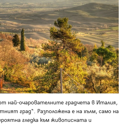
о от най-очарователните градчета в Италия,
тният град“. Разположена е на хълм, само на
вероятна гледка към живописната и