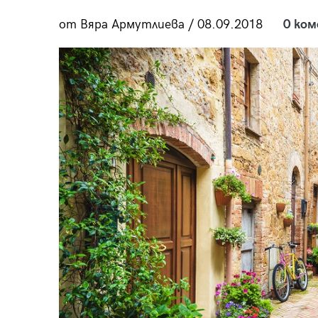
пания
от Вяра Армутлиева / 08.09.2018
0 ко
28
/29