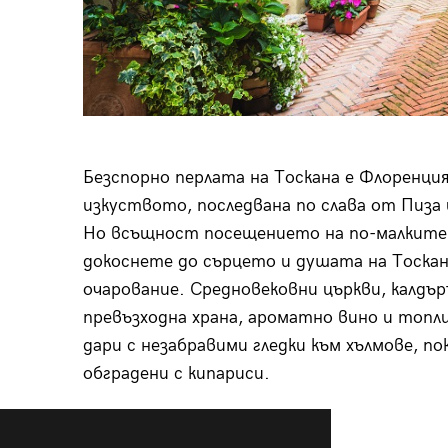
Безспорно перлата на Тоскана е Флоренция
изкуството, последвана по слава от Пиза и
Но всъщност посещението на по-малките 
докоснете до сърцето и душата на Тоска
очарование. Средновековни църкви, калдър
превъзходна храна, ароматно вино и топл
дари с незабравими гледки към хълмове, по
обградени с кипариси.