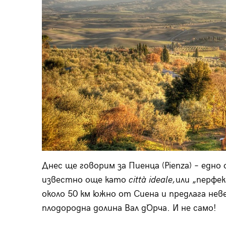
Днес ще говорим за Пиенца (Pienza) – едн
известно още като
citt
à ideale
,
или „перфек
около 50 км южно от Сиена и предлага не
плодородна долина Вал д`Орча. И не само!