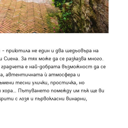
 – приютила не един и два шедьовъра на
 Сиена. За тях може да се разказва много.
градчета е най-добрата възможност да се
на, автентичната ѝ атмосфера и
ъмени тесни улички, простичка, но
и хора… Пътуването помежду им пък ще ви
крити с лозя и първокласни винарни,