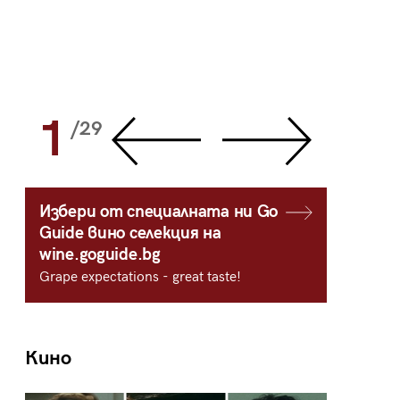
1
2
/29
/
Избери от специалната ни Go
Guide вино селекция на
wine.goguide.bg
Grape expectations - great taste!
Кино