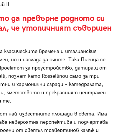
й II.
то да превърне родното си
ал, че утопичният съвършен
 класическите времена и италианския
ен, но и наслада за очите. Така Пиенца се
 Проектът за преустройство, датиращ от
lli, познат като Rossellinoи само за три
тни и хармонични сгради – катедралата,
ни, кметството и прекрасният централен
и те.
н от най-известните площади в света. Има
ава невероятна перспектива и подчертава
роени от светъл травертинов камък и