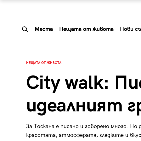
Места
Нещата от живота
Нови с
НЕЩАТА ОТ ЖИВОТА
City walk: Пи
идеалният г
За Тоскана е писано и говорено много. Н
 Shareable:
Summer Prelude: ка
красотата, атмосферата, гледките и вкус
лги вечери и
започва лятото в 