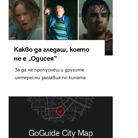
Какво да гледаш, което
не е „Одисея“
За да не пропуснеш и другите
интересни заглавия по кината