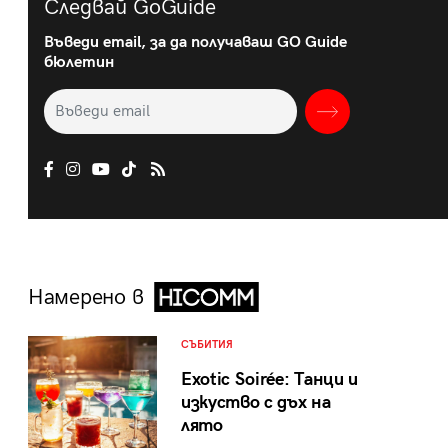
Следвай GoGuide
Въведи email, за да получаваш GO Guide
бюлетин
Намерено в
СЪБИТИЯ
Exotic Soirée: Танци и
изкуство с дъх на
лято