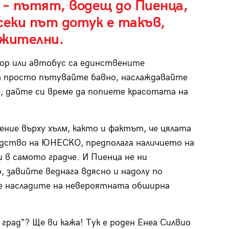
 – пътят, водещ до Пиенца,
секи път дотук е такъв,
ежителни.
тор или автобус са единствените
а просто пътувайте бавно, наслаждавайте
е, дайте си време да попиете красотата на
ие върху хълм, както и фактът, че цялата
ледство на ЮНЕСКО, предполага наличието на
 в самото градче. И Пиенца не ни
o, завийте веднага вдясно и надолу по
 се насладите на невероятната обширна
град“? Ще ви кажа! Тук е роден Енеа Силвио