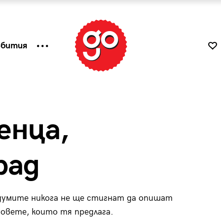
ъбития
енца,
рад
о думите никога не ще стигнат да опишат
к
Tender is the Wine – Какво
овете, които тя предлага.
чаша
се пие на Лазурния бряг