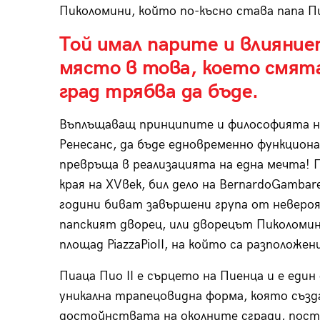
Пиколомини, който по-късно става папа Пи
Той имал парите и влияние
място в това, което смят
град трябва да бъде.
Въплъщаващ принципите и философията на
Ренесанс, да бъде едновременно функционал
превръща в реализацията на една мечта!
края на XVвек, бил дело на BernardoGambare
години биват завършени група от невероя
папският дворец, или дворецът Пиколоми
площад PiazzaPioII, на който са разположен
Пиаца Пио II е сърцето на Пиенца и е еди
уникална трапецовидна форма, която създ
достойнствата на околните сгради, пост