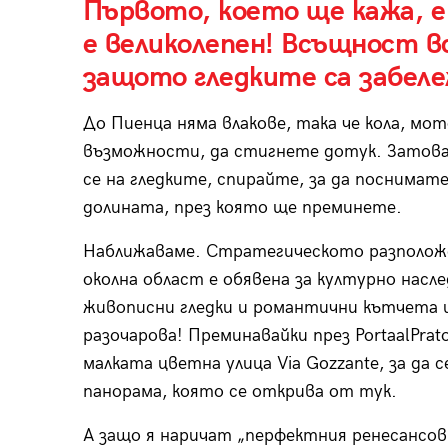
Първото, което ще кажа, е
е великолепен! Всъщност в
защото гледките са забел
До Пиенца няма влакове, така че кола, мо
възможности, да стигнете дотук. Затов
се на гледките, спирайте, за да поснимат
долината, през която ще преминете.
Наближаваме. Стратегическото разположен
околна област е обявена за културно нас
живописни гледки и романтични кътчета и
разочарова! Преминавайки през PortaalPrat
малката цветна улица Via Gozzante, за да
панорама, която се открива от тук.
А защо я наричат „перфектния ренесансов 