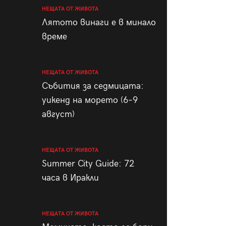
НЕЩАТА ОТ ЖИВОТА
Лятото винаги е в минало
време
НЕЩАТА ОТ ЖИВОТА
Събития за седмицата:
уикенд на морето (6–9
август)
НЕЩАТА ОТ ЖИВОТА
Summer City Guide: 72
часа в Иракли
НЕЩАТА ОТ ЖИВОТА