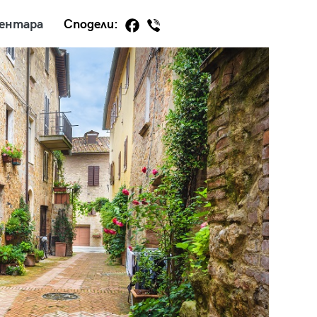
ментара
Сподели:
29
/29