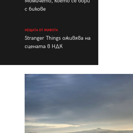
Момичето, което се бори
с бикове
НЕЩАТА ОТ ЖИВОТА
Stranger Things оживява на
сцената в НДК