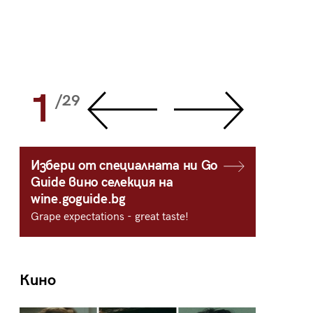
1
2
/29
/
Избери от специалната ни Go
Guide вино селекция на
wine.goguide.bg
Grape expectations - great taste!
Кино