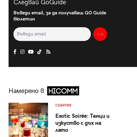
Следвай GoGuide
Въведи email, за да получаваш GO Guide
бюлетин
Намерено в
СЪБИТИЯ
Exotic Soirée: Танци и
изкуство с дъх на
лято