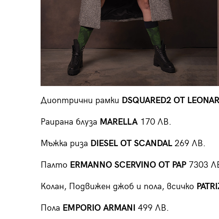
Диоптрични рамки
DSQUARED2 ОТ LEONA
Раирана блуза
MARELLA
170 ЛВ.
Мъжка риза
DIESEL ОТ SCANDAL
269 ЛВ.
Палто
ERMANNO SCERVINO ОТ PAP
7303 Л
Колан, Подвижен джоб и пола, всичко
PATRI
Пола
EMPORIO ARMANI
499 ЛВ.