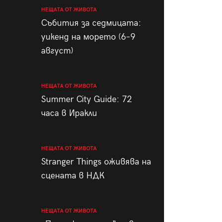
НЕЩАТА ОТ ЖИВОТА
Събития за седмицата:
уикенд на морето (6–9
август)
НЕЩАТА ОТ ЖИВОТА
Summer City Guide: 72
часа в Иракли
НЕЩАТА ОТ ЖИВОТА
Stranger Things оживява на
сцената в НДК
НЕЩАТА ОТ ЖИВОТА