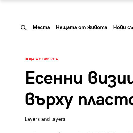
Места
Нещата от живота
Нови с
НЕЩАТА ОТ ЖИВОТА
Есенни визи
върху пласт
Layers and layers
 Shareable:
Summer Prelude: ка
лги вечери и
започва лятото в 