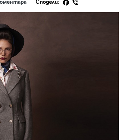
коментара
Сподели:
29
/29