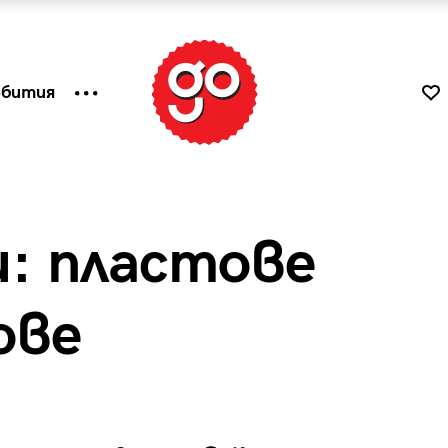
ъбития
и: пластове
ове
к
Tender is the Wine – Какво
чаша
се пие на Лазурния бряг