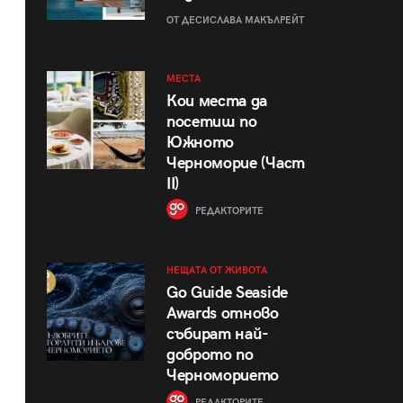
ОТ ДЕСИСЛАВА МАКЪЛРЕЙТ
МЕСТА
Кои места да
посетиш по
Южното
Черноморие (Част
II)
РЕДАКТОРИТЕ
НЕЩАТА ОТ ЖИВОТА
Go Guide Seaside
Awards отново
събират най-
доброто по
Черноморието