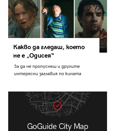
Какво да гледаш, което
не е „Одисея“
За да не пропуснеш и другите
интересни заглавия по кината