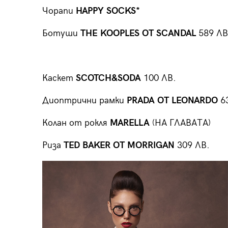
Чорапи
HAPPY SOCKS*
Ботуши
THE KOOPLES ОТ SCANDAL
589 ЛВ
Каскет
SCOTCH&SODA
100 ЛВ.
Диоптрични рамки
PRADA ОТ LEONARDO
63
Колан от рокля
MARELLA
(НА ГЛАВАТА)
Риза
TED BAKER ОТ MORRIGAN
309 ЛВ.