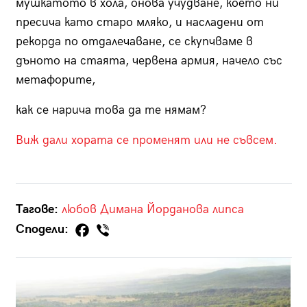
мушкатото в хола, онова учудване, което ни
пресича като старо мляко, и насладени от
рекорда по отдалечаване, се скупчваме в
дъното на стаята, червена армия, начело със
метафорите,
как се нарича това да те нямам?
Виж дали хората се променят или не съвсем.
Тагове:
любов
Димана Йорданова
липса
Сподели: