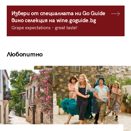
Избери от специалната ни Go Guide
вино селекция на wine.goguide.bg
Grape expectations - great taste!
Любопитно