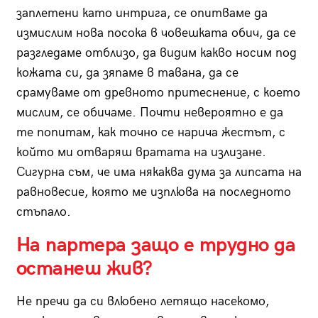
заплетени като интрига, се опитваме да
измислим нова посока в човешката обич, да се
разгледаме отблизо, да видим какво носим под
кожата си, да зяпаме в тавана, да се
срамуваме от древното притеснение, с което
мислим, се обичаме. Почти невероятно е да
те попитам, как точно се нарича жестът, с
който ми отваряш вратата на излизане.
Сигурна съм, че има някаква дума за липсата на
равновесие, която ме изплюва на последното
стъпало.
На партера защо е трудно да
останеш жив?
Не пречи да си влюбено летящо насекомо,