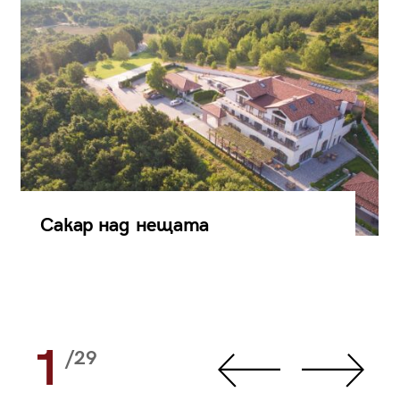
Сакар над нещата
1
/29