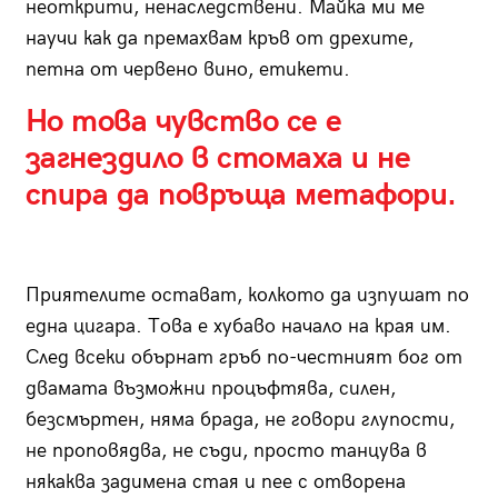
неоткрити, ненаследствени. Майка ми ме
научи как да премахвам кръв от дрехите,
петна от червено вино, етикети.
Но това чувство се е
загнездило в стомаха и не
спира да повръща метафори.
Приятелите остават, колкото да изпушат по
една цигара. Това е хубаво начало на края им.
След всеки обърнат гръб по-честният бог от
двамата възможни процъфтява, силен,
безсмъртен, няма брада, не говори глупости,
не проповядва, не съди, просто танцува в
някаква задимена стая и пее с отворена