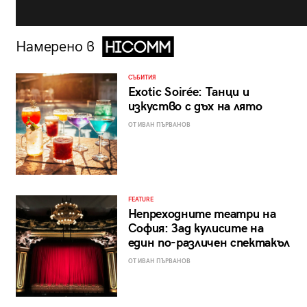
Намерено в
СЪБИТИЯ
Exotic Soirée: Танци и
изкуство с дъх на лято
ОТ ИВАН ПЪРВАНОВ
FEATURE
Непреходните театри на
София: Зад кулисите на
един по-различен спектакъл
ОТ ИВАН ПЪРВАНОВ