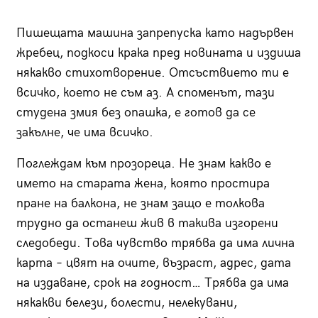
Пишещата машина запрепуска като надървен
жребец, подкоси крака пред новината и издиша
някакво стихотворение. Отсъствието ти е
всичко, което не съм аз. А споменът, тази
студена змия без опашка, е готов да се
закълне, че има всичко.
Поглеждам към прозореца. Не знам какво е
името на старата жена, която простира
пране на балкона, не знам защо е толкова
трудно да останеш жив в такива изгорени
следобеди. Това чувство трябва да има лична
карта – цвят на очите, възраст, адрес, дата
на издаване, срок на годност… Трябва да има
някакви белези, болести, нелекувани,