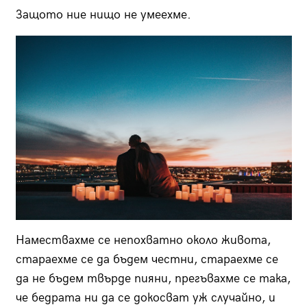
Защото ние нищо не умеехме.
Намествахме се непохватно около живота,
стараехме се да бъдем честни, стараехме се
да не бъдем твърде пияни, прегъвахме се така,
че бедрата ни да се докосват уж случайно, и