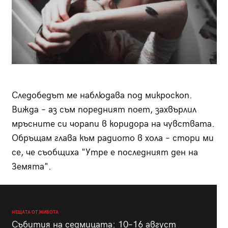
Следобедът ме наблюдава под микроскоп.
Вижда – аз съм поредният поет, захвърлил
мръсните си чорапи в коридора на чувствата.
Обръщам глава към радиото в хола – стори ми
се, че съобщиха "Утре е последният ден на
Земята".
НЕЩАТА ОТ ЖИВОТА
Събития на седмицата: 10–16 август