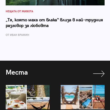
НЕЩАТА ОТ ЖИВОТА
„Тя, която маха от влака“ влиза в най-трудния
разговор за любовта
ОТ ИВАН ВРАМИН
Места