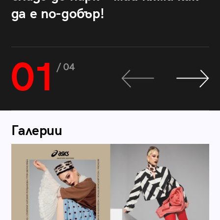
да е по-добър!
01
/ 04
Галерии