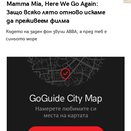
Mamma Mia, Here We Go Again:
Защо всяко лято отново искаме
да преживеем филма
Където на заден фон звучи ABBA, а пред теб е
синьото море