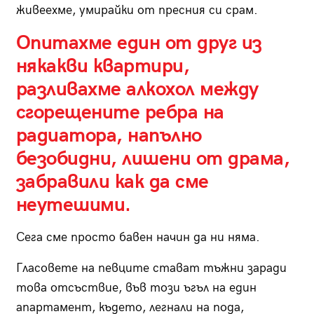
живеехме, умирайки от пресния си срам.
Опитахме един от друг из
някакви квартири,
разливахме алкохол между
сгорещените ребра на
радиатора, напълно
безобидни, лишени от драма,
забравили как да сме
неутешими.
Сега сме просто бавен начин да ни няма.
Гласовете на певците стават тъжни заради
това отсъствие, във този ъгъл на един
апартамент, където, легнали на пода,