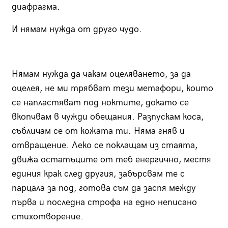
диафрагма.
И нямам нужда от друго чудо.
Нямам нужда да чакам оцеляването, за да
оцелея, не ми трябват тези метафори, които
се напластяват под ноктите, докато се
вкопчвам в чужди обещания. Разпускам коса,
събличам се от кожата ти. Няма гняв и
отвращение. Леко се поклащам из стаята,
движа остатъците от теб енергично, местя
единия крак след другия, забърсвам те с
парцала за под, готова съм да заспя между
първа и последна строфа на едно неписано
стихотворение.