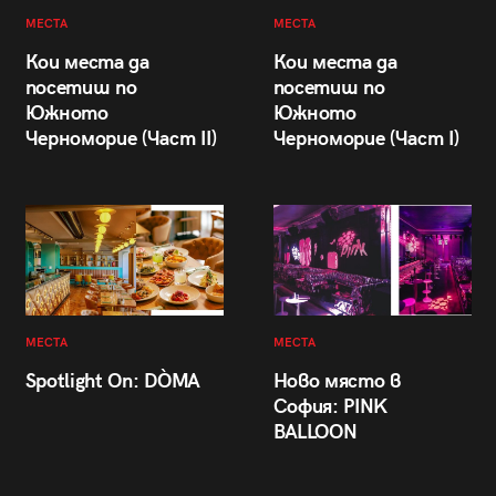
МЕСТА
МЕСТА
Кои места да
Кои места да
посетиш по
посетиш по
Южното
Южното
Черноморие (Част II)
Черноморие (Част I)
МЕСТА
МЕСТА
Spotlight On: DÒMA
Ново място в
София: PINK
BALLOON