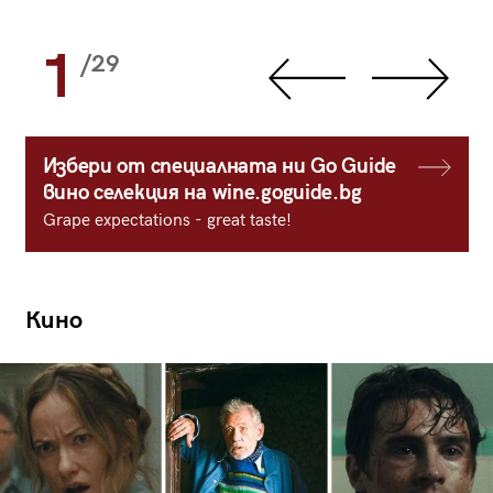
1
/29
Избери от специалната ни Go Guide
вино селекция на wine.goguide.bg
Grape expectations - great taste!
Кино