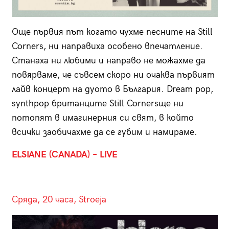
Още първия път когато чухме песните на Still
Corners, ни направиха особено впечатление.
Станаха ни любими и направо не можахме да
повярваме, че съвсем скоро ни очаква първият
лайв концерт на дуото в България. Dream pop,
synthpop британците Still Cornersще ни
потопят в имагинерния си свят, в който
всички заобичахме да се губим и намираме.
ELSIANE (CANADA) – LIVE
Сряда, 20 часа, Stroeja