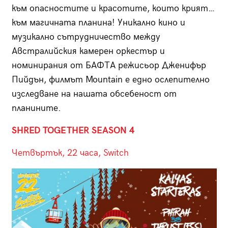
към опасностите и красотите, които крият…
към магичната планина! Уникално кино и
музикално сътрудничество между
Австралийския камерен оркестър и
номинирания от БАФТА режисьор Дженифър
Пийдън, филмът Mountain е едно ослепително
изследване на нашата обсебеност от
планините.
SHRED TOGETHER SEASON 4
Четвъртък, 22 часа, Switch