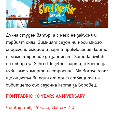
Духна студен вятър, а с него не закъсня и
първият сняг. Зимният сезон ни носи много
споделени емоции и парти приключения, които
нямаме търпение да започнат. Затова Switch
ни събира за Schred Together парти, с което да
извикаме зимното настроение. My Borovets пък
ще ощастливи един от присъстващите на
събитието със сезонна карта за Боровец.
FONTFABRIC 10 YEARS ANNIVERSARY
Четвъртък, 19 часа, Gallery 2.0