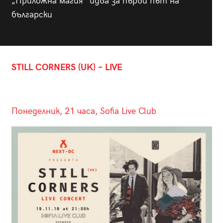
„Приложна магия“ идва за първи път на
български
STILL CORNERS (UK) – LIVE
Понеделник, 21 часа, Sofia Live Club