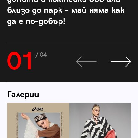
близо до парк – май няма как
да е по-добър!
01
/ 04
Галерии