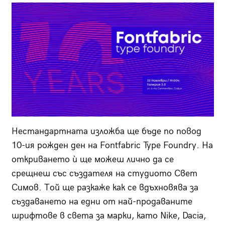
Нестандартната изложба ще бъде по повод
10-ия рожден ден на Fontfabric Type Foundry. На
откриването ѝ ще можеш лично да се
срещнеш със създателя на студиото Свет
Симов. Той ще разкаже как се вдъхновява за
създаването на едни от най-продаваните
шрифтове в света за марки, като Nike, Dacia,