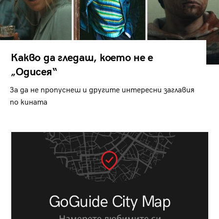
Какво да гледаш, което не е
„Одисея“
За да не пропуснеш и другите интересни заглавия
по кината