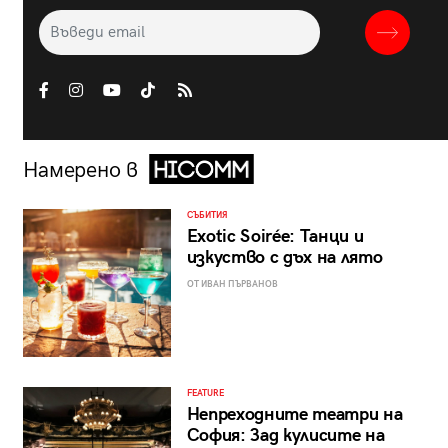
Намерено в
СЪБИТИЯ
Exotic Soirée: Танци и
изкуство с дъх на лято
ОТ ИВАН ПЪРВАНОВ
FEATURE
Непреходните театри на
София: Зад кулисите на