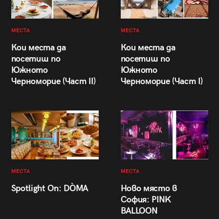
МЕСТА
МЕСТА
Кои места да
Кои места да
посетиш по
посетиш по
Южното
Южното
Черноморие (Част II)
Черноморие (Част I)
МЕСТА
МЕСТА
Spotlight On: DÒMA
Ново място в
София: PINK
BALLOON