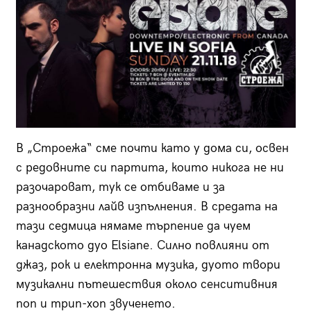
В „Строежа“ сме почти като у дома си, освен
с редовните си партита, които никога не ни
разочароват, тук се отбиваме и за
разнообразни лайв изпълнения. В средата на
тази седмица нямаме търпение да чуем
канадското дуо Elsiane. Силно повлияни от
джаз, рок и електронна музика, дуото твори
музикални пътешествия около сенситивния
поп и трип-хоп звученето.