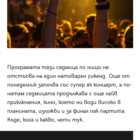
Програмата тази седмица по нищо не
отстъпва на един натоварен уикенд. Още от
понеделник започва със супер як концерт, а по-
натам седмицата продължава с още лайв
приключения, кино, което ни води високо в
планината, изложби и за финал пак партита.
Къде, кога и какво, чети тук.