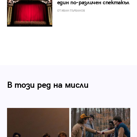
един по-различен спектакъл
ОТ ИВАН ПЪРВАНОВ
В този ред на мисли