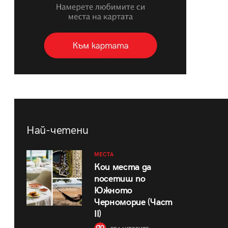
Най-четени
МЕСТА
Кои места да
посетиш по
Южното
Черноморие (Част
II)