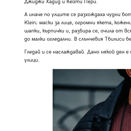
Джиджи Хадид и Кейти Пери.
А иначе по улците се разхождаха чудни боту
Klein; маски за лице, огромни якета, кожен
шапки, кърпички и, разбира се, очила от вс
до малки огледални. В слънчевия Тбилиси б
Гледай и се наслаждавай. Дано някой ден 
улици.