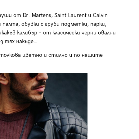
ши от Dr. Martens, Saint Laurent и Calvin
и палта, обувки с груби подметки, парки,
якакъв калибър – от класически черни овални
ез тях накъде…
е толкова цветно и стилно и по нашите