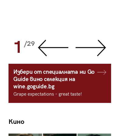
1
2
/29
/
Избери от специалната ни Go
Guide вино селекция на
wine.goguide.bg
Grape expectations - great taste!
Кино