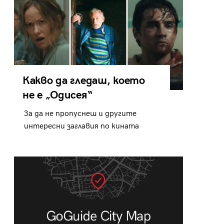
Какво да гледаш, което
не е „Одисея“
За да не пропуснеш и другите
интересни заглавия по кината