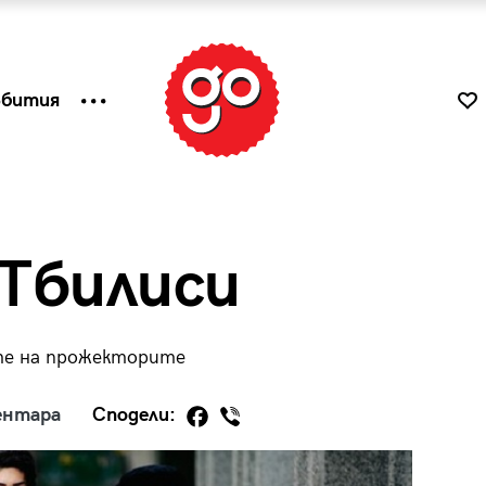
ъбития
 Тбилиси
те на прожекторите
ентара
Сподели:
к
Tender is the Wine – Какво
чаша
се пие на Лазурния бряг