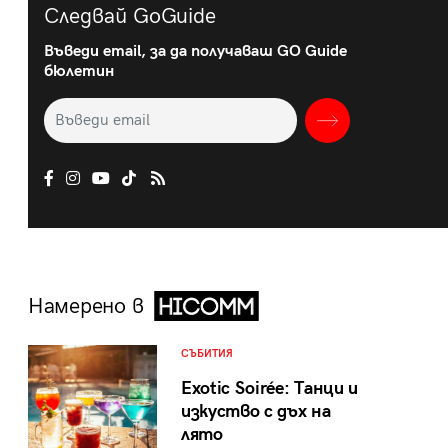
Следвай GoGuide
Въведи email, за да получаваш GO Guide
бюлетин
Намерено в
СЪБИТИЯ
Exotic Soirée: Танци и
изкуство с дъх на
лято