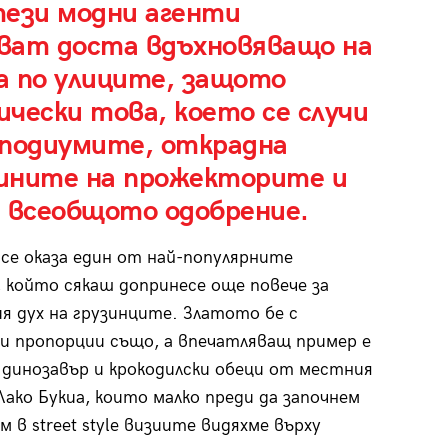
тези модни агенти
ват доста вдъхновяващо на
а по улиците, защото
чески това, което се случи
 подиумите, открадна
ините на прожекторите и
и всеобщото одобрение.
се оказа един от най-популярните
, който сякаш допринесе още повече за
я дух на грузинците. Златото бе с
и пропорции също, а впечатляващ пример е
динозавър и крокодилски обеци от местния
Лако Букиа, които малко преди да започнем
м в street style визиите видяхме върху