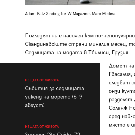
Adam Katz Sinding for W Magazine, Marc Medina
Погледът ни е насочен към по-непопулярн
Скандинавските страни миналия месец, то
Седмицата на модата в Тбилиси, Грузия.
Домът на 
Гвасалия,
НЕЩАТА ОТ ЖИВОТА
следват с
Събития за седмицата:
онзи култ
уикенд на морето (6–9
разделят 
август)
Соланж Ноу
сред най-
място е и
НЕЩАТА ОТ ЖИВОТА
Summer City Guide: 72