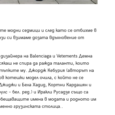
ите модни седмици и след като се отбихме в
зи си взимаме дозата вдъхновение от
дизайнера на Balenciaga и Vetements Демна
 сякаш не спира да ражда таланти, които
тъпките му. Джордж Кебурия (авторът на
ов котешки модел очила, с който не се
Джиджи и Бела Хадид, Кортни Кардашян и
лс – бел. ред.) и Иракли Русадзе също са
обещаващите имена в модата и родното им
менно грузинската столица..