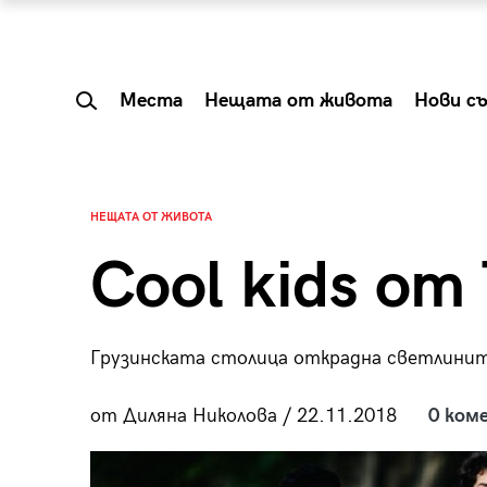
Места
Нещата от живота
Нови с
НЕЩАТА ОТ ЖИВОТА
Cool kids от
Грузинската столица открадна светлини
от Диляна Николова / 22.11.2018
0 ком
 Shareable:
Summer Prelude: ка
лги вечери и
започва лятото в 