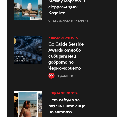
Между морето и
сюрреализма:
Кадакес
ОТ ДЕСИСЛАВА МАКЪЛРЕЙТ
НЕЩАТА ОТ ЖИВОТА
Go Guide Seaside
Awards отново
събират най-
доброто по
Черноморието
РЕДАКТОРИТЕ
НЕЩАТА ОТ ЖИВОТА
Пет албума за
различните лица
на лятото