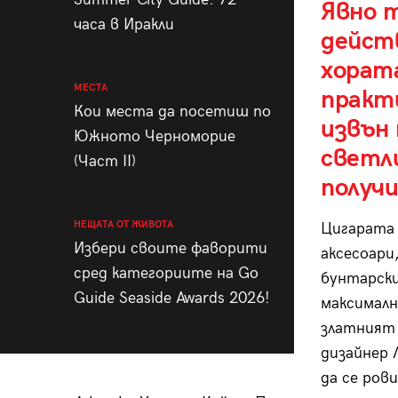
Явно 
часа в Иракли
дейст
хорат
МЕСТА
практи
Кои места да посетиш по
извън
Южното Черноморие
светл
(Част II)
получ
НЕЩАТА ОТ ЖИВОТА
Цигарата 
Избери своите фаворити
аксесоари
сред категориите на Go
бунтарски
Guide Seaside Awards 2026!
максималн
златният 
дизайнер 
да се рови