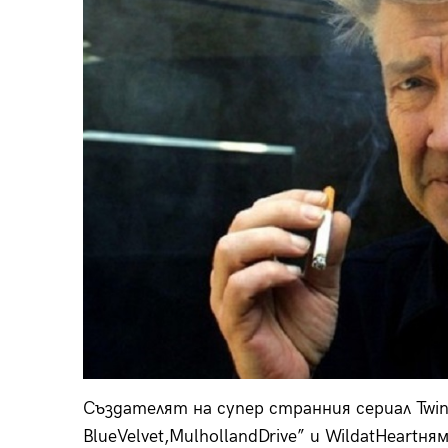
Създателят на супер странния сериал Twin
BlueVelvet,MulhollandDrive” и WildatHeartня