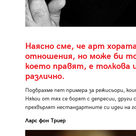
Наясно сме, че арт хората
отношения, но може би т
което правят, е толкова 
различно.
Подбрахме пет примера за режисьори, кои
Някои от тях се борят с депресии, други 
прехвърлят нестандартните си идеи на го
Ларс фон Триер