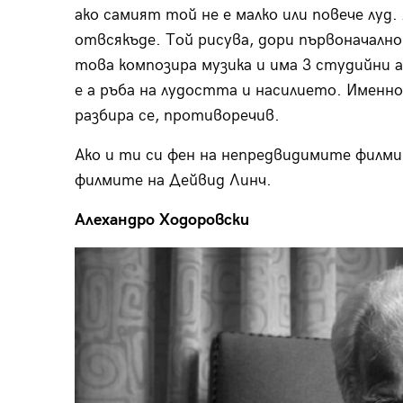
ако самият той не е малко или повече луд
отвсякъде. Той рисува, дори първоначално
това композира музика и има 3 студийни а
е а ръба на лудостта и насилието. Именно
разбира се, противоречив.
Ако и ти си фен на непредвидимите филми
филмите на Дейвид Линч.
Алехандро Ходоровски