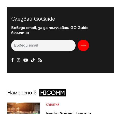
Следвай GoGuide
Въведи email, за да получаваш GO Guide
бюлетин
Намерено в
СЪБИТИЯ
Exotic Soirée: Танци и