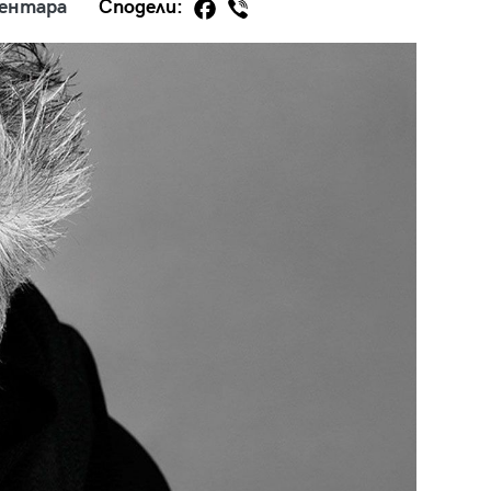
ментара
Сподели:
29
/29