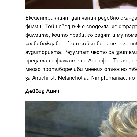
Ексцентричният датчанин редовно скандал
филми. Той неведнъж е споделял, че стра
филмите, които прави, го вадят и му пом
„освобождаване“ от собствените негатив
аудиторията. Резултат често са зрители
средата на филмите на Ларс фон Триер, ре
много противоречиви мнения относно твор
за Antichrist, Melancholiaи Nimpfomaniac, н
Дейвид Линч