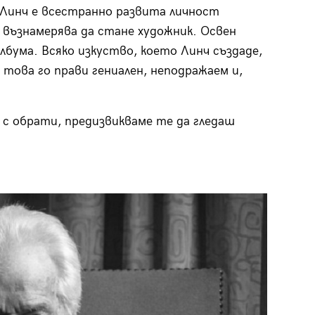
. Линч е всестранно развита личност
 възнамерява да стане художник. Освен
лбума. Всяко изкуство, което Линч създаде,
 това го прави гениален, неподражаем и,
 с обрати, предизвикваме те да гледаш