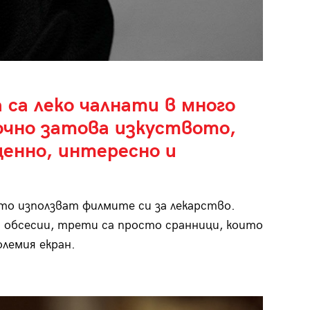
 са леко чалнати в много
очно затова изкуството,
ценно, интересно и
то използват филмите си за лекарство.
с обсесии, трети са просто сранници, които
лемия екран.