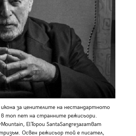
и икона за ценителите на нестандартното
о в топ пет на странните режисьори.
Mountain, ElTopoи SantaSangreзагатват
нтризъм. Освен режисьор той е писател,