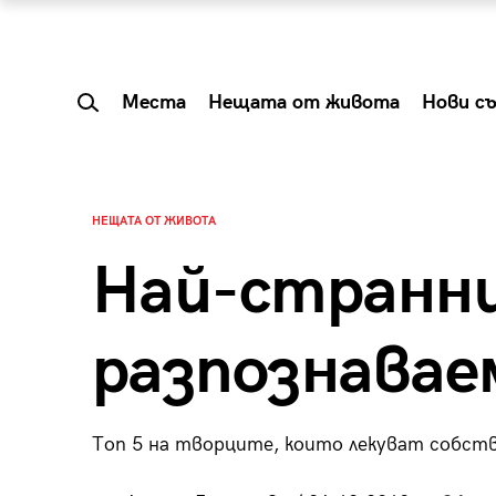
Места
Нещата от живота
Нови с
НЕЩАТА ОТ ЖИВОТА
Най-странн
разпознавае
Топ 5 на творците, които лекуват собств
 Shareable:
Summer Prelude: ка
лги вечери и
започва лятото в 