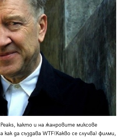
Peaks, както и на жанровите миксове
ма как да създава WTF(Какво се случва) филми,