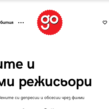
ъбития
ите и
ми режисьори
ените си депресии и обсесии чрез филми
к
Tender is the Wine – Какво
чаша
се пие на Лазурния бряг