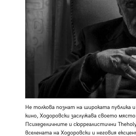
Не толкова познат на широката публика 
кино, Ходоровски заслужава своето мяст
Психеделичните и сюрреалистични Theholy
вселената на Ходоровски и неговия ексце