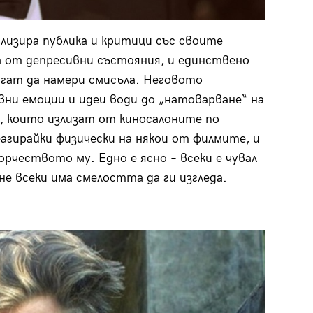
изира публика и критици със своите
да от депресивни състояния, и единствено
агат да намери смисъла. Неговото
ни емоции и идеи води до „натоварване“ на
, които излизат от киносалоните по
агирайки физически на някои от филмите, и
чеството му. Едно е ясно – всеки е чувал
о не всеки има смелостта да ги изгледа.