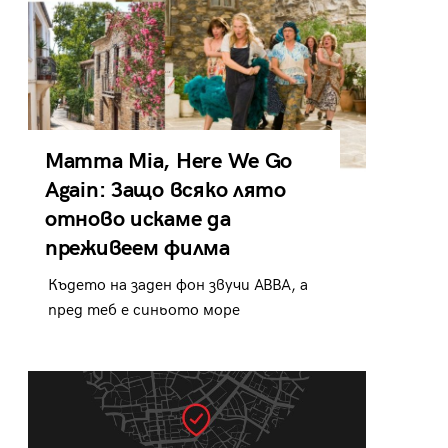
Mamma Mia, Here We Go
Again: Защо всяко лято
отново искаме да
преживеем филма
Където на заден фон звучи ABBA, а
пред теб е синьото море