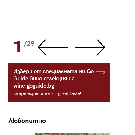
1
2
/29
/
Избери от специалната ни Go
Guide вино селекция на
wine.goguide.bg
Grape expectations - great taste!
Любопитно