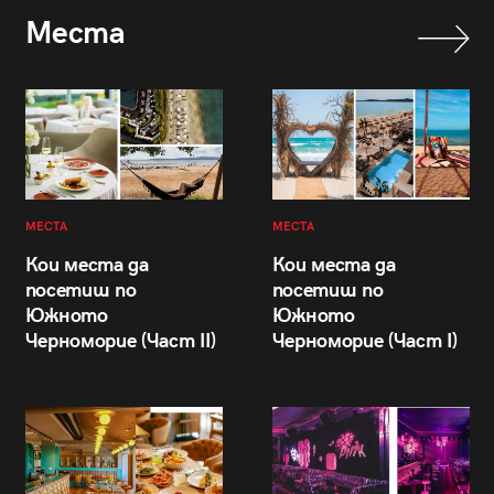
Места
МЕСТА
МЕСТА
Кои места да
Кои места да
посетиш по
посетиш по
Южното
Южното
Черноморие (Част II)
Черноморие (Част I)