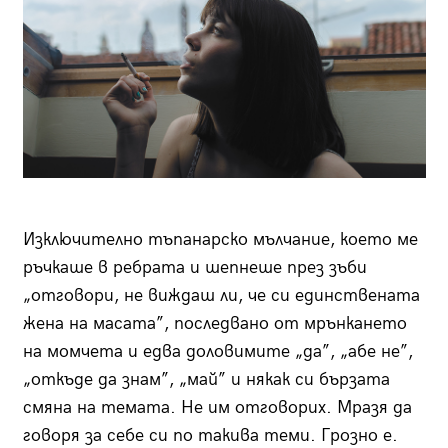
Изключително тъпанарско мълчание, което ме
ръчкаше в ребрата и шепнеше през зъби
„отговори, не виждаш ли, че си единствената
жена на масата”, последвано от мрънкането
на момчета и едва доловимите „да”, „абе не”,
„откъде да знам”, „май” и някак си бързата
смяна на темата. Не им отговорих. Мразя да
говоря за себе си по такива теми. Грозно е.