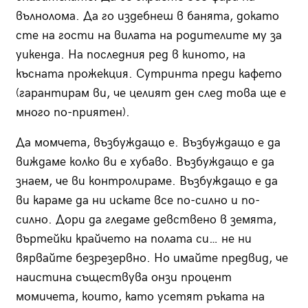
вълнолома. Да го издебнеш в банята, докато
сте на гости на вилата на родителите му за
уикенда. На последния ред в киното, на
късната прожекция. Сутринта преди кафето
(гарантирам ви, че целият ден след това ще е
много по-приятен).
Да момчета, възбуждащо е. Възбуждащо е да
виждаме колко ви е хубаво. Възбуждащо е да
знаем, че ви контролираме. Възбуждащо е да
ви караме да ни искате все по-силно и по-
силно. Дори да гледаме девствено в земята,
въртейки крайчето на полата си… не ни
вярвайте безрезервно. Но имайте предвид, че
наистина съществува онзи процент
момичета, които, като усетят ръката на