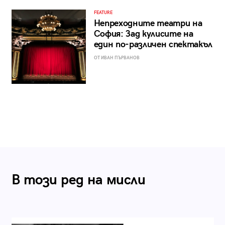
FEATURE
Непреходните театри на
София: Зад кулисите на
един по-различен спектакъл
ОТ ИВАН ПЪРВАНОВ
В този ред на мисли