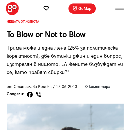
GoMap
НЕЩАТА ОТ ЖИВОТА
To Blow or Not to Blow
Tрима мъже и една жена (25% за политическа
коректност), две бутилки джин и един въпрос,
изстрелян в нищото. „А жените възбуждат ли
се, като правят свирки?”
от Станислава Коцева / 17.06.2013
0 коментара
Сподели: