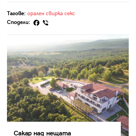
Тагове:
орален
свирка
секс
Сподели:
Сакар над нещата