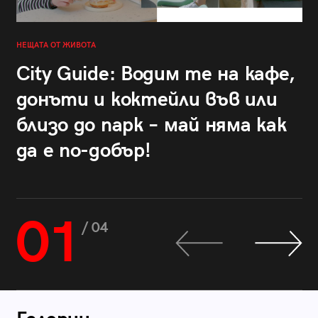
НЕЩАТА ОТ ЖИВОТА
City Guide: Водим те на кафе,
донъти и коктейли във или
близо до парк – май няма как
да е по-добър!
01
/ 04