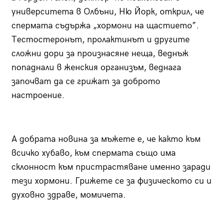
университета в Олбъни, Ню Йорк, открил, че
спермата съдържа „хормони на щастието”.
Тестостеронът, пролактинът и другите
сложни дори за произнасяне неща, веднъж
попаднали в женския организъм, веднага
започват да се грижат за доброто
настроение.
А добрата новина за мъжете е, че както към
всичко хубаво, към спермата също има
склонност към пристрастяване именно заради
тези хормони. Грижете се за физическото си и
духовно здраве, момичета.