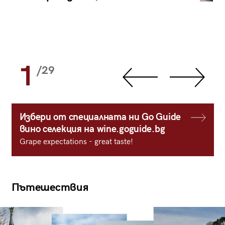
1
/29
Избери от специалната ни Go Guide
вино селекция на wine.goguide.bg
Grape expectations - great taste!
Пътешествия