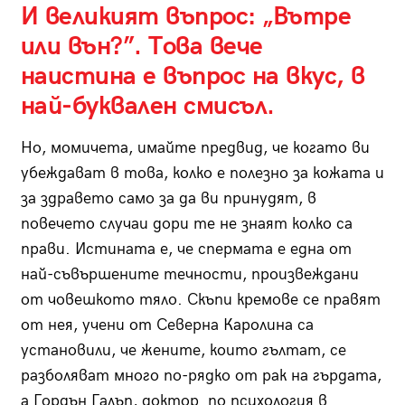
И великият въпрос: „Вътре
или вън?”. Това вече
наистина е въпрос на вкус, в
най-буквален смисъл.
Но, момичета, имайте предвид, че когато ви
убеждават в това, колко е полезно за кожата и
за здравето само за да ви принудят, в
повечето случаи дори те не знаят колко са
прави. Истината е, че спермата е една от
най-съвършените течности, произвеждани
от човешкото тяло. Скъпи кремове се правят
от нея, учени от Северна Каролина са
установили, че жените, които гълтат, се
разболяват много по-рядко от рак на гърдата,
а Гордън Галъп, доктор по психология в