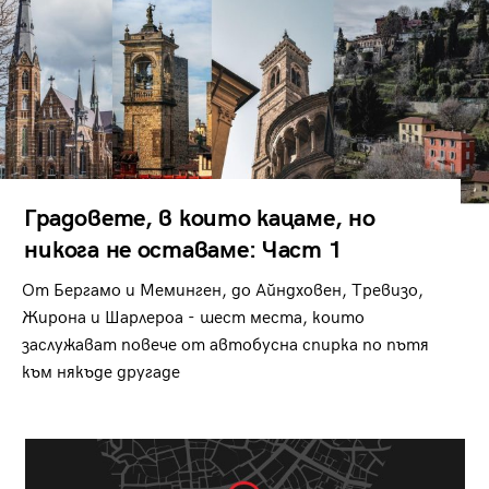
Градовете, в които кацаме, но
никога не оставаме: Част 1
От Бергамо и Меминген, до Айндховен, Тревизо,
Жирона и Шарлероа - шест места, които
заслужават повече от автобусна спирка по пътя
към някъде другаде