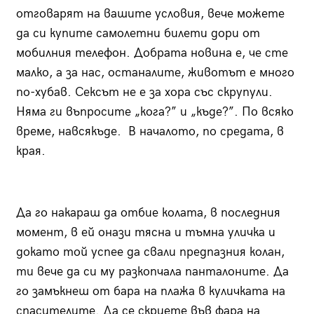
отговарят на вашите условия, вече можете
да си купите самолетни билети дори от
мобилния телефон. Добрата новина е, че сте
малко, а за нас, останалите, животът е много
по-хубав. Сексът не е за хора със скрупули.
Няма ги въпросите „кога?” и „къде?”. По всяко
време, навсякъде. В началото, по средата, в
края.
Да го накараш да отбие колата, в последния
момент, в ей онази тясна и тъмна уличка и
докато той успее да свали предпазния колан,
ти вече да си му разкопчала панталоните. Да
го замъкнеш от бара на плажа в куличката на
спасителите. Да се скриете във фара на