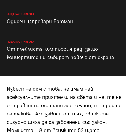
НЕЩАТА ОТ ЖИВОТА
Одисей изпревари Батман
НЕЩАТА ОТ ЖИВОТА
От плейлиста към първия ред: защо
концертите ни събират повече от екрана
Известна съм с това, че имам най-
асексуалните приятелки на света и не, те не
се правят на ощипани госпожици, те просто
са такива. Ако зависи от тях, свирките
сигурно щяха да са забранени със закон.
Момичета, 18 от всичките 52 щата