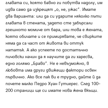
главата си, която бавно ги побутва надолу, им
идва само да изкрещят „о, не, ужас”. Имате
два варианта: или да си ударите няколко пъти
главата в стената, задето сте забърсали
грешното момиче от бара, или това е жената,
която обичате и се примирявате, че свирките
няма да са част от живота ви оттук
нататък. А ако успеете по достатъчно
пичовски начин да я научите да ги харесва,
едно голямо „Браво”. Не е невъзможно, в
любовта има други движещи фактори освен
първично. Ако все пак ви е трудно, дайте й да
почете малко Педро Хуан Гутиерес. След 100–
200 страници ще си имате нова жена вкъщи.