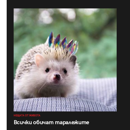
НЕЩАТА ОТ ЖИВОТА
Всички обичат таралежите