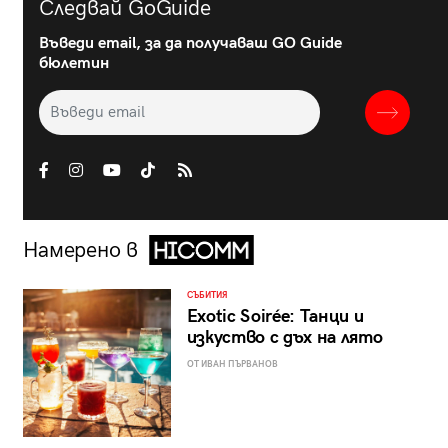
Следвай GoGuide
Въведи email, за да получаваш GO Guide
бюлетин
Намерено в
СЪБИТИЯ
Exotic Soirée: Танци и
изкуство с дъх на лято
ОТ ИВАН ПЪРВАНОВ