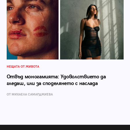
НЕЩАТА ОТ ЖИВОТА
Отвъд моногамията: Удоволствието да
гледаш, или за споделянето с наслада
ОТ МИХАЕЛА САМАРДЖИЕВА