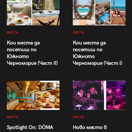
МЕСТА
МЕСТА
Кои места да
Кои места да
посетиш по
посетиш по
Южното
Южното
Черноморие (Част II)
Черноморие (Част I)
МЕСТА
МЕСТА
Spotlight On: DÒMA
Ново място в