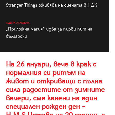
Stranger Things оживява на сцената в НДК
НЕЩАТА ОТ ЖИВОТА
„Приложна магия“ идва за първи път на
български
На 26 януари, вече в крак с
нормалния си ритъм на
живот и откриващи с пълна
сила радостите от зимните
вечери, сме канени на един
специален рожден ден –