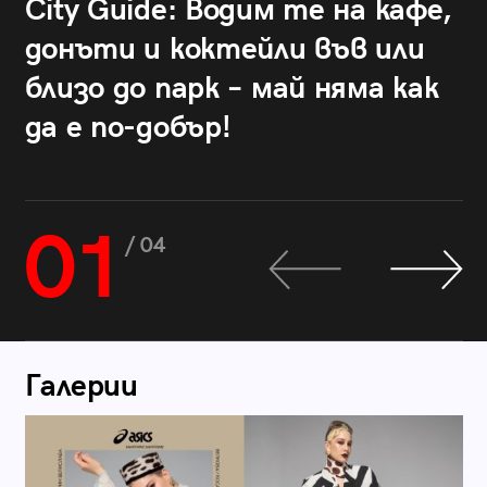
City Guide: Водим те на кафе,
донъти и коктейли във или
близо до парк – май няма как
да е по-добър!
01
/ 04
Галерии