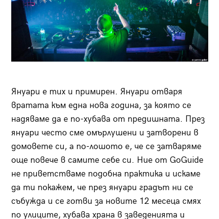
Януари е тих и примирен. Януари отваря
вратата към една нова година, за която се
надяваме да е по-хубава от предишната. През
януари често сме омърлушени и затворени в
домовете си, а по-лошото е, че се затваряме
още повече в самите себе си. Ние от GoGuide
не приветстваме подобна практика и искаме
да ти покажем, че през януари градът ни се
събужда и се готви за новите 12 месеца смях
по улиците, хубава храна в заведенията и