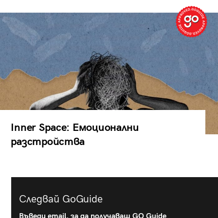
Inner Space: Емоционални
разстройства
Следвай GoGuide
Въведи email, за да получаваш GO Guide