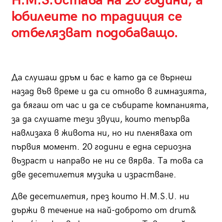
H.M.S.Uстава на 20 години, а
юбилеите по традиция се
отбелязват подобаващо.
Да слушаш дръм и бас е като да се върнеш
назад във време и да си отново в гимназията,
да бягаш от час и да се събирате компанията,
за да слушате тези звуци, които тепърва
навлизаха в живота ни, но ни пленяваха от
първия момент. 20 години е една сериозна
възраст и направо не ни се вярва. Та това са
две десетилетия музика и израстване.
Две десетилетия, през които H.M.S.U. ни
държи в течение на най-доброто от drum&