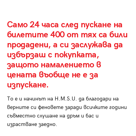
Само 24 часа след пускане на
билетите 400 от тях са били
продадени, а си заслужава да
избързаш с покупката,
защото намалението в
цената въобще не е за
изпускане.
То е и начинът на H.M.S.U. да благодари на
верните си феновете заради всичките години
съвместно слушане на дръм и бас и
израстване заедно.