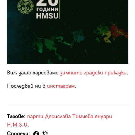
Виж защо харесваме
зимните градски приказки
.
Последвай ни в
инстаграм
.
Тагове:
парти
Десислава Тимчева
януари
H.M.S.U.
Сподели: