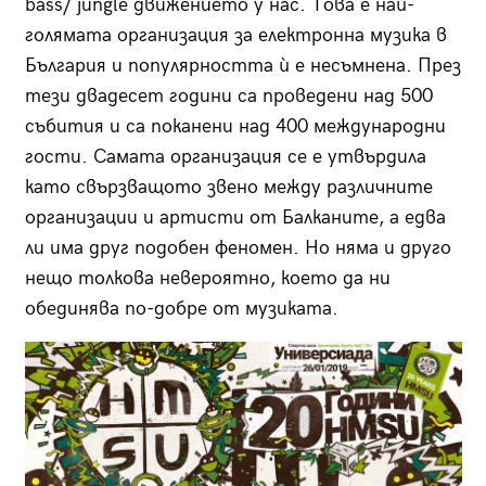
bass/ jungle движението у нас. Това е най-
голямата организация за електронна музика в
България и популярността ѝ е несъмнена. През
тези двадесет години са проведени над 500
събития и са поканени над 400 международни
гости. Самата организация се е утвърдила
като свързващото звено между различните
организации и артисти от Балканите, а едва
ли има друг подобен феномен. Но няма и друго
нещо толкова невероятно, което да ни
обединява по-добре от музиката.