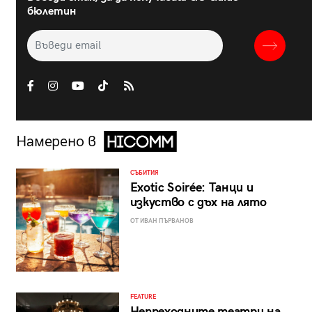
бюлетин
Намерено в
СЪБИТИЯ
Exotic Soirée: Танци и
изкуство с дъх на лято
ОТ ИВАН ПЪРВАНОВ
FEATURE
Непреходните театри на