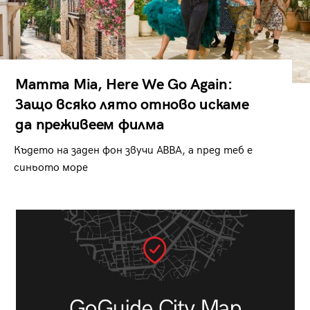
Mamma Mia, Here We Go Again:
Защо всяко лято отново искаме
да преживеем филма
Където на заден фон звучи ABBA, а пред теб е
синьото море