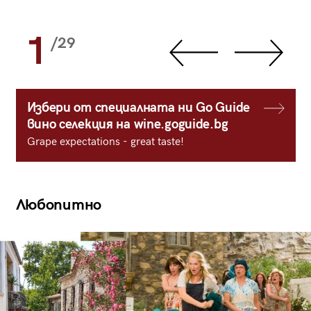
1
/29
Избери от специалната ни Go Guide
вино селекция на wine.goguide.bg
Grape expectations - great taste!
Любопитно