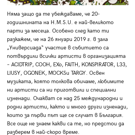
Няма защо да те убеждаваме, че 20-
годишнината на H.M.S.U. е най-великото
парти за месеца. Особено след като ти
разкажем, че на 26 януари 2019 г. в зала
„Универсиада“ участие в събитието са
потвърдили всички артисти в организацията
– ACIDTRIP, COOH, EXo, FAITH, KONSPIRATOR, L33,
LIUSY, OGONEK, MOCKSи TARGY. Освен
музиката, която толкова обичаме, любимите
ни артисти са ни приготвили и специални
изненади. Очакват се над 25 международни и
родни артисти, както и много други изненади,
които за първи път ще се случат в България.
Все още не знаем какви са те, но предстои да
разберем в най-скоро време.