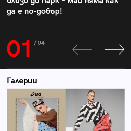
близо до парк – май няма как
да е по-добър!
01
/ 04
Галерии