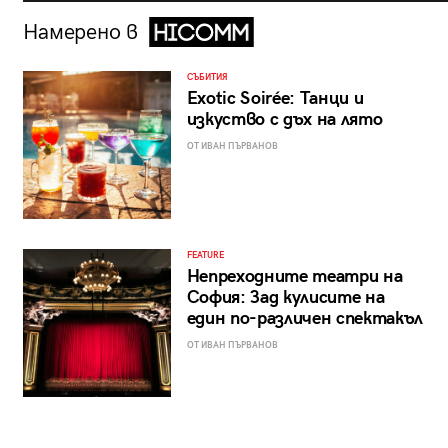
Намерено в
СЪБИТИЯ
Exotic Soirée: Танци и
изкуство с дъх на лято
ОТ ИВАН ПЪРВАНОВ
FEATURE
Непреходните театри на
София: Зад кулисите на
един по-различен спектакъл
ОТ ИВАН ПЪРВАНОВ