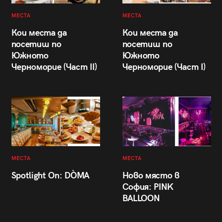
МЕСТА
МЕСТА
Кои места да
Кои места да
посетиш по
посетиш по
Южното
Южното
Черноморие (Част II)
Черноморие (Част I)
МЕСТА
МЕСТА
Spotlight On: DÒMA
Ново място в
София: PINK
BALLOON