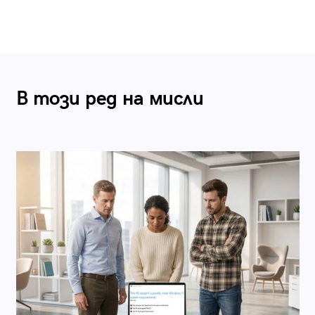
В този ред на мисли