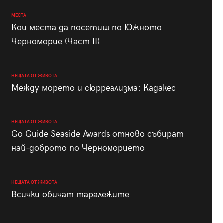
МЕСТА
Кои места да посетиш по Южното
Черноморие (Част II)
НЕЩАТА ОТ ЖИВОТА
Между морето и сюрреализма: Кадакес
НЕЩАТА ОТ ЖИВОТА
Go Guide Seaside Awards отново събират
най-доброто по Черноморието
НЕЩАТА ОТ ЖИВОТА
Всички обичат таралежите