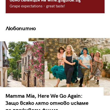
вино селекция на wine.goguide.bg
Grape expectations - great taste!
Любопитно
Mamma Mia, Here We Go Again:
Защо всяко лято отново искаме