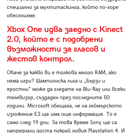
специално за мултитаскинга, който по-горе
обясхнихме.
Xbox One идва заедно с Kinect
2.0, който е с подобрени
възможности за гласов и
жестов контрол.
Обаче за какво ви е толкова много RAM, ако
няма игри? Шампионска лига и „Бързи и
яростни“ може да гледате на Blu-Ray или всеки
телевизор, създаден през последните 50
години. Microsoft обещаха, че на геймърското
изложение E3 ще има още информация. То е
само след 19 дни. За това време Sony ще са
напреднали доста покрай новия Playstation 4. И