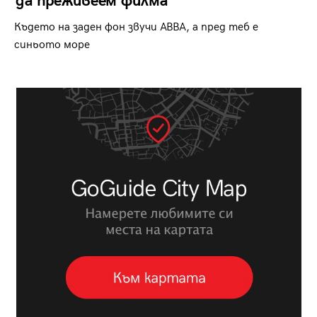
да преживеем филма
Където на заден фон звучи ABBA, а пред теб е
синьото море