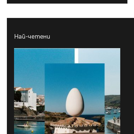
Най-четени