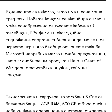
Изненадите са няколко, като има и една лоша
сред тях. Новата конзола се активира с глас и
може едновременно да гледате кабелна (!)
телевизия, PPV филми и ексклузивно
съдържание спортни събития. А да, може и да
играете игри. Ако въобще откриете такива…
Microsoft направиха малко и слаби презентации,
като ключовите им продукти Halo и Gears of
War дори отсъстваха. А уж е „гейминг“
конзола.
Технологията и хардуера, използвани в One са
впечатляващи – 8GB RAM, 500 GB твърд диск и
нова уникална операционна система, създадена