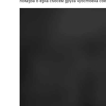
показва в една съвсем друга чувствена св