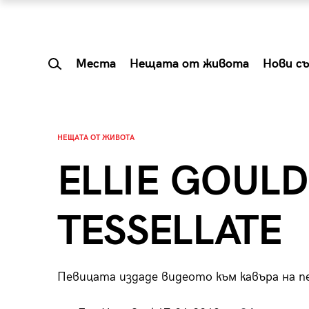
Места
Нещата от живота
Нови с
НЕЩАТА ОТ ЖИВОТА
ELLIE GOULD
TESSELLATE
Певицата издаде видеото към кавъра на пе
 Shareable:
Summer Prelude: ка
лги вечери и
започва лятото в 