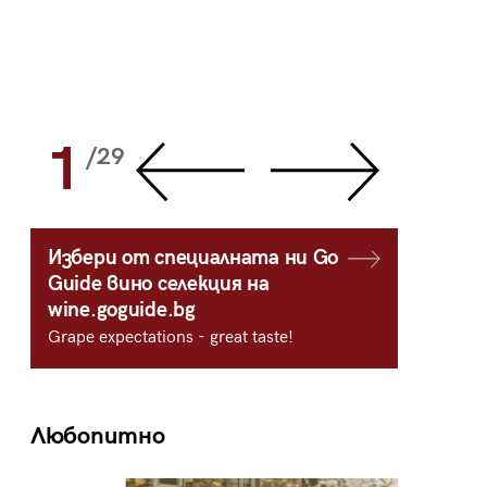
1
2
/29
/
Избери от специалната ни Go
Guide вино селекция на
wine.goguide.bg
Grape expectations - great taste!
Любопитно