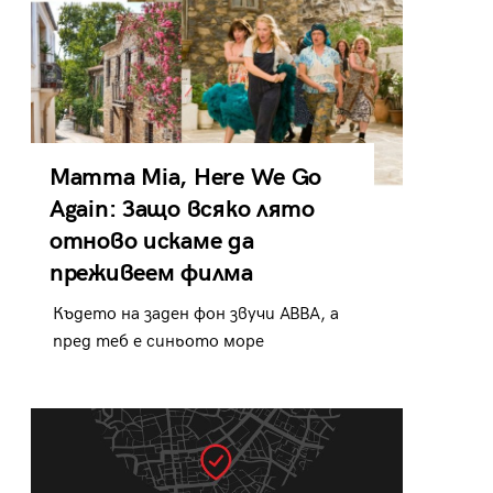
Mamma Mia, Here We Go
Again: Защо всяко лято
отново искаме да
преживеем филма
Където на заден фон звучи ABBA, а
пред теб е синьото море