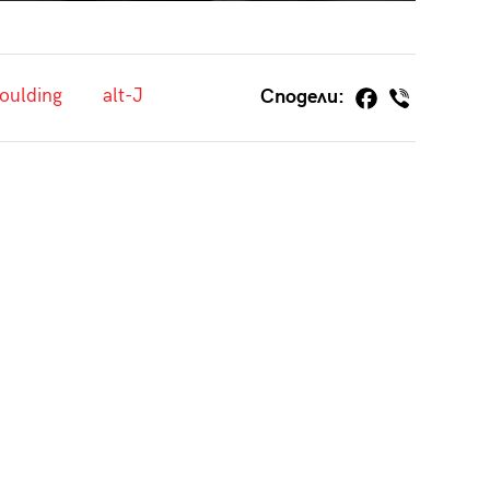
Goulding
alt-J
Сподели: