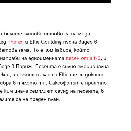
о-белите клипове отново са на мода,
лед
The xx
, и Еllie Goulding пусна видео в
етова гама. То е към кавъра, който
 направи на едноименната
песен от alt-J
, и
еде в Париж. Песента е силно емоционална
кси, а нежният глас на Ellie ще се докосне
фибра в тялото ти. Саксофонът е приятно
е към иначе семплият саунд на песента, в
алите са на преден план.