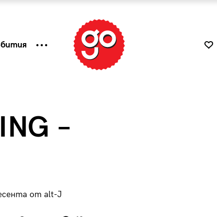
ъбития
ING –
сента от alt-J
к
Tender is the Wine – Какво
чаша
се пие на Лазурния бряг