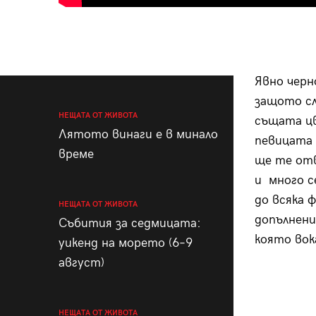
Явно черн
защото с
НЕЩАТА ОТ ЖИВОТА
същата цв
Лятото винаги е в минало
певицата
време
ще те отв
и много се
до всяка 
НЕЩАТА ОТ ЖИВОТА
допълнени
Събития за седмицата:
която вок
уикенд на морето (6–9
август)
НЕЩАТА ОТ ЖИВОТА