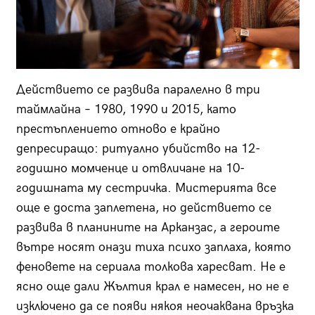
Действието се развива паралелно в три
таймлайна – 1980, 1990 и 2015, като
престъплението отново е крайно
депресиращо: ритуално убийство на 12-
годишно момченце и отвличане на 10-
годишната му сестричка. Мистерията все
още е доста заплетена, но действието се
развива в планините на Арканзас, а героите
вътре носят онази тиха психо заплаха, която
феновете на сериала толкова харесват. Не е
ясно още дали Жълтия крал е намесен, но не е
изключено да се появи някоя неочаквана връзка