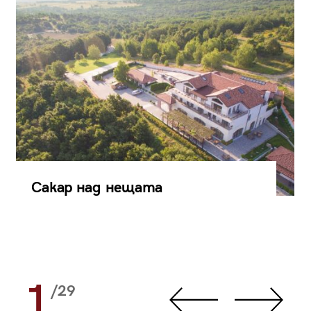
Сакар над нещата
1
/29