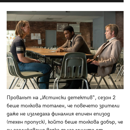
Провалът на „Истински детектив“, сезон 2
беше толкова тотален, че повечето зрители
даже не изгледаха финалния епичен епизод
(техен пропуск), който беше толкова добър, че