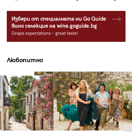
Избери от специалната ни Go Guide
вино селекция на wine.goguide.bg
Grape expectations - great taste!
Любопитно