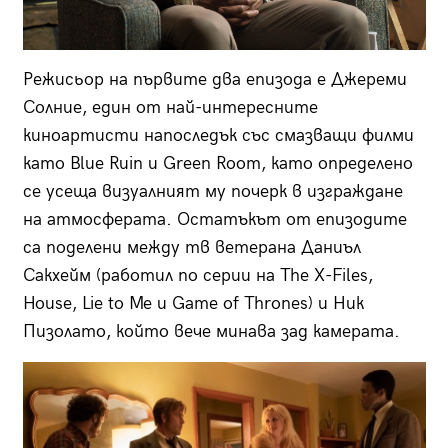
Режисьор на първите два епизода е Джереми
Солние, един от най-интересните
киноартисти напоследък със смазващи филми
като Blue Ruin и Green Room, като определено
се усеща визуалният му почерк в изграждане
на атмосферата. Остатъкът от епизодите
са поделени между тв ветерана Даниъл
Сакхейм (работил по серии на The X-Files,
House, Lie to Me и Game of Thrones) и Ник
Пизолато, който вече минава зад камерата.