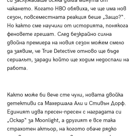
си заслужаваше всяка дълга минута от
чакането. Когато HBO обявиха, че ще има нов
сезон, повсеместната реакция беше „Защо?“.
Но както сме научили от историята, понякога
феновете грешат. След безкрайно силна
двойна премиера на новия сезон можем смело
да заявим, че True Detective отново ще бъде
сериалът, заради който ще ходим недоспали на
работа.
Както може би вече сте чули, новата двойка
детективи са Махершала Али и Стивън Дорф.
Единият идва пресен-пресен с наградата си
„Оскар“ за Moonlight, а другият е все така
страхотен актьор, на когото обаче рядко