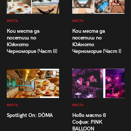
МЕСТА
МЕСТА
Кои места да
Кои места да
посетиш по
посетиш по
Южното
Южното
Черноморие (Част II)
Черноморие (Част I)
МЕСТА
МЕСТА
Spotlight On: DÒMA
Ново място в
София: PINK
BALLOON