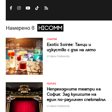
Намерено в
СЪБИТИЯ
Exotic Soirée: Танци и
изкуство с дъх на лято
ОТ ИВАН ПЪРВАНОВ
FEATURE
Непреходните театри на
София: Зад кулисите на
един по-различен спектакъл
ОТ ИВАН ПЪРВАНОВ