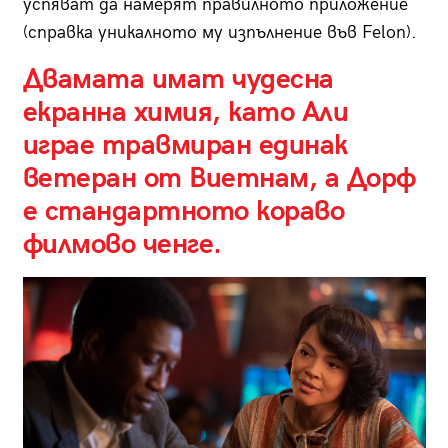
успяват да намерят правилното приложение
(справка уникалното му изпълнение във Felon).
Двамата имат чудесна
екранна химия, като Али
играе травмиран единак
ветеран от Виетнам, а Дорф
е стандартното кораво
филмово ченге.