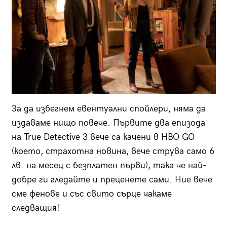
За да избегнем евентуални спойлери, няма да
издаваме нищо повече. Първите два епизода
на True Detective 3 вече са качени в HBO GO
(което, страхотна новина, вече струва само 6
лв. на месец с безплатен първи), така че най-
добре ги гледайте и преценете сами. Ние вече
сме фенове и със свито сърце чакаме
следващия!