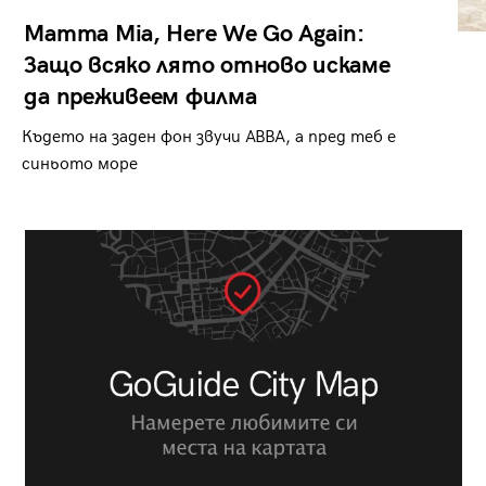
Mamma Mia, Here We Go Again:
Защо всяко лято отново искаме
да преживеем филма
Където на заден фон звучи ABBA, а пред теб е
синьото море