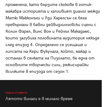
променена, като бързите скокове в готик-
макабра историята и хапливият диалог между
Матю Макконъхи и Уди Харелсън се бяха
превърнали в бавни дейвидлинчовски сцени с
Колин Фарел, Винс Вон и Рейчъл Макадамс,
които загубиха половината аудитория някъде
след епизод 4. Определено се усещаше и
липсата на Кери Фукунага, който, макар и
останал в сянката на Пизолато, бе една от
основните творчески сили, режисирайки
всичките 8 епизода от сезон 1.
НЕЩАТА ОТ ЖИВОТА
Лятото винаги е в минало време