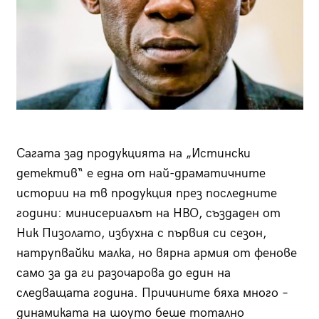
Сагата зад продукцията на „Истински
детектив“ е една от най-драматичните
истории на тв продукция през последните
години: минисериалът на HBO, създаден от
Ник Пизолато, избухна с първия си сезон,
натрупвайки малка, но вярна армия от фенове
само за да ги разочарова до един на
следващата година. Причините бяха много –
динамиката на шоуто беше тотално