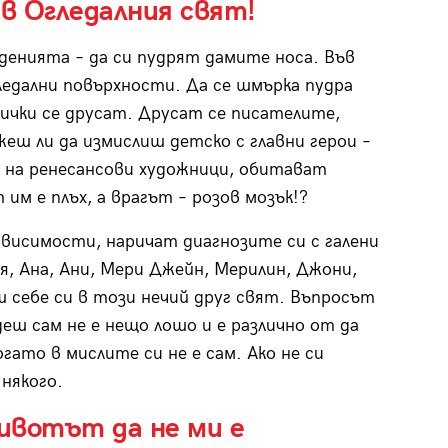
 в Огледалния свят!
денията – да си пудрят дамите носа. Във
ледални повърхности. Да се шмърка пудра
ички се друсат. Друсат се писателите,
еш ли да измислиш детско с главни герои –
 на ренесансови художници, обитават
 им е плъх, а врагът – розов мозък!?
исимости, наричат диагнозите си с галени
я, Ана, Ани, Мери Джейн, Мерилин, Джони,
себе си в този нечий друг свят. Въпросът
деш сам не е нещо лошо и е различно от да
гато в мислите си не е сам. Ако не си
някого.
Животът да не ми е