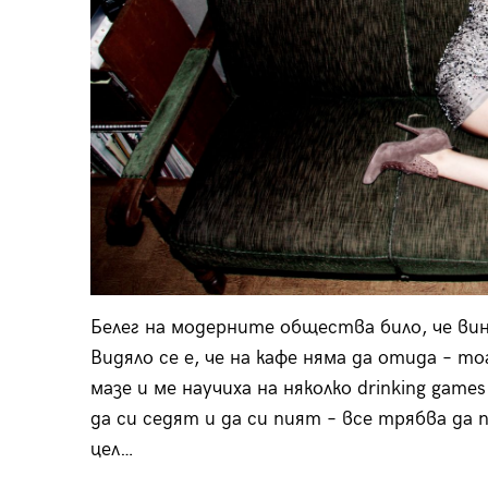
Белег на модерните общества било, че вин
Видяло се е, че на кафе няма да отида – 
мазе и ме научиха на няколко drinking gam
да си седят и да си пият – все трябва да
цел…