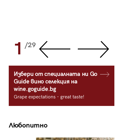
1
2
/29
/
Избери от специалната ни Go
Guide вино селекция на
wine.goguide.bg
Grape expectations - great taste!
Любопитно