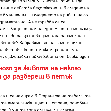
ротко да го залепим. Инстинктът ни за
шение действа безотказно: и в гледане на
се вманиачим – и гледането на рибки ще го
драматично. А не трябва да се
аме. Защо стоим на едно място и мислим за
 по света, за това дали има паралелни и
ветове? Забравяме, че наоколо е пълно с
и светове, които можем да пипнем и
, извличайки най-хубавото от всеки един.
ого за живота на някого
 да разбереш в петък
иса и се намирам в Страната на табелките.
те американски щати – страна, основана
ора. Умните хора слагали ли, слагали