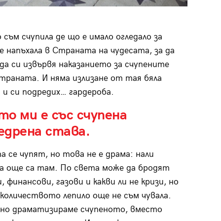
 съм счупила де що е имало огледало за
е напъхала в Страната на чудесата, за да
да си извървя наказанието за счупените
страната. И няма излизане от тая бяла
 и си подредих… гардероба.
о ми е със счупена
едрена става.
а се чупят, но това не е драма: нали
 още са там. По света може да бродят
 финансови, газови и какви ли не кризи, но
в количеството лепило още не съм чувала.
но драматизираме счупеното, вместо