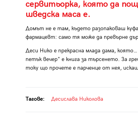
сервитьорка, която да пощ
шведска маса е.
Домът не е там, където разопаковаш куфа
фармацевт: само тя може да превърне дъ
Деси Нико е прекрасна млада дама, която… 
петък вечер" е книга за търсенето. За гр
току що прочете е парченце от нея, иска
Тагове:
Десислава Николова