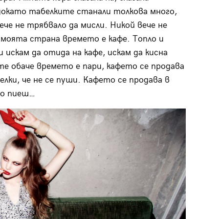
докато табелките станали толкова много,
вече не трябвало да мисли. Никой вече не
 моята страна времето е кафе. Топло и
 и искам да отида на кафе, искам да кисна
те обаче времето е пари, кафето се продава
елки, че не се пуши. Кафето се продава в
го пиеш…