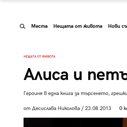
Места
Нещата от живота
Нови с
НЕЩАТА ОТ ЖИВОТА
Алиса и пет
Героиня в една книга за търсенето, греш
от Десислава Николова / 23.08.2013
0 
 Shareable:
Summer Prelude: ка
лги вечери и
започва лятото в 