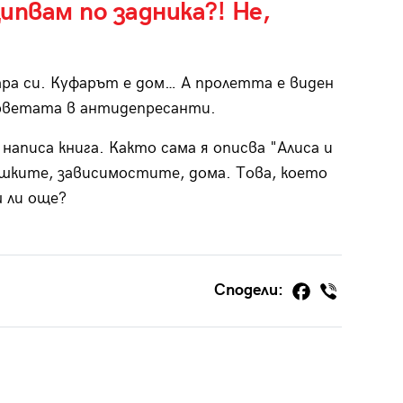
ипвам по задника?! Не,
ра си. Куфарът е дом… А пролетта е виден
рветата в антидепресанти.
написа книга. Както сама я описва "Алиса и
ешките, зависимостите, дома. Това, което
ш ли ощe?
Сподели: