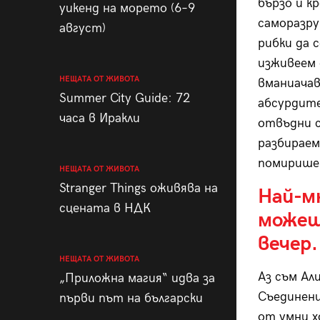
бързо и к
уикенд на морето (6–9
саморазру
август)
рибки да 
изживеем 
НЕЩАТА ОТ ЖИВОТА
вманиачав
Summer City Guide: 72
абсурдите
часа в Иракли
отвъдни с
разбираем
помиришем
НЕЩАТА ОТ ЖИВОТА
Stranger Things оживява на
Най-мн
сцената в НДК
можеш
вечер.
НЕЩАТА ОТ ЖИВОТА
Аз съм Ал
„Приложна магия“ идва за
Съединени
първи път на български
от умни х