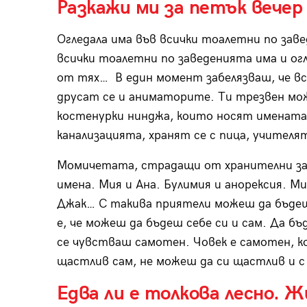
Разкажи ми за петък вечер
Огледала има във всички тоалетни по заве
всички тоалетни по заведенията има и ог
от тях… В един момент забелязваш, че вс
друсат се и аниматорите. Ти трезвен мож
костенурки нинджа, които носят имената
канализацията, хранят се с пица, учителят
Момичетата, страдащи от хранителни зав
имена. Мия и Ана. Булимия и анорексия. Ми
Джак… С такива приятели можеш да бъдеш 
е, че можеш да бъдеш себе си и сам. Да бъ
се чувстваш самотен. Човек е самотен, ко
щастлив сам, не можеш да си щастлив и с 
Едва ли е толкова лесно. 