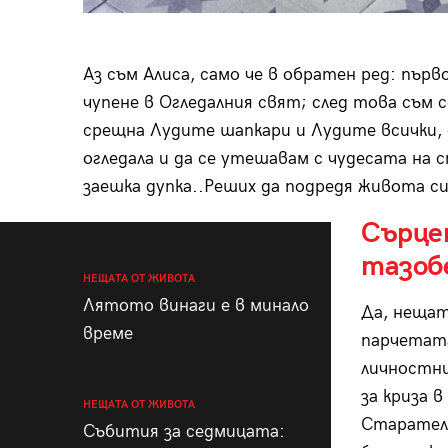
Аз съм Алиса, само че в обратен ред: първо
чупене в Огледалния свят; след това съм с
срещна Лудите шапкари и Лудите всички, 
огледала и да се утешавам с чудесата на 
заешка дупка..Реших да подредя живота си
Сърцет
тазоб
НЕЩАТА ОТ ЖИВОТА
Лятото винаги е в минало
Да, нещат
време
парчетата
личностни,
за криза 
НЕЩАТА ОТ ЖИВОТА
Старател
Събития за седмицата: