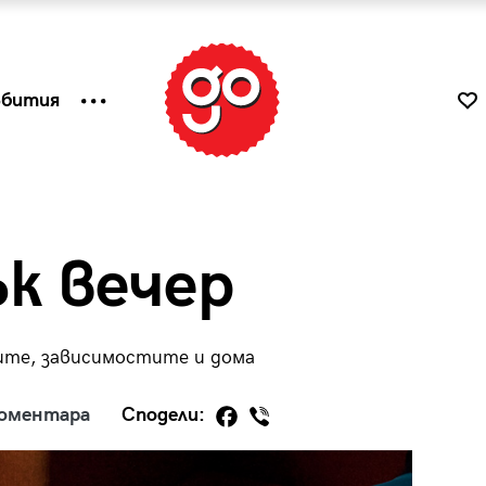
ъбития
ък вечер
ките, зависимостите и дома
коментара
Сподели:
к
Tender is the Wine – Какво
чаша
се пие на Лазурния бряг