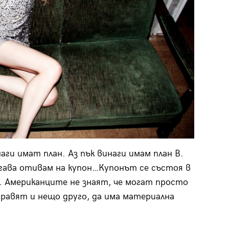
аги имат план. Аз пък винаги имам план B.
тогава отивам на купон…Купонът се състоя в
es. Американците не знаят, че могат просто
 правят и нещо друго, да има материална