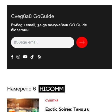
Следвай GoGuide
Въведи email, за да получаваш GO Guide
бюлетин
Намерено в
СЪБИТИЯ
Exotic Soirée: Танци и