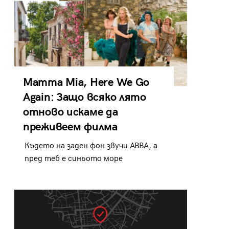
Mamma Mia, Here We Go
Again: Защо всяко лято
отново искаме да
преживеем филма
Където на заден фон звучи ABBA, а
пред теб е синьото море