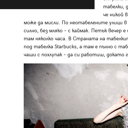
табелки, 
че никой 
може да мисли. По неотабелените улици в
силно, без мляко – с каймак. Петък вечер е
там няколко часа. В Страната на табелки
под табелка Starbucks, а там е пълно с таб
чаши с похлупак – да си работиш, докато 