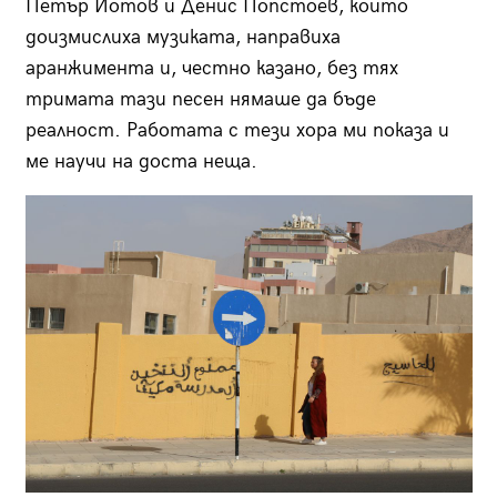
Петър Йотов и Денис Попстоев, които
доизмислиха музиката, направиха
аранжимента и, честно казано, без тях
тримата тази песен нямаше да бъде
реалност. Работата с тези хора ми показа и
ме научи на доста неща.