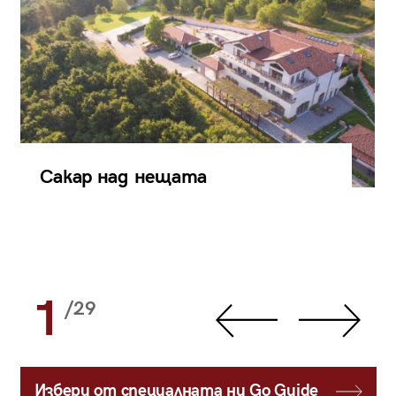
Сакар над нещата
1
/29
Избери от специалната ни Go Guide