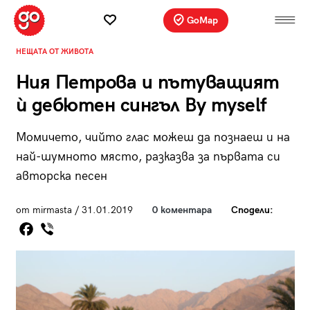
GoMap
НЕЩАТА ОТ ЖИВОТА
Ния Петрова и пътуващият
ѝ дебютен сингъл By myself
Момичето, чийто глас можеш да познаеш и на
най-шумното място, разказва за първата си
авторска песен
от mirmasta / 31.01.2019
0 коментара
Сподели: