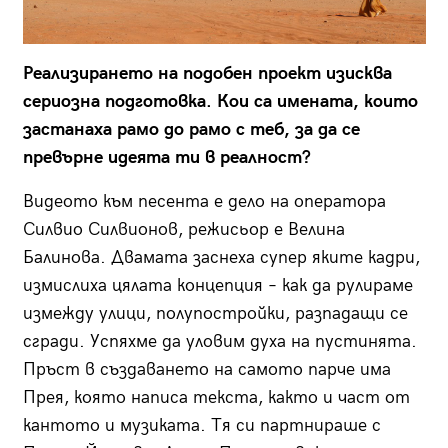
Реализирането на подобен проект изисква
сериозна подготовка. Кои са имената, които
застанаха рамо до рамо с теб, за да се
превърне идеята ти в реалност?
Видеото към песента е дело на оператора
Силвио Силвионов, режисьор е Велина
Балинова. Двамата заснеха супер яките кадри,
измислиха цялата концепция – как да рулираме
измежду улици, полупостройки, разпадащи се
сгради. Успяхме да уловим духа на пустинята.
Пръст в създаването на самото парче има
Прея, която написа текста, както и част от
кантото и музиката. Тя си партнираше с