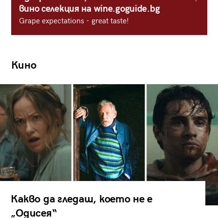
вино селекция на wine.goguide.bg
Grape expectations - great taste!
Кино
Какво да гледаш, което не е
„Одисея“