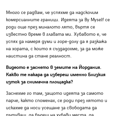
Много се радвам, че успяхме да надскочим
комерсиалните граници. Идеята за By Myself се
роди още през миналото лято, въртя се
известно време в главата ми. Хубавото е, че
успях да намеря думи и горе-долу да я разкажа
на хората, с които я създадохме, за да може
наистина да стане реалност.
Видеото е заснето в земите на Йордания.
Какво те накара да избереш именно Близкия
изток за снимачна площадка?
Заснехме го там, защото идеята за самото
парче, както споменах, се роди през лятото и
искахме да носи усещане за свободата да
пътуваш, да бъдеш на хубави места, да