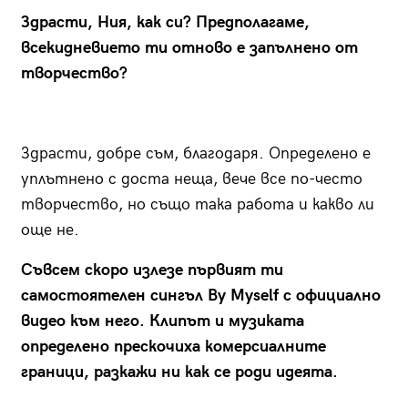
Здрасти, Ния, как си? Предполагаме,
всекидневието ти отново е запълнено от
творчество?
Здрасти, добре съм, благодаря. Определено е
уплътнено с доста неща, вече все по-често
творчество, но също така работа и какво ли
още не.
Съвсем скоро излезе първият ти
самостоятелен сингъл By Myself с официално
видео към него. Клипът и музиката
определено прескочиха комерсиалните
граници, разкажи ни как се роди идеята.