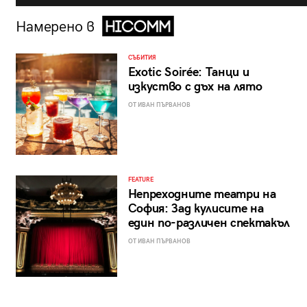
Намерено в
СЪБИТИЯ
Exotic Soirée: Танци и
изкуство с дъх на лято
ОТ ИВАН ПЪРВАНОВ
FEATURE
Непреходните театри на
София: Зад кулисите на
един по-различен спектакъл
ОТ ИВАН ПЪРВАНОВ