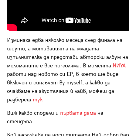
Изминаха едва няколко месеца след финала на
шоуто, a мотивацията на младата
изпълнителка да представи авторски албум на
меломаните е все по-голяма. В момента
NИYA
работи над новото си EP, в което ще бъде
включен и сингълът By myself, а какво да
очакваме на акустичния ѝ лайв, можеш да
разбереш
тук
Виж какво сподели и
първата дама
на
стендъпа.
Кой заслужава да носи титлата Най-добър бар