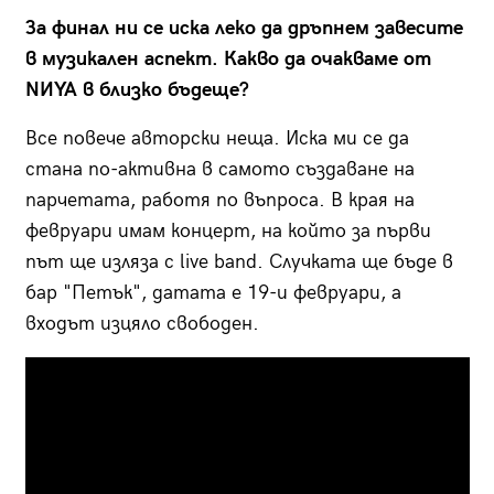
За финал ни се иска леко да дръпнем завесите
в музикален аспект. Какво да очакваме от
NИYA в близко бъдеще?
Все повече авторски неща. Иска ми се да
стана по-активна в самото създаване на
парчетата, работя по въпроса. В края на
февруари имам концерт, на който за първи
път ще изляза с live band. Случката ще бъде в
бар "Петък", датата е 19-и февруари, а
входът изцяло свободен.