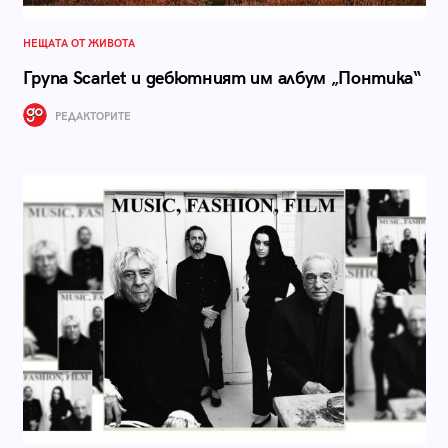
НЕЩАТА ОТ ЖИВОТА
Група Scarlet и дебютният им албум „Понтика“
РЕДАКТОРИТЕ