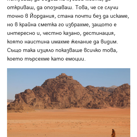
откриваш, да опознаваш. Това, че се случи
точно в Йордания, стана почти без да искаме,
но в крайна сметка го избрахме, защото е
интересно и, честно казано, дестинация,
която наистина имахме желание да видим.
Също така изцяло показваше всичко това,
което търсехме като емоции.