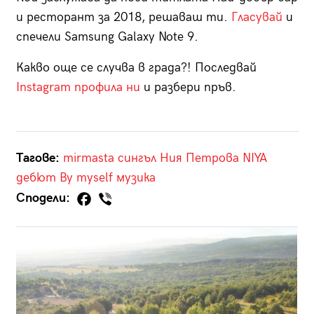
и ресторант за 2018, решаваш ти.
Гласувай
и
спечели Samsung Galaxy Note 9.
Какво още се случва в града?! Последвай
Instagram профила ни
и разбери пръв.
Тагове:
mirmasta
сингъл
Ния Петрова
NIYA
дебют
By myself
музика
Сподели: