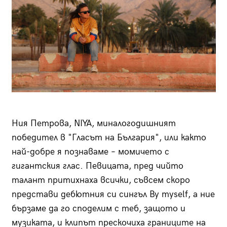
Ния Петрова, NIYA, миналогодишният
победител в "Гласът на България", или както
най-добре я познаваме – момичето с
гигантския глас. Певицата, пред чийто
талант притихнаха всички, съвсем скоро
представи дебютния си сингъл By myself, а ние
бързаме да го споделим с теб, защото и
музиката, и клипът прескочиха границите на