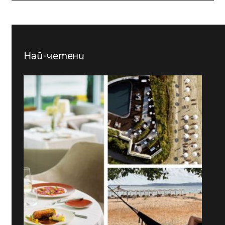
Най-четени