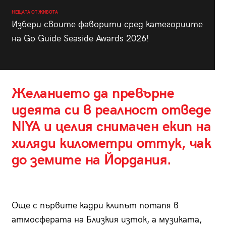
НЕЩАТА ОТ ЖИВОТА
Избери своите фаворити сред категориите
на Go Guide Seaside Awards 2026!
Желанието да превърне
идеята си в реалност отведе
NIYA и целия снимачен екип на
хиляди километри оттук, чак
до земите на Йордания.
Още с първите кадри клипът потапя в
атмосферата на Близкия изток, а музиката,