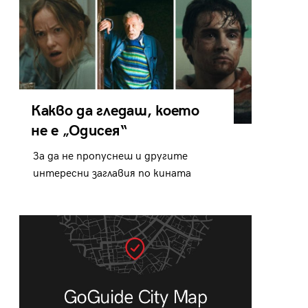
Какво да гледаш, което
не е „Одисея“
За да не пропуснеш и другите
интересни заглавия по кината