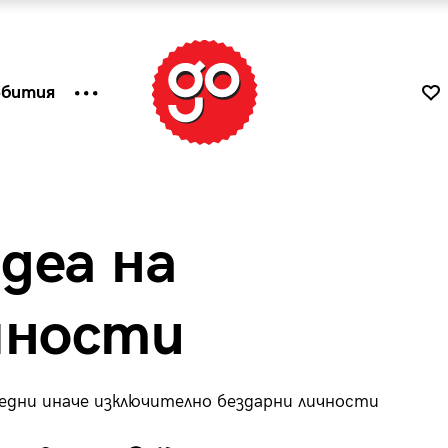
ъбития
идеа на
чности
едни иначе изключително бездарни личности
к
Tender is the Wine – Какво
чаша
се пие на Лазурния бряг