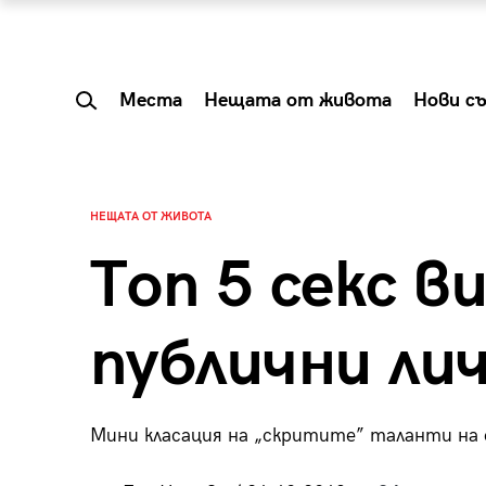
Места
Нещата от живота
Нови с
НЕЩАТА ОТ ЖИВОТА
Топ 5 секс в
публични ли
Мини класация на „скритите” таланти на 
 Shareable:
Summer Prelude: ка
лги вечери и
започва лятото в 