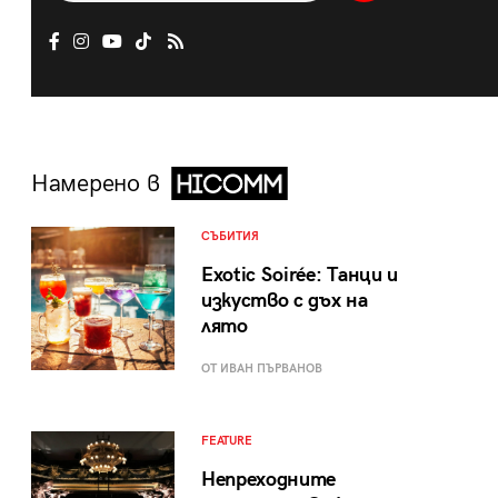
Намерено в
СЪБИТИЯ
Exotic Soirée: Танци и
изкуство с дъх на
лято
ОТ ИВАН ПЪРВАНОВ
FEATURE
Непреходните