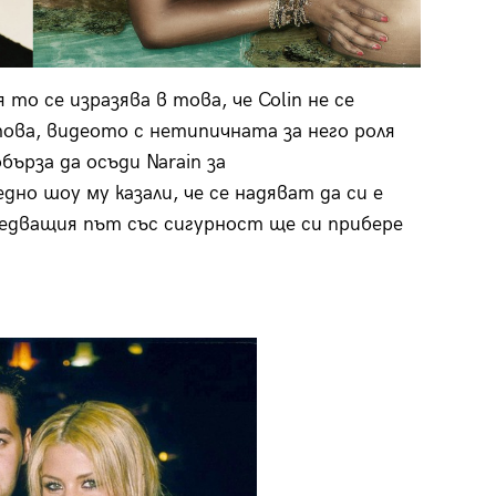
 то се изразява в това, че Colin не се
това, видеото с нетипичната за него роля
ърза да осъди Narain за
но шоу му казали, че се надяват да си е
ледващия път със сигурност ще си прибере