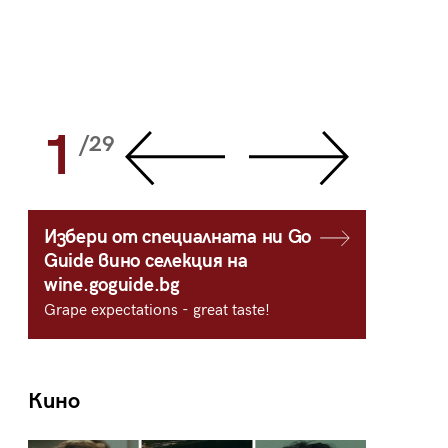
1
2
/29
/
Избери от специалната ни Go
Guide вино селекция на
wine.goguide.bg
Grape expectations - great taste!
Кино