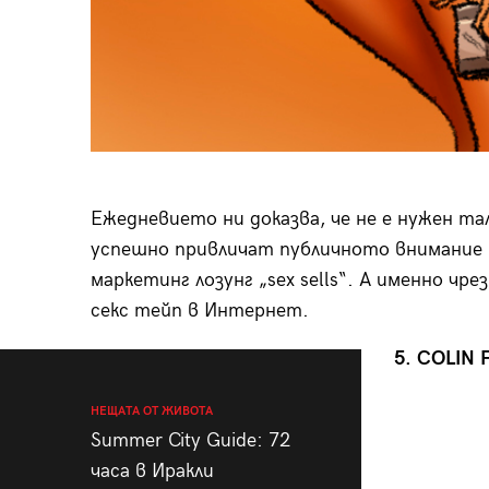
Ежедневието ни доказва, че не е нужен та
успешно привличат публичното внимание въ
маркетинг лозунг „sex sells“. А именно чр
секс тейп в Интернет.
5. COLIN 
НЕЩАТА ОТ ЖИВОТА
Summer City Guide: 72
часа в Иракли