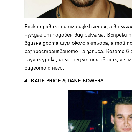
Всяко правило си има изключения, а в случая
нуждае от подобен вид реклама. Въпреки 
вдигна доста шум около актьора, а той поб
разпространяването на записа. Когато в ед
научил урока, ирландецът отговорил, че с
видеото с него.
4. KATIE PRICE & DANE BOWERS