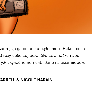
лант, за да станеш известен. Някои хора
рху себе си, ослаяйки се а най-стария
ез уж случайното появяване на аматьорски
FARRELL & NICOLE NARAIN