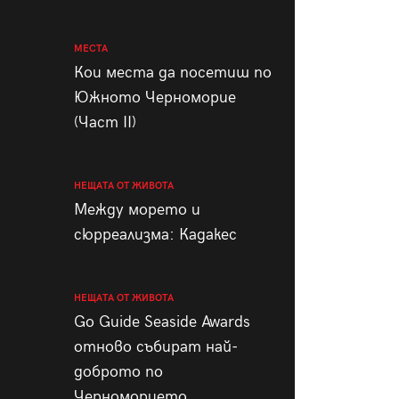
МЕСТА
Кои места да посетиш по
Южното Черноморие
(Част II)
НЕЩАТА ОТ ЖИВОТА
Между морето и
сюрреализма: Кадакес
НЕЩАТА ОТ ЖИВОТА
Go Guide Seaside Awards
отново събират най-
доброто по
Черноморието