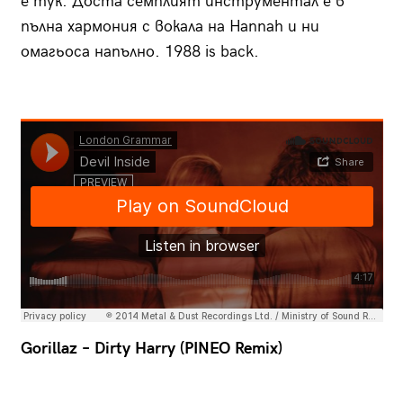
е тук. Доста семплият инструментал е в
пълна хармония с вокала на Hannah и ни
омагьоса напълно. 1988 is back.
Gorillaz – Dirty Harry (PINEO Remix)