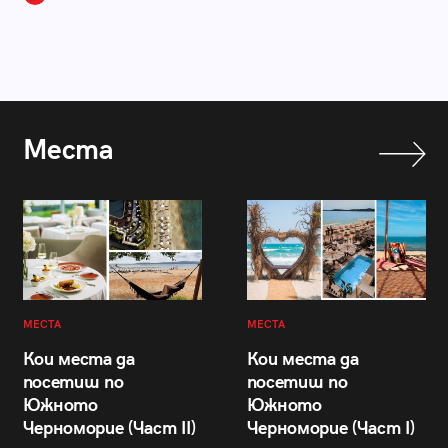
Места
МЕСТА
МЕСТА
Кои места да
Кои места да
посетиш по
посетиш по
Южното
Южното
Черноморие (Част II)
Черноморие (Част I)