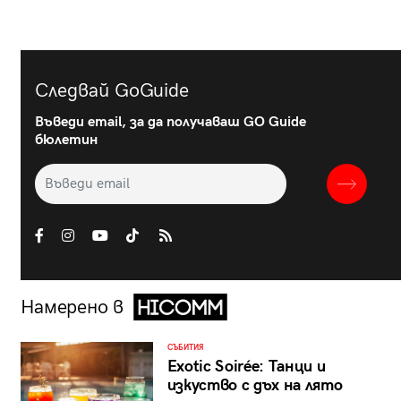
Следвай GoGuide
Въведи email, за да получаваш GO Guide
бюлетин
Намерено в
СЪБИТИЯ
Exotic Soirée: Танци и
изкуство с дъх на лято