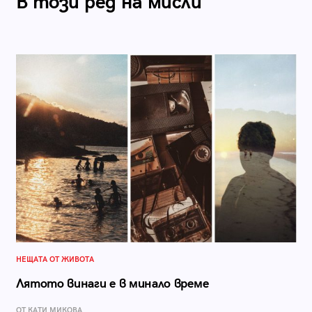
В този ред на мисли
НЕЩАТА ОТ ЖИВОТА
Лятото винаги е в минало време
ОТ КАТИ МИКОВА