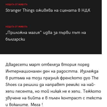
НЕЩАТА ОТ ЖИВОТА
Stranger Things оживява на сцената в НДК
НЕЩАТА ОТ ЖИВОТА
„Приложна магия“ идва за първи път на
български
Двадесети март отбеляза втория поред
Интернационален ден на радостта. Изглежда
в ритъма на този празник френското дуо The
Shoes са решили да направят ремикс на най-
хепи песента, но той никак не е хепи. Тежкото
звучене на бийта е в пълен контраст с текста
и вокалите. Мега !