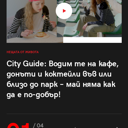
НЕЩАТА ОТ ЖИВОТА
City Guide: Водим те на кафе,
донъти и коктейли във или
близо до парк – май няма как
да е по-добър!
/ 04