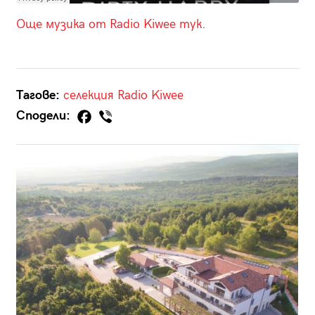
Още музика от Radio Kiwee тук.
Тагове:
селекция
Radio Kiwee
Сподели: