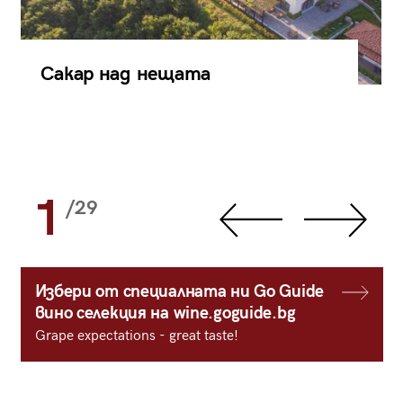
Сакар над нещата
1
/29
Избери от специалната ни Go Guide
вино селекция на wine.goguide.bg
Grape expectations - great taste!