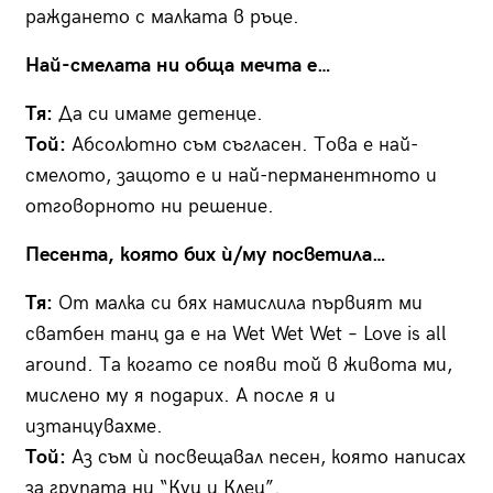
раждането с малката в ръце.
Най-смелата ни обща мечта е…
Тя:
Да си имаме детенце.
Той:
Абсолютно съм съгласен. Това е най-
смелото, защото е и най-перманентното и
отговорното ни решение.
Песента, която бих ѝ/му посветила…
Тя:
От малка си бях намислила първият ми
сватбен танц да е на Wet Wet Wet – Love is all
around. Та когато се появи той в живота ми,
мислено му я подарих. А после я и
изтанцувахме.
Той:
Аз съм ѝ посвещавал песен, която написах
за групата ни “Куц и Клец”.