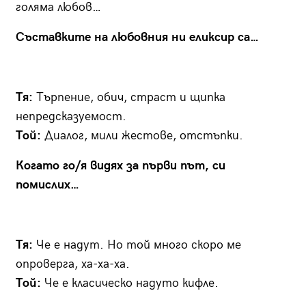
голяма любов…
Съставките на любовния ни еликсир са…
Тя:
Търпение, обич, страст и щипка
непредсказуемост.
Той:
Диалог, мили жестове, отстъпки.
Когато го/я видях за първи път, си
помислих…
Тя:
Че е надут. Но той много скоро ме
опроверга, ха-ха-ха.
Той:
Че е класическо надуто кифле.