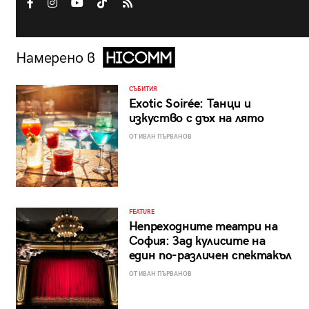
Намерено в
СЪБИТИЯ
Exotic Soirée: Танци и
изкуство с дъх на лято
ОТ ИВАН ПЪРВАНОВ
FEATURE
Непреходните театри на
София: Зад кулисите на
един по-различен спектакъл
ОТ ИВАН ПЪРВАНОВ