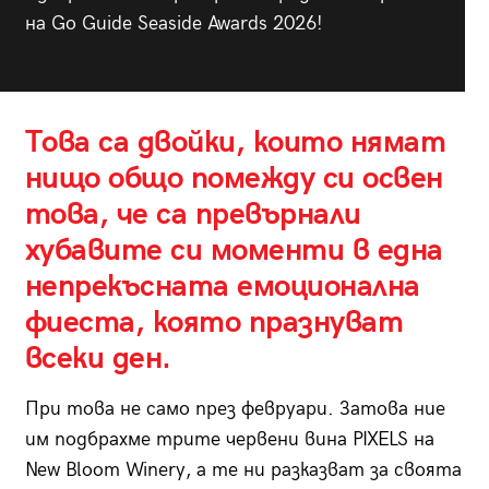
на Go Guide Seaside Awards 2026!
Това са двойки, които нямат
нищо общо помежду си освен
това, че са превърнали
хубавите си моменти в една
непрекъсната емоционална
фиеста, която празнуват
всеки ден.
При това не само през февруари. Затова ние
им подбрахме трите червени вина PIXELS на
New Bloom Winery, а те ни разказват за своята