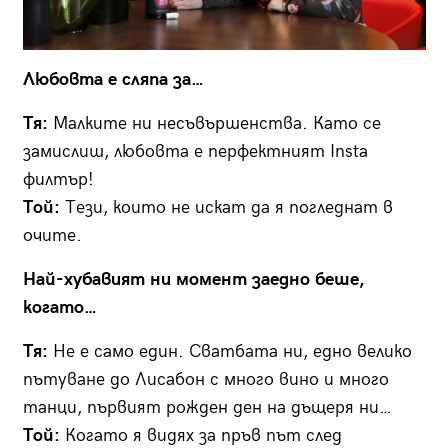
Любовта е сляпа за…
Тя:
Малките ни несъвършенства. Като се
замислиш, любовта е перфектният Insta
филтър!
Той:
Тези, които не искат да я погледнат в
очите.
Най-хубавият ни момент заедно беше,
когато…
Тя:
Не е само един. Сватбата ни, едно велико
пътуване до Лисабон с много вино и много
танци, първият рожден ден на дъщеря ни…
Той:
Когато я видях за пръв път след