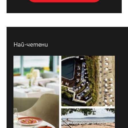
Най-четени