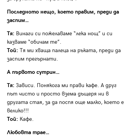
Последното нещо, което правим, преди да
заспим…
Тя:
Винаги си пожелаваме “лека нощ” и си
казваме “обичам те”.
Той:
Тя ми хваща палеца на ръката, преди да
заспим прегърнати.
А първото сутрин…
Тя:
Зависи. Понякога ми прави кафе. А друг
път чисто и просто взема дъщеря ни в
другата стая, за да поспя още малко, което е
велико!!!
Той:
Кафе.
Любовта трае…