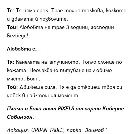
Тя:
Тя няма срок. Трае точно толкова, колкото
и двамата ѝ позволите.
Той:
Любовта не трае 3 години, господин
Бегбеде!
Любовта е…
Тя:
Канелата на капучиното. Топло слънце по
кожата. Неочаквано пътуване на любимо
място. Боян.
Той:
Движеща сила. Тя е да откриеш твоя си
човек в най-точния момент.
Плами и Боян пият PIXELS от сорта Каберне
Совиньон.
Локация: URBAN TABLE, парка "Заимов''