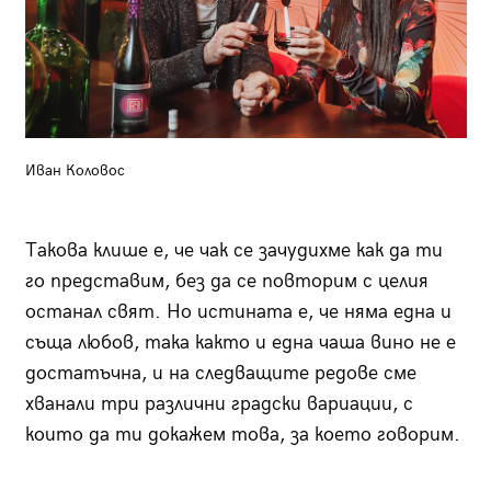
Иван Коловос
Такова клише е, че чак се зачудихме как да ти
го представим, без да се повторим с целия
останал свят. Но истината е, че няма една и
съща любов, така както и една чаша вино не е
достатъчна, и на следващите редове сме
хванали три различни градски вариации, с
които да ти докажем това, за което говорим.