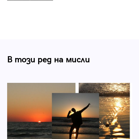
В този ред на мисли