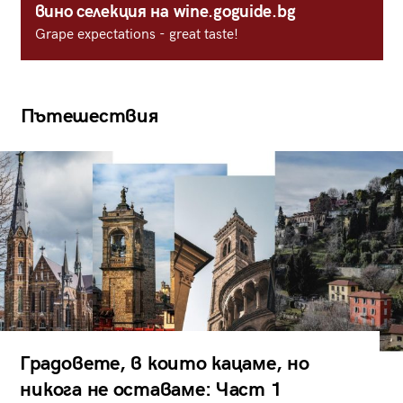
вино селекция на wine.goguide.bg
Grape expectations - great taste!
Пътешествия
Градовете, в които кацаме, но
никога не оставаме: Част 1