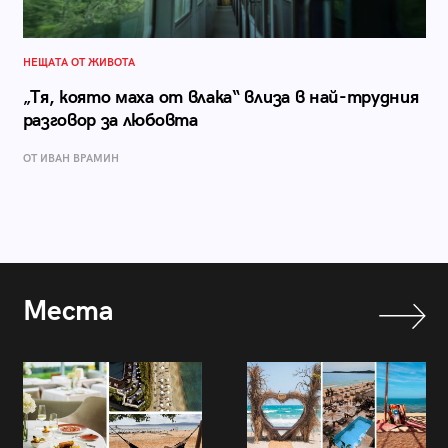
НЕЩАТА ОТ ЖИВОТА
„Тя, която маха от влака“ влиза в най-трудния
разговор за любовта
ОТ ИВАН ВРАМИН
Места