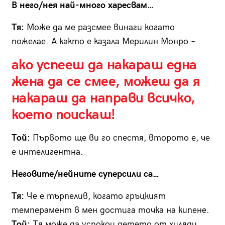
В него/нея най-много харесвам…
Тя:
Може да ме разсмее винаги когато
пожелае. А както е казала Мерилин Монро –
ако успееш да накараш една
жена да се смее, можеш да я
накараш да направи всичко,
което поискаш!
Той:
Първото ще ви го спестя, второто е, че
е интелигентна.
Неговите/нейните суперсили са…
Тя:
Че е търпелив, когато гръцкият
темперамент в мен достига точка на кипене.
Той:
Тя може да успокои детето от хиляди