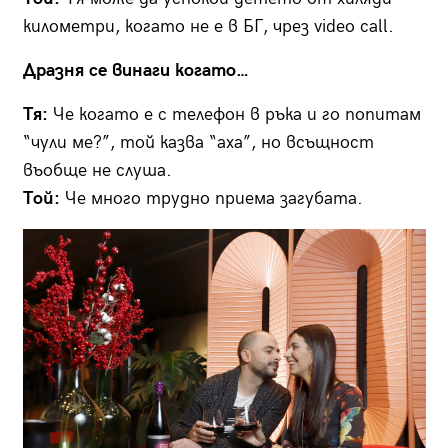
километри, когато не е в БГ, чрез video call.
Дразня се винаги когато…
Тя:
Че когато е с телефон в ръка и го попитам
“чули ме?”, той казва “аха”, но всъщност
въобще не слуша.
Той:
Че много трудно приема загубата.