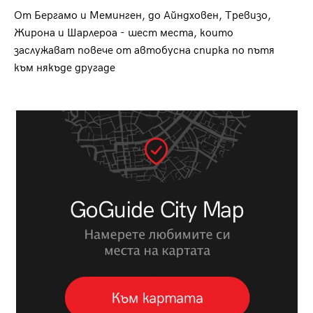
От Бергамо и Меминген, до Айндховен, Тревизо,
Жирона и Шарлероа - шест места, които
заслужават повече от автобусна спирка по пътя
към някъде другаде