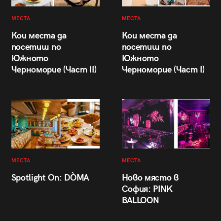
МЕСТА
МЕСТА
Кои места да
Кои места да
посетиш по
посетиш по
Южното
Южното
Черноморие (Част II)
Черноморие (Част I)
МЕСТА
МЕСТА
Spotlight On: DÒMA
Ново място в
София: PINK
BALLOON