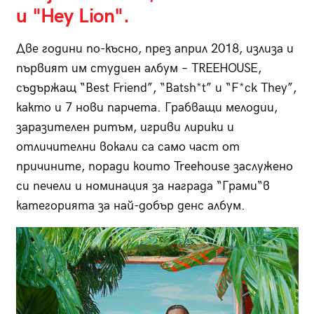
и "Hey Lion".
Две години по-късно, през април 2018, излиза и
първият им студиен албум – TREEHOUSE,
съдържащ “Best Friend”, “Batsh*t” и “F*ck They”,
както и 7 нови парчета. Грабващи мелодии,
заразителен ритъм, игриви лирики и
отличителни вокали са само част от
причините, поради които Treehouse заслужено
си печели и номинация за награда “Грами“в
категорията за най-добър денс албум.