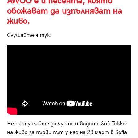
AWOO е и песента, която
обожават да изпълняват на
живо.
Слушайте я тук:
Не пропускайте да чуете и видите Sofi Tukker
на живо за първи път у нас на 28 март в Sofia