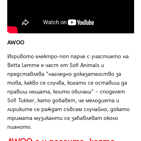
AWOO
Игривото електро-поп парче с участието на
Betta Lemme e част от Sofi Animals и
представлява “нагледно доказателство за
това, какво се случва, когато се оставиш да
правиш нещата, които обичаш” – споделят
Sofi Tukker, като добавят, че мелодията и
лириките се раждат съвсем случайно, докато
тримата музиканти се забавляват около
пианото.