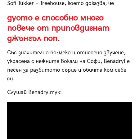
Sofi Tukker – Treehouse, което доказва, че
дуото е способно много
повече от приповдигнат
джънгъл поп.
Със значително по-меко и отнесено звучене,
украсена с нежните вокали на Софи, Benadryl e
песен за разбитото сърце и обичта към себе
си.
Слушай Benadrylтук: