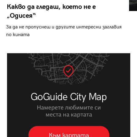
Какво да гледаш, което не е
„Одисея“
За да не пропуснеш и другите интересни заглавия
по кината