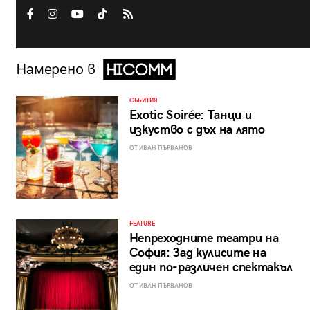
Намерено в
СЪБИТИЯ
Exotic Soirée: Танци и
изкуство с дъх на лято
ОТ ИВАН ПЪРВАНОВ
FEATURE
Непреходните театри на
София: Зад кулисите на
един по-различен спектакъл
ОТ ИВАН ПЪРВАНОВ