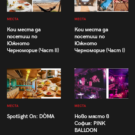
МЕСТА
МЕСТА
Кои места да
Кои места да
посетиш по
посетиш по
Южното
Южното
Черноморие (Част II)
Черноморие (Част I)
МЕСТА
МЕСТА
Spotlight On: DÒMA
Ново място в
София: PINK
BALLOON