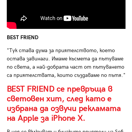
BEST FRIEND
"Тук става дума за приятелството, което
остава завинаги. Имаме късмета да пътуваме
по света, а най-добрата част от пътуването
са приятелствата, които създаваме по пътя."
BEST FRIEND се превръща в
световен хит, след като е
избрана да озвучи рекламата
на Apple за iPhone X.
В нея се включват и близките приятели на Sofi