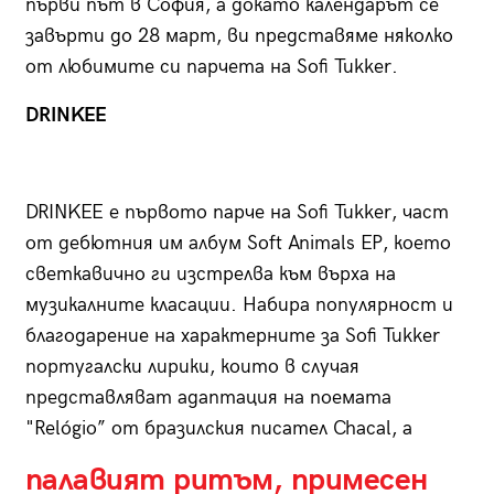
първи път в София, а докато календарът се
завърти до 28 март, ви представяме няколко
от любимите си парчета на Sofi Tukker.
DRINKEE
DRINKEE е първото парче на Sofi Tukker, част
от дебютния им албум Soft Animals EP, което
светкавично ги изстрелва към върха на
музикалните класации. Набира популярност и
благодарение на характерните за Sofi Tukker
португалски лирики, които в случая
представляват адаптация на поемата
"Relógio” от бразилския писател Chacal, а
палавият ритъм, примесен