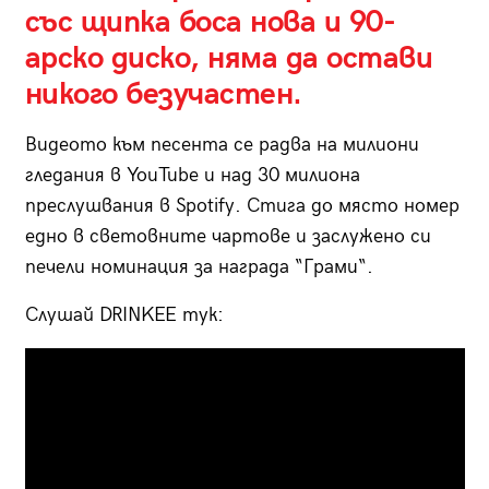
със щипка боса нова и 90-
арско диско, няма да остави
никого безучастен.
Видеото към песента се радва на милиони
гледания в YouTube и над 30 милиона
преслушвания в Spotify. Стига до място номер
едно в световните чартове и заслужено си
печели номинация за награда “Грами“.
Слушай DRINKEE тук: