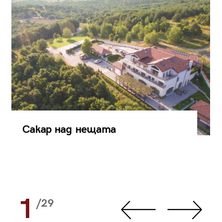
Сакар над нещата
1
/29