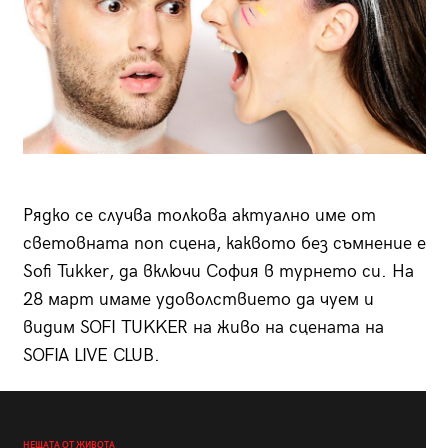
Рядко се случва толкова актуално име от
световната поп сцена, каквото без съмнение е
Sofi Tukker, да включи София в турнето си. На
28 март имаме удоволствието да чуем и
видим SOFI TUKKER на живо на сцената на
SOFIA LIVE CLUB.
НЕЩАТА ОТ ЖИВОТА