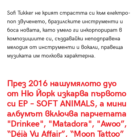
Sofi Tukker не крият страстта си към електро-
поп звученето, бразилските инструменти и
боса новата, като умело ги инкорпорират в
композициите си, създавайки неподправена
мелодия от инструменти и вокали, правеща
музиката им толкова характерна.
През 2016 нашумялото дуо
от Ню Йорк изкарва първото
си EP – SOFT ANIMALS, а мини
албумът включва парчетата
"Drinkee", "Matadora", "Awoo”,
“Déjà Vu Affair”, “Moon Tattoo”