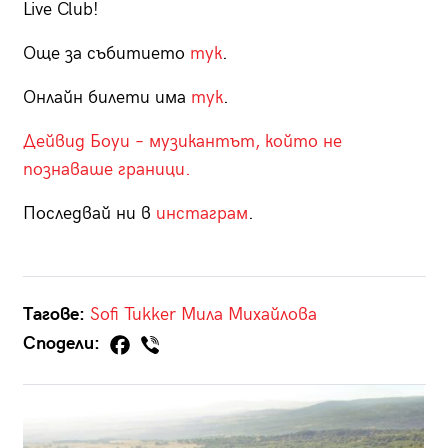
Live Club!
Още за събитието
тук
.
Онлайн билети има
тук
.
Дейвид Боуи – музикантът, който не
познаваше граници.
Последвай ни в
инстаграм
.
Тагове:
Sofi Tukker
Мила Михайлова
Сподели: