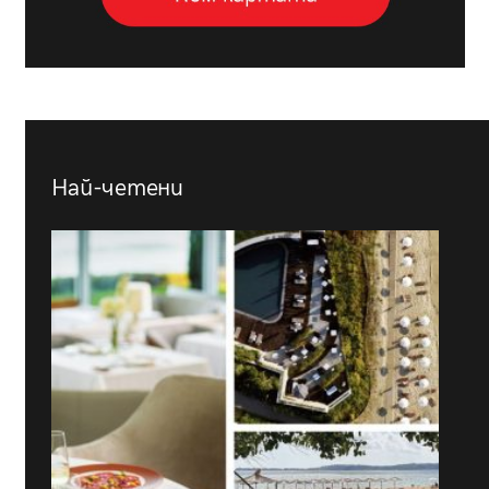
Най-четени